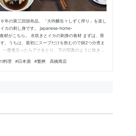
和６年の第三回頒布品、「大吟醸生々しずく搾り」を楽し
刺し身です。 japanese-home-
com 今回の食材がこちら。 水炊きとイカの刺身の食材 まずは、骨
す。うちは、最初にスープだけを飲むので鍋2つ分煮ま
。 一度煮立ったらアクをとり、下の写真のように吹きこ
時間半〜2時間ほど煮ます。泡が出るほど煮立たせる
の料理
#
日本酒
#
繁桝 高橋商店
あまり出さないと、透明なスープができます。 煮立っ
ます…