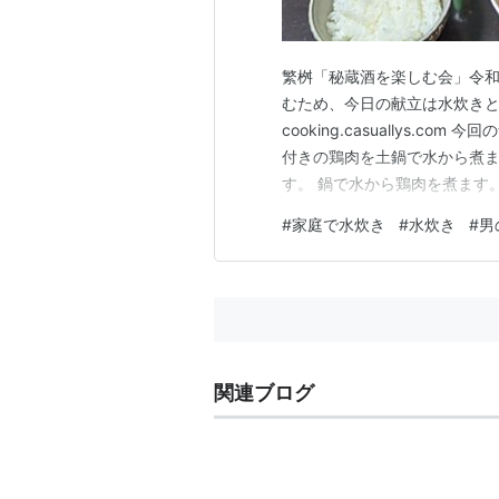
繁桝「秘蔵酒を楽しむ会」令
むため、今日の献立は水炊きとイカの
cooking.casuallys.
付きの鶏肉を土鍋で水から煮ま
す。 鍋で水から鶏肉を煮ます
ぼれないように沸騰させて、1
#
家庭で水炊き
#
水炊き
#
男
と、白濁します（多分）。泡を
てから、1時間半以上煮立たせ
関連ブログ