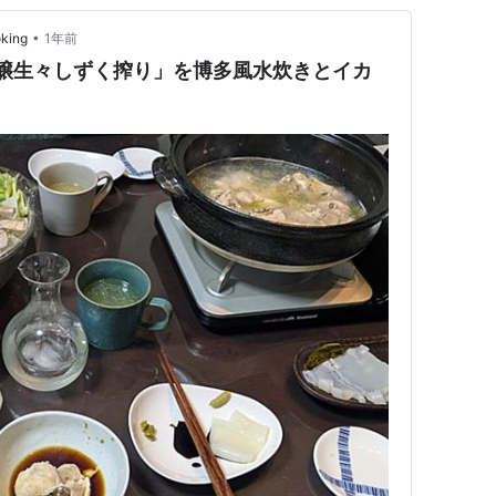
•
king
1年前
「大吟醸生々しずく搾り」を博多風水炊きとイカ