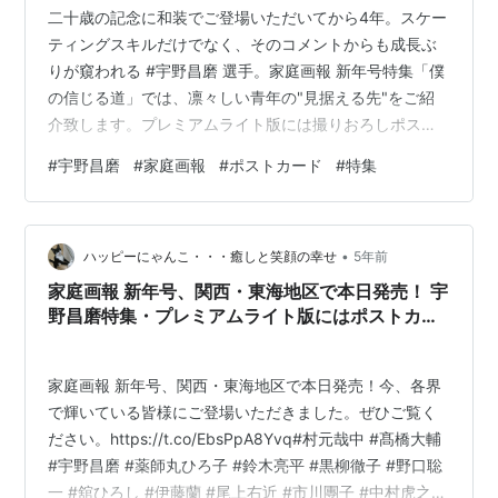
二十歳の記念に和装でご登場いただいてから4年。スケー
ティングスキルだけでなく、そのコメントからも成長ぶ
りが窺われる #宇野昌磨 選手。家庭画報 新年号特集「僕
の信じる道」では、凛々しい青年の"見据える先"をご紹
介致します。プレミアムライト版には撮りおろしポスト
カード２枚が特別付録です。
#
宇野昌磨
#
家庭画報
#
ポストカード
#
特集
pic.twitter.com/VOn4IWPY3J — 家庭画報編集部
(@KATEIGAHO) December 5, 2021
•
ハッピーにゃんこ・・・癒しと笑顔の幸せ
5年前
家庭画報 新年号、関西・東海地区で本日発売！ 宇
野昌磨特集・プレミアムライト版にはポストカー
ドも
家庭画報 新年号、関西・東海地区で本日発売！今、各界
で輝いている皆様にご登場いただきました。ぜひご覧く
ださい。https://t.co/EbsPpA8Yvq#村元哉中 #髙橋大輔
#宇野昌磨 #薬師丸ひろ子 #鈴木亮平 #黒柳徹子 #野口聡
一 #舘ひろし #伊藤蘭 #尾上右近 #市川團子 #中村虎之介