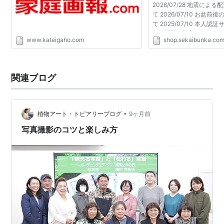
2026/07/28 地震によ
て 2026/07/10 お盆
て 2025/07/10 本人
ュア認証）導入のお知らせ 20
www.kateigaho.com
shop.sekaibunka.co
変更のお知らせ 2024/04
「なりすましメール」に関す
関連ブログ
•
植物アート・トピアリーブログ
9ヶ月前
写真撮影のコツと楽しみ方