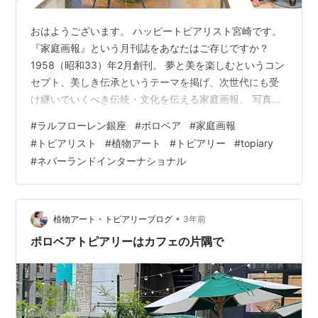
おはようございます。 ハッピートピアリスト宮崎です。
『家庭画報』という月刊誌をあなたはご存じですか？
1958（昭和33）年2月創刊。 夢と美を楽しむというコン
セプト、美しき伝承というテーマを掲げ、次世代にも受
け継いでいくべき伝統・文化を伝える家庭画報。 写真の
美しさもさることながら、内容も深い。 私にとって、ず
#
ラルフローレン銀座
#
ポロベア
#
家庭画報
っと憧れの雑誌（というより1冊1冊が本！）でした。 そ
#
トピアリスト
#
植物アート
#
トピアリー
#
topiary
の『家庭画報』のインスタグラム にポロベアのシャツを
#
ネバーランドインターナショナル
着てコメントする宮崎を発見!!! そういえばインタビュー
動画の事前チェックもしたような。 夢って願い続けてい
れば叶うんだなぁ。 このご縁がず～っと続くような、そ
んな気がしています…
•
植物アート・トピアリーブログ
3年前
ポロベアトピアリーはカフェの片隅で