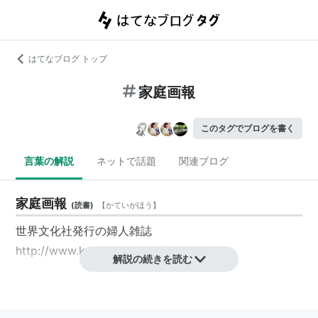
はてなブログ トップ
家庭画報
このタグでブログを書く
言葉の解説
ネットで話題
関連ブログ
家庭画報
(
読書
)
【
かていがほう
】
世界文化社発行の婦人雑誌
http://www.kateigaho.com/
解説の続きを読む