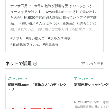
ナフサ不足で、食品の包装が影響を受けているというニ
ュースを見かけます。 www.nikkei.com それで思い出し
たのが、昭和30年代の婦人雑誌に載っていたアイデア商
品。 《買い物どきの盲点をついた新製品》と誇らしげに
紹介されていた、買い物かごに取り付ける防水グッズで
す。 『家庭画報』昭和36年10月号。この時期の家庭画報
#
ナフサ
#
買い物カゴ
#
ホルムズ海峡
は、今のゴージャスな誌面ではなく、暮しの手帖を完コ
#
食品包装フィルム
#
家庭画報
ピしていた。 忙しく買い物をしていると、つい、なま魚
の包みとけずりぶしを買い物籠に同居させてしまい「湿
っちゃって使えないわ」ということになります。 豆腐を
ネットで話題
もっと見る
買って持ち帰る時など苦心惨憺です。この「お惣菜バッ
グ」はこうした買い物…
21
11
ブックマーク
ブックマーク
家庭画報.com｜“素敵な人”のディレク
家庭画報ショッピング
トリ
NEWS 2026/07/31 
賞味期限表示に関するお