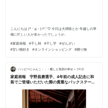
こんにちは (*・д・)ﾉ*:ﾟ♡ 今日は大掃除とか 年越しの準
備に忙しい人が多かったでしょうか。
#
家庭画報
#
干し柿
#
干し芋
#
ぜんざい
#
甘い物好き
#
オンラインショッピング
#
贈り物
•
ハッピーにゃんこ・・・癒しと笑顔の幸せ
5年前
家庭画報 宇野昌磨選手、4年前の成人記念に和
装でご登場いただいた際の貴重なバックステージ
動画