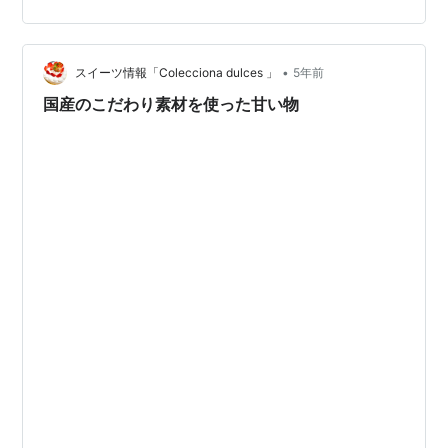
【安心・安全なまちづくり】April Dream トピアリーでま
ちづくり【ネバーランドインターナショナル】 トピアリ
ー制作/制作…
•
スイーツ情報「Colecciona dulces 」
5年前
国産のこだわり素材を使った甘い物