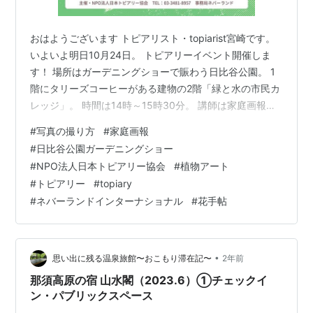
おはようございます トピアリスト・topiarist宮崎です。
いよいよ明日10月24日。 トピアリーイベント開催しま
す！ 場所はガーデニングショーで賑わう日比谷公園。 1
階にタリーズコーヒーがある建物の2階「緑と水の市民カ
レッジ」。 時間は14時～15時30分。 講師は家庭画報で
ご活躍のガーデニングエディター高梨さゆみ様と写真家
#
写真の撮り方
#
家庭画報
の横田秀樹様。 家庭画報.comで連載を持ち『花手帖
#
日比谷公園ガーデニングショー
（ISBN978-4-418-25412-5）』の著者、高梨様のガー
#
NPO法人日本トピアリー協会
#
植物アート
デニング情報は豊富かつ新鮮で、話し出したら止まらな
#
トピアリー
#
topiary
い(笑)。 エディターの視点から「発信」についてもレク
#
ネバーランドインターナショナル
#
花手帖
チャーしていただきます。 写真が美しいことで…
•
思い出に残る温泉旅館〜おこもり滞在記〜
2年前
那須高原の宿 山水閣（2023.6）①チェックイ
ン・パブリックスペース