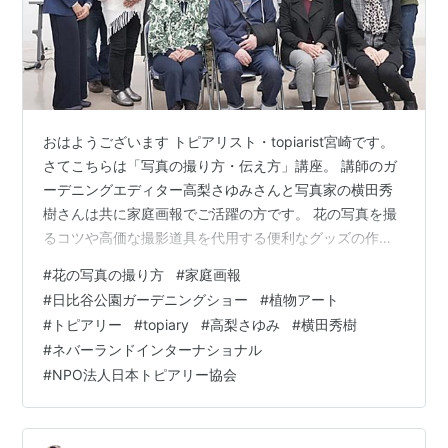
おはようございます トピアリスト・topiarist宮崎です。
さてこちらは「写真の撮り方・伝え方」講座。 講師のガ
ーデニングエディター高梨さゆみさんと写真家の横田秀
樹さんは共に家庭画報でご活躍の方です。 花の写真を撮
るコツや高価な撮影道具を代用する便利なグッズの作り
方、使い方などを「こっそり教えて」いただきました。
#
花の写真の撮り方
#
家庭画報
スマートフォン搭載のカメラ機能は爆上がりし、素人で
#
日比谷公園ガーデニングショー
#
植物アート
もそこそこ美しい写真が撮れる昨今。 プロ写真家の視点
#
トピアリー
#
topiary
#
高梨さゆみ
#
横田秀樹
は学ぶことがいっぱい！でした。 会場はお二人の人柄そ
#
ネバーランドインターナショナル
のままに和やかな空気が生まれ、講習が終わったあとも
#
NPO法人日本トピアリー協会
質問する人が絶えないいい講座でした。 横田氏は帰路
「はじめは緊張していたけど…