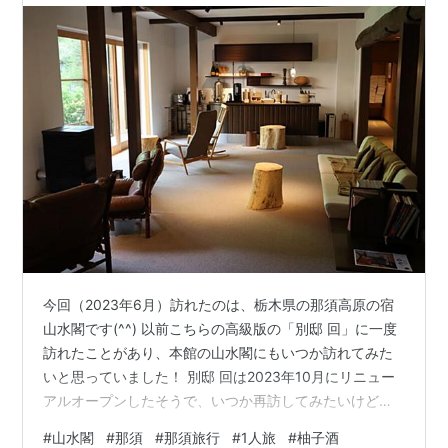
今回（2023年6月）訪れたのは、栃木県の那須高原の宿
山水閣です(^^) 以前こちらの高級版の「別邸 回」に一度
訪れたことがあり、本館の山水閣にもいつか訪れてみた
いと思っていました！ 別邸 回は2023年10月にリニュー
アルオープンしたそうで、いつか再訪してみたいけどい
かんせんお高い、、、💦 お宿の場所は那須高原の幹線道
#
山水閣
#
那須
#
那須旅行
#
1人旅
#
柚子酒