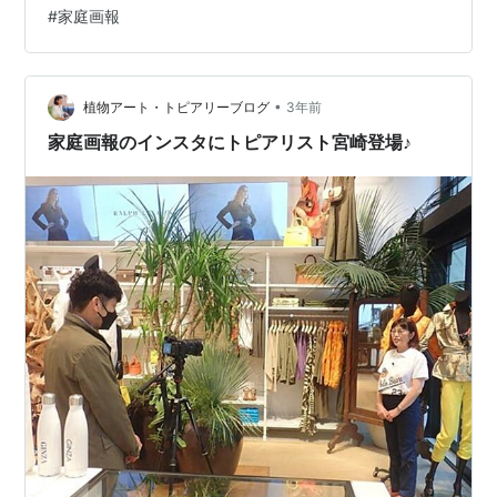
路（県道17号）から右手に少し入ったところ。 看板が分
#
家庭画報
かりやすいのでさほど迷うことはないかと。 公共交通機
関利用の場合、JR那須塩原駅もしくは黒磯駅からバス
で、最寄りのバス停から徒歩5分ほど。一応新宿から直通
の高速バスもあるけど、2024年6月現在の時刻表だと下
•
植物アート・トピアリーブログ
3年前
りは夜便しかな…
家庭画報のインスタにトピアリスト宮崎登場♪