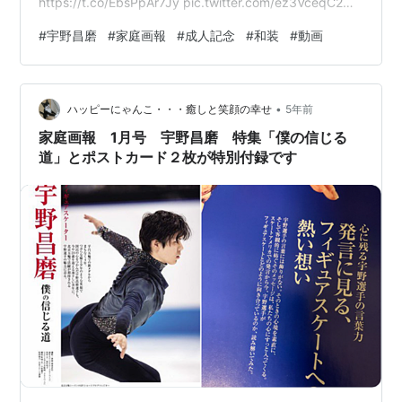
https://t.co/EbsPpAr7Jy pic.twitter.com/ez3VceqC2O
— 家庭画報編集部 (@KATEIGAHO) December 10, 2021
#
宇野昌磨
#
家庭画報
#
成人記念
#
和装
#
動画
www.kateigaho.com 記事中のYouTube動画 宇野昌磨選
手 取材の舞台裏03／家庭画報 2018年新春特大号 宇野昌
磨選手 取材の舞台裏04／家庭画報 2018年新春特…
•
ハッピーにゃんこ・・・癒しと笑顔の幸せ
5年前
家庭画報 1月号 宇野昌磨 特集「僕の信じる
道」とポストカード２枚が特別付録です