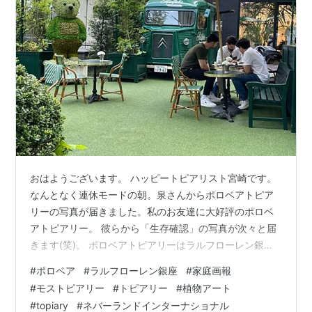
おはようございます。 ハッピートピアリスト宮崎です。
なんとなく連休モードの朝。泉さんからポロベアトピア
リーの写真が届きました。私のお友達に大好評のポロベ
アトピアリー。 彼らから「生存確認」の写真が次々と届
きます(笑)。 ポロベアトピアリーはラルフローレン銀座
と家庭画報.comによるフラワーイベントで展示されてい
#
ポロベア
#
ラルフローレン銀座
#
家庭画報
たもの。 ４月２日まで開催されてました。 イベント終了
#
モストピアリー
#
トピアリー
#
植物アート
後の今も銀座であなたを見守っていますよ♪ ▲ラルフロー
#
topiary
#
ネバーランドインターナショナル
レン銀座のポロベアトピアリー 植物アートトピアリーで