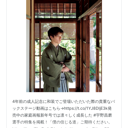
4年前の成人記念に和装でご登場いただいた際の貴重なバ
ックステージ動画はこちら→https://t.co/1YJ8DIjE3k発
売中の家庭画報新年号では凛々しく成長した #宇野昌磨
選手の特集を掲載！「僕の信じる道」ご期待ください。