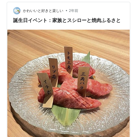
孫も娘もイチゴが好きで楽しみにしていたようです。 完
•
全予約制のイチゴ園で1時間食べ放題でした。 6棟のビニ
かわいいと好きと楽しい
2年前
ールハウスにイチゴがたわわに実っています。 ビニール
誕生日イベント：家族とスシローと焼肉ふるさと
ハウスの中にイチゴのうね 食…