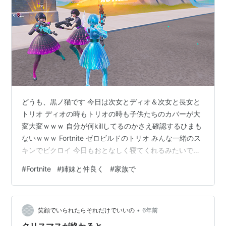
どうも、黒ノ猫です 今日は次女とディオ＆次女と長女と
トリオ ディオの時もトリオの時も子供たちのカバーが大
変大変ｗｗｗ 自分が何killしてるのかさえ確認するひまも
ないｗｗｗ Fortnite ゼロビルドのトリオ みんな一緒のス
キンでビクロイ 今日もおとなしく寝てくれるみたいで
す。 パパとしてはありがたいことです(*^▽^*) それじゃ
#
Fortnite
#
姉妹と仲良く
#
家族で
また(＾＿＾)ノシ フォートナイト | クロスプラットフォ
ーム対応の無料プレイゲーム - フォートナイト
(epicgames.com)
•
笑顔でいられたらそれだけでいいの
6年前