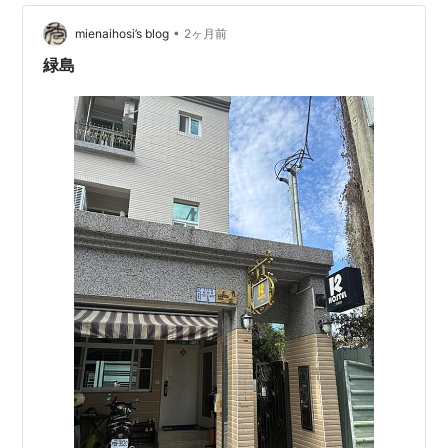
今日は、今度また学会で県外に行く予定がありまして。
•
その計画をしている中で起きた、私とパパのちょっとし
mienaihosi’s blog
2ヶ月前
た会話をご紹介しようと思います。 夫婦で参加学会がほ
緑島
ぼ同じ問題 今回は家族で東京へ 小学…