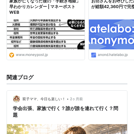
家族が亡くなった後の「手続き地獄」
お坊さんをお呼びした家族葬
早わかりカレンダー | マネーポスト
が総額42,360円で
WEB
www.moneypost.jp
anond.hatelabo.jp
関連ブログ
•
双子ママ、今日も楽しい！
2ヶ月前
学会出張、家族で行く？誰が誰を連れて行く？問
題