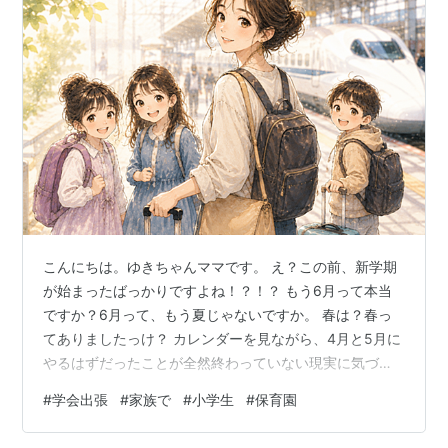
こんにちは。ゆきちゃんママです。 え？この前、新学期
が始まったばっかりですよね！？！？ もう6月って本当
ですか？6月って、もう夏じゃないですか。 春は？春っ
てありましたっけ？ カレンダーを見ながら、4月と5月に
やるはずだったことが全然終わっていない現実に気づ
き、心が折れそうになっているゆきちゃんママです。 や
#
学会出張
#
家族で
#
小学生
#
保育園
ることは終わらないのに、新しくやることはどんどん増
えていく。これが人生の大変なところですね（笑） さて