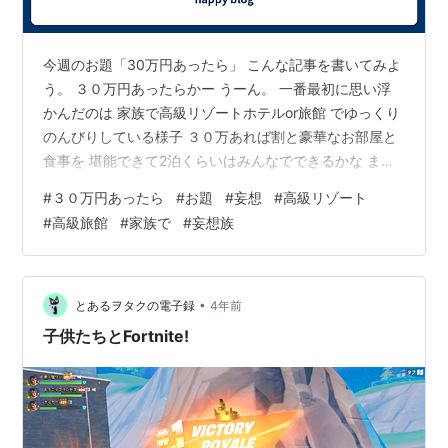
今週のお題「30万円あったら」 こんな記事を書いてみよ
う。 ３０万円あったらかー うーん。 一番最初に思い浮
かんだのは 家族で高級リゾートホテルor旅館 でゆっくり
のんびりしている様子 ３０万あれば割と豪華なお部屋と
食事を 堪能できて2泊くらいはみんなでできるかな まぁ
ピンキリだから その範囲内でいけるところだね♪ いいー
#
３０万円あったら
#
お題
#
妄想
#
高級リゾート
ねー。 こういう系のやつは想像するだけで もうよだれも
#
高級旅館
#
家族で
#
妄想族
のですね(笑) どこら辺にいこうかねー そうだねー 場所は
沖縄もいいよねー 軽井沢とかそっちもいいよねー あとは
行ったことのない高級な旅館に行ってみたいなー 鎌倉と
かもいいねー あーイイねー きっと行ったことがない所で
•
とあるヲタクの電子録
4年前
…
子供たちとFortnite!