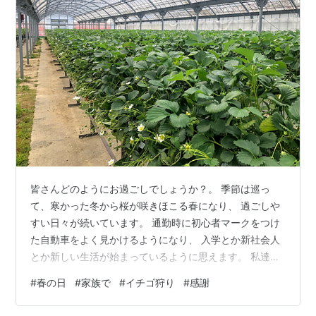
皆さんどのようにお過ごしでしょうか？。 季節は巡っ
て、寒かった冬から桜が咲きほこる春になり、 過ごしや
すい日々が続いています。 通勤時に初心者マークをつけ
た自動車をよく見かけるようになり、 入学とか新社会人
とか新しい生活が始まっているように思えます。 私達家
族も新しい生活が始まりました。娘は保育園を退職し、
#
春の日
#
家族で
#
イチゴ狩り
#
感謝
孫は小学3年生になり、息子夫婦も地元に転勤して来まし
た。 さて、昨日は家族でいちご狩りに行ってきました。