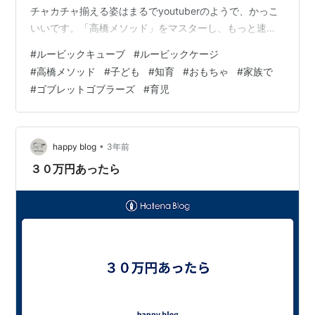
チャカチャ揃える姿はまるでyoutuberのようで、かっこ
いいです。「高橋メソッド」をマスターし、もっと速度
を上げるためには「F2L」なるやり方を覚えないといけな
#
ルービックキューブ
#
ルービックケージ
いようですが、このやり方がyoutubeを見ても難しいで
#
高橋メソッド
#
子ども
#
知育
#
おもちゃ
#
家族で
す。なので、息子は「高橋メソッド」で揃えています。1
#
ゴブレットゴブラーズ
#
育児
分強で揃えています。すごい！ ルービックキューブ マカ
ロン マジックキューブ 公式版 2×2、3×3、4×4、5×5 魔
方 プロ向け 回転スムーズ 安定感 知育玩具 Magi…
•
happy blog
3年前
３０万円あったら