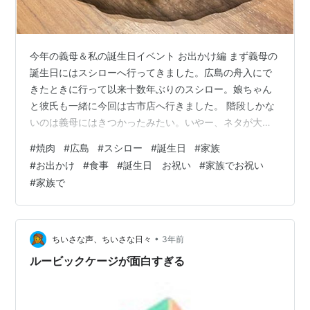
今年の義母＆私の誕生日イベント お出かけ編 まず義母の
誕生日にはスシローへ行ってきました。広島の舟入にで
きたときに行って以来十数年ぶりのスシロー。娘ちゃん
と彼氏も一緒に今回は古市店へ行きました。 階段しかな
いのは義母にはきつかったみたい。いやー、ネタが大き
くて厚くておいしかった。シャリもおいしいし、安い
#
焼肉
#
広島
#
スシロー
#
誕生日
#
家族
し、よかったなぁ。いつもはま寿司行ってたけどもうは
#
お出かけ
#
食事
#
誕生日 お祝い
#
家族でお祝い
ま寿司行きたくないや笑 満足満足。 その一週間後、私の
#
家族で
誕生日は焼肉へ。。 どこに行くか決めてって旦那に言わ
れて候補上げるも、結局自分で決めたところになるって
いうそんならはじめからそう言えって言いたくなる気持
ちを抑えました だってお高いところを言っ…
•
ちいさな声、ちいさな日々
3年前
ルービックケージが面白すぎる