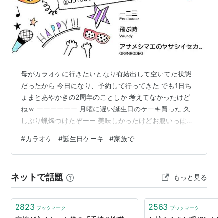
母がカラオケに行きたいとなり有給出して空いてた状態
だったから 今日になり、予約して行ってきた でも1日ち
ょまとあやかきの2周年のことしか 考えてなかったけど
ねｗ ーーーーーー 月曜に遅い誕生日のケーキ買った 久
しぶり蝋燭つけたぞーー 美味しかったけどお腹いっぱい
までご飯食べちゃって そこまで入らなかったなー(；´∀
#
カラオケ
#
誕生日ケーキ
#
家族で
｀)
ネットで話題
もっと見る
2823
2563
ブックマーク
ブックマーク