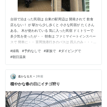
台頭で泊まった民宿は 台東の駅周辺は 開発されて 飲食
店もない！ が 駅から少し歩くと 小さな民宿が たくさん
ある。 木が使われている 気に入った民宿 ドミトリーで
多少気を使ったが・・ 朝食は ファミマイートインスペー
スで 簡単に・・ 富岡漁港行きのバスは 四人のみ・・・
大して混まないな・・・ ところが おいおい これは大変
#
緑島
#
予約なしで
#
家族で
#
ダイビングで
だぞ！ ９時半の切符は売り切れ もちろんそれに乗る予定
#
朝日温泉
はない・・ １１時半の切符を・・ パスポートの提示 買
えましたよ・・ 土曜日だからだよ・・・ 一般の船と 予
約の船 緑島に着くと 客引きの多さ！ スクーターで送る
とか・・ 宿も決まっていないし・・・ 港から歩いて５
•
遙かなる大
2年前
分…
穏やかな春の日にイチゴ狩り