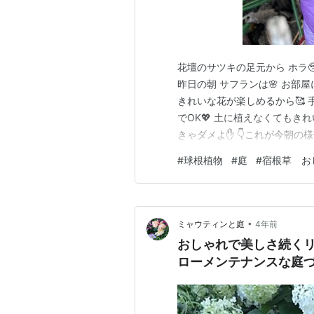
花壇のサツキの足元から ホラ🥹
昨日の朝 サフランは🌸 お部
きれいな花が楽しめるから🥰 
でOK💖 土に植えなくてもき
きゃダメよ✋ 👇これが今朝の様
甘〜い 香りも良いね♬😍 赤い
#
球根植物
#
庭
#
宿根草 お
つのめしべがあって それが3本
フランよ☝️💕 …
•
ミャウティンと庭
4年前
おしゃれで美しさ続く
ローメンテナンスな庭