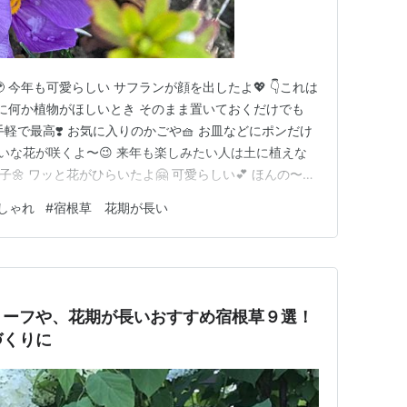
 今年も可愛らしい サフランが顔を出したよ💖 👇これは
屋に何か植物がほしいとき そのまま置いておくだけでも
手軽で最高❣️ お気に入りのかごや🧺 お皿などにポンだけ
れいな花が咲くよ〜😉 来年も楽しみたい人は土に植えな
子🌼 ワッと花がひらいたよ🤗 可愛らしい💕 ほんの〜り
めしべは １つの花から3本取れる💕 正確には1つの花に1
しゃれ
#
宿根草 花期が長い
に分かれているの😅 これを乾燥させたのが 香辛料のサ
リーフや、花期が長いおすすめ宿根草９選！
づくりに