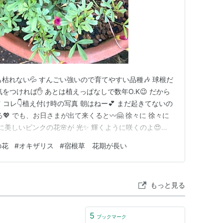
も枯れない💦 すんごい強いので育てやすい品種🎶 球根だ
気をつければ✋ あとは植えっぱなしで数年O.K😉 だから
 コレ👇植え付け時の写真 朝はねー💕 まだ起きてないの
💖 でも、お日さまが出て来くると〰︎🤗 徐々に 徐々に
風に美しいピンクの花🌸が 光✨ 輝くように咲くのよ😍
リでしょう？ 花は、春先まで楽しめる♬ 満開時にはね
の花
#
オキザリス
#
宿根草 花期が長い
🌿 株いっぱいに咲く予定なの😅 夕方になるとお休みモー
もっと見る
5
ブックマーク