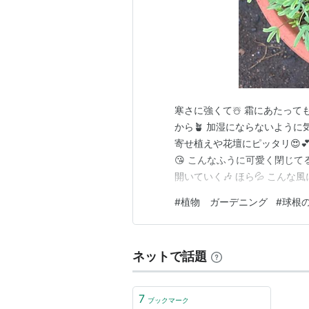
寒さに強くて☃️ 霜にあたって
から🪴 加湿にならないように
寄せ植えや花壇にピッタリ😍💕
😘 こんなふうに可愛く閉じてる
開いていく🎶 ほら💦 こんな
『桃の輝き』という名がピッタ
#
植物 ガーデニング
#
球根
ー🥹🥹 葉が見えなくなるほど
ドに入り 夜は花が完…
ネットで話題
7
ブックマーク