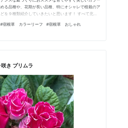
しめる品種や、花期が長い品種、特にオシャレで植栽のア
どを９種類紹介していきたいと思います！ すべて北東
の寒さになる当地でも、地植えで冬越しできる品種で
#
宿根草 カラーリーフ
#
宿根草 おしゃれ
咲かせ、晩秋まで美しいリーフを保つ品種 サルビア「ネ
ルビアの中でも、シュッと…
ラ咲き プリムラ