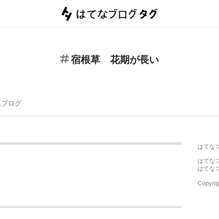
宿根草 花期が長い
連ブログ
はてな
はてな
はてな
Copyrig