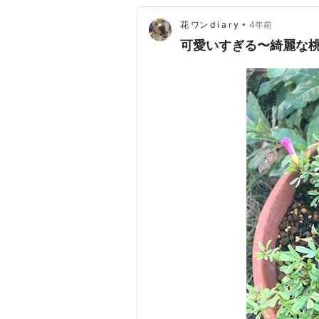
•
花 ワン d i a r y
4年前
可愛いすぎる〜綺麗な桃