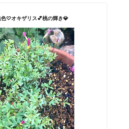
色♡オキザリス💕桃の輝き💎