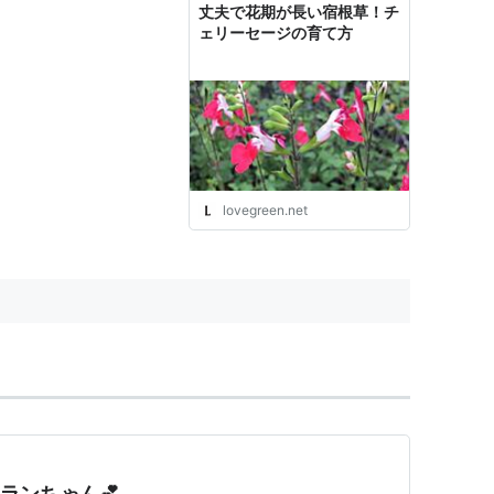
丈夫で花期が長い宿根草！チ
ェリーセージの育て方
lovegreen.net
ランちゃん💕