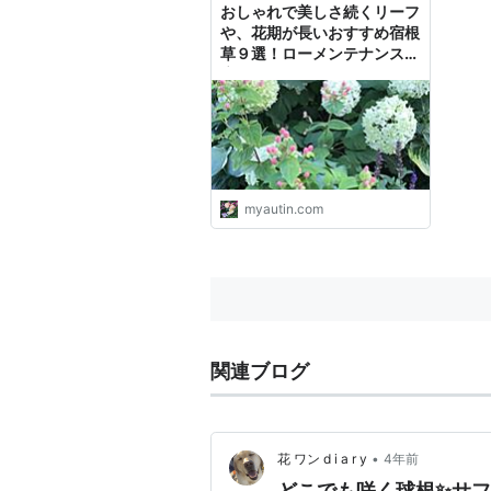
おしゃれで美しさ続くリーフ
や、花期が長いおすすめ宿根
草９選！ローメンテナンスな
庭づくりに - ミャウティンと
庭
myautin.com
関連ブログ
•
花 ワン d i a r y
4年前
どこでも咲く球根✨サフ