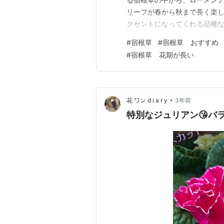
リーフが春から秋まで長く楽
クセントになってくれる品種な
北の寒冷地、冬は－10℃越え
#
宿根草
#
宿根草 おすすめ
す。 切り戻すと繰り返し花を
#
宿根草 花期が長い
モローサカラドンナ」 宿根サ
•
花 ワン d i a r y
3年前
特別なジュリアン😘バ