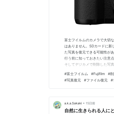
富士フイルムのカメラで大切
はありません。SDカードに新し
た写真を復元できる可能性があ
行う前に知っておきたい注意点
そしてデジカメで削除した写真
い場合でも、MyRecover
#
富士フイルム
#
Fujifilm
#
削
をより直感的に試せます。 「
#
写真復元
#
ファイル復元
#
富士フイルムのカメラで写真を
•
a.k.a.Sakaki
15日前
自然に生きられる人に