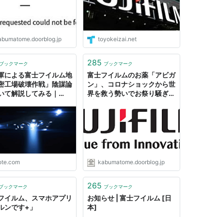
abumatome.doorblog.jp
toyokeizai.net
285
ブックマーク
ブックマーク
軍による富士フイルム地
富士フイルムのお薬「アビガ
密工場破壊作戦」陰謀論
ン」、コロナショックから世
いて解説してみる｜
界を救う勢いでお祭り騒ぎに
oner
: 市況かぶ全力２階建
ote.com
kabumatome.doorblog.jp
265
ブックマーク
ブックマーク
フイルム、スマホアプリ
お知らせ | 富士フイルム [日
ルンです+」
本]