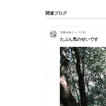
カ」「フジックス」などの名称で、
ィルム映写機などの開発・販売をし
関連ブログ
ラの開発・販売も手がけている（近
研究所では「融知・創新・創価」と
んでいる。
*1
•
大将がゆく
11日前
たぶん気のせいです
近年は
化粧品
事業にも進出（「
アス
ム事業に関する売上高は会社全体の
となっている。
*1
:
http://and-fujifilm.jp/
内の「未来