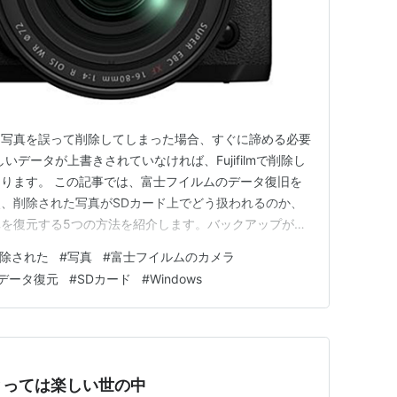
な写真を誤って削除してしまった場合、すぐに諦める必要
いデータが上書きされていなければ、Fujifilmで削除し
ります。 この記事では、富士フイルムのデータ復旧を
、削除された写真がSDカード上でどう扱われるのか、
を復元する5つの方法を紹介します。バックアップがな
のようなデータ復元ソフトを使えば、富士フイルム写真復元
除された
#
写真
#
富士フイルムのカメラ
すべてのコマを削除」してしまった場合のよくある状況
データ復元
#
SDカード
#
Windows
確認して…
とっては楽しい世の中