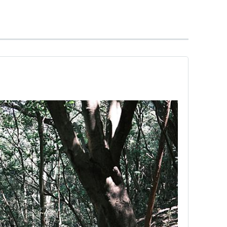
フィルム式カメラ・8ミリフィルムカメラ・8ミリフ
ていたが、その流れでビデオカメラやデジタルカメ
年ではビデオカメラ方面に関しては撤退）。
いうコンセプトの下で新事業・新技術の開発に勤し
タリフト
」ブランド）。2008年現在、写真フィル
売上高の1割にも満たず、事実上
化粧品
事業が本業
とFUJIFILM」より