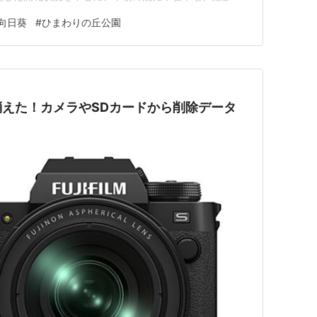
。 最新の開花状況 小野市の公式情報によると、ひまわ
向日葵
#
ひまわりの丘公園
日時点で見頃を迎えています。 【2026年最新】ひまわりの
えた！カメラやSDカードから削除データ