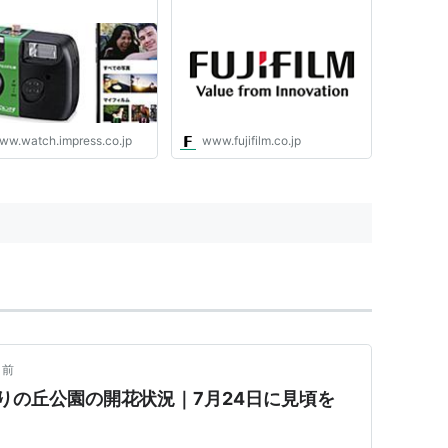
ww.watch.impress.co.jp
www.fujifilm.co.jp
日前
わりの丘公園の開花状況｜7月24日に見頃を