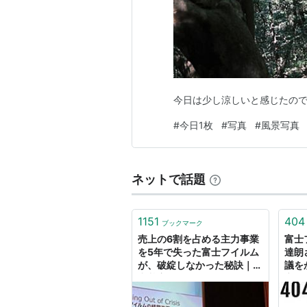
今日は少し涼しいと感じたの
#
今日1枚
#
写真
#
風景写真
ネットで話題
1151
404
ブックマーク
売上の6割を占める主力事業
富士
を5年で失った富士フイルム
達朗
が、破綻しなかった秘訣｜徳
議を
力基彦（tokuriki）｜note
市況