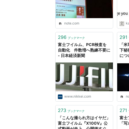
note.com
k
296
291
ブックマーク
富士フイルム、PCR検査を
「米
自動化 件数増へ熟練不要に
下秘
- 日本経済新聞
につ
drag
www.nikkei.com
n
273
271
ブックマーク
「こんな撮られ方はイヤだ」
富士
富士フイルム『X100V』公
「写
式動画が炎上。公開後すぐ削