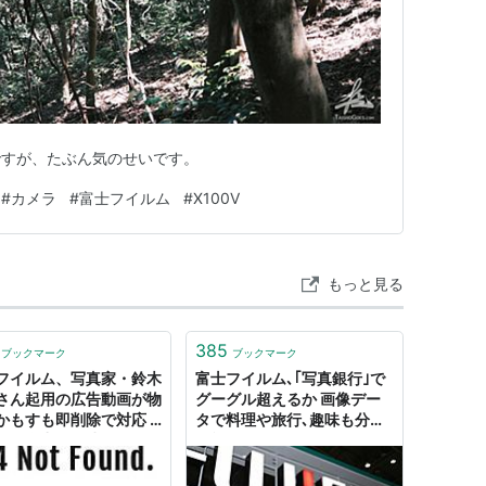
ですが、たぶん気のせいです。
#
カメラ
#
富士フイルム
#
X100V
もっと見る
385
ブックマーク
ブックマーク
フイルム、写真家・鈴木
富士フイルム､｢写真銀行｣で
さん起用の広告動画が物
グーグル超えるか 画像デー
かもすも即削除で対応 :
タで料理や旅行､趣味も分析
かぶ全力２階建
可能に