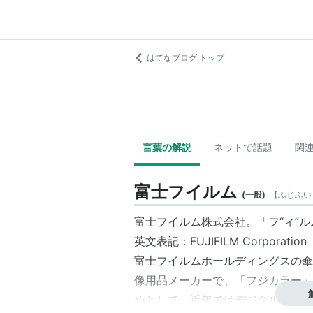
はてなブログ トップ
言葉の解説
ネットで話題
関
富士フイルム
(
一般
)
【
ふじふい
富士フイルム
株式会社。「フ“ィ”
英文表記：FUJIFILM Corporation
富士フイルムホールディングス
の傘
像用品メーカーで、「フジカラー」
めとして、近年ではデジタルカメラ