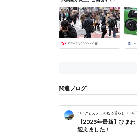
除に→お詫びを発表（篠原修
司） - エキスパート -
Yahoo!ニュース
news.yahoo.co.jp
w
関連ブログ
•
バイクとカメラのある暮らし
14
【2026年最新】ひま
迎えました！