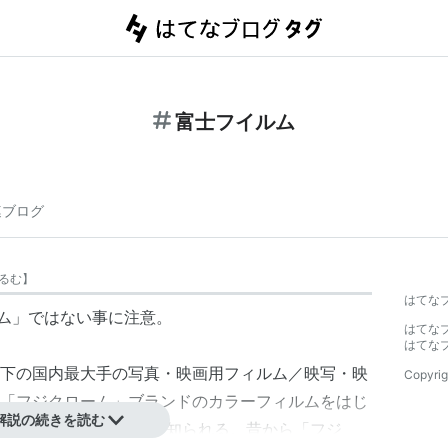
富士フイルム
連ブログ
るむ
】
はてな
ルム」ではない事に注意。
はてな
はてな
下の国内最大手の写真・映画用フィルム／映写・映
Copyrig
「フジクローム」ブランドのカラーフィルムをはじ
解説の続きを読む
の「
FinePix
」などでも知られる。昔から「フジ