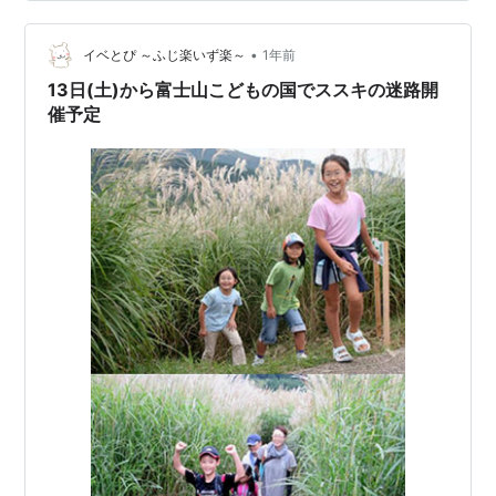
予定 6日（土）、7日（日）「雪の丘」オープニングイベ
ント！ 富士山こどもの国で冬季限定スポット「雪の丘」
•
※画像は2021年度のもの 冬季限定イベント「雪の丘」12
イベとぴ ～ふじ楽いず楽～
1年前
月6日（土）よりスタート！！ 雪だるまや…
13日(土)から富士山こどもの国でススキの迷路開
催予定