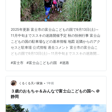
2025年更新 富士市の富士山こどもの国で9月13日(土)～
11月中旬までススキの迷路開催予定 秋の恒例行事 富士山
こどもの国の駐車場などの基本情報 地図 近隣からのアク
セスと駐車場 公式情報 過去コメント 富士市の富士山こ
どもの国で9月13日(土)～11月中旬までススキの迷路開催
予定 秋の恒例行事 富士山こどもの国 ススキの迷路 秋の
#
富士市
#
富士山こどもの国
#
迷路
恒例イベント「ススキの迷路」を開催！ 富士山こどもの
国では、毎年恒例となっている秋の名物「ススキの迷
路」が9月13日(土)にオープン。自然の地形を活かした山
•
あり谷ありの巨大迷路は、約4,700平方メートルというテ
くるくる天パ家族
1年前
ニスコート18面が入る広さ！総延長約250m（最短…
３歳のおもちゃ＆みんなで富士山こどもの国へ ＠
静岡