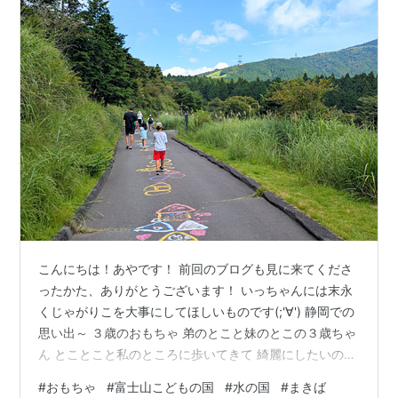
こんにちは！あやです！ 前回のブログも見に来てくださ
ったかた、ありがとうございます！ いっちゃんには末永
くじゃがりこを大事にしてほしいものです(;'∀') 静岡での
思い出～ ３歳のおもちゃ 弟のとこと妹のとこの３歳ちゃ
ん とことこと私のところに歩いてきて 綺麗にしたいの～
というのです。 はて？綺麗にして～じゃなくて、 綺麗に
#
おもちゃ
#
富士山こどもの国
#
水の国
#
まきば
したいの～とは？？ あ・・・なるほどね。 私のことを綺