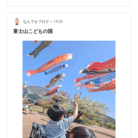
麗にしてくれるんですね（ ＾ω＾）！！ ティアラとネッ
クレスもつけてくれて 真剣な顔で指輪もセット 最後は撮
•
影までしてくれました。 37歳寝起きすっぴんおばさんを
なんでもブログ
1年前
綺麗にしてくれてありがとうよ。 なるくんママかわいい
富士山こどもの国
ねぇ…