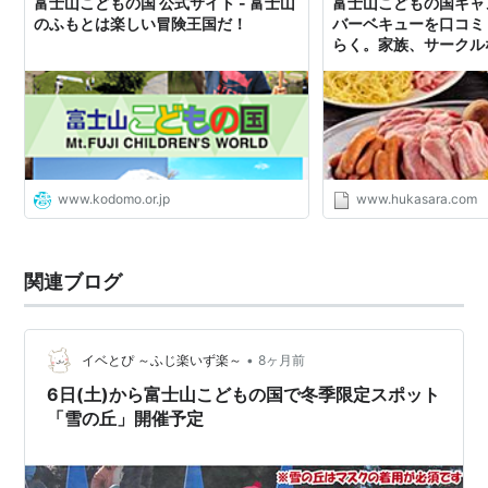
富士山こどもの国 公式サイト - 富士山
富士山こどもの国キャ
のふもとは楽しい冒険王国だ！
バーベキューを口コミ
らく。家族、サークル
にもオススメ - だね
のこと、神楽坂・早稲
信
www.kodomo.or.jp
www.hukasara.com
関連ブログ
•
イベとぴ ～ふじ楽いず楽～
8ヶ月前
6日(土)から富士山こどもの国で冬季限定スポット
「雪の丘」開催予定