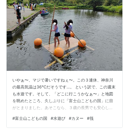
いやぁ〜、マジで暑いですねぇ〜。この３連休、神奈川
の最高気温は36℃だそうです…。 という訳で、この週末
も水遊です。そして、「どこに行こうかなぁ〜」と地図
を眺めたところ、久しぶりに「富士山こどもの国」に目
がとまりました。あそこなら、３歳の長男でも安心して
水遊びをさせることができます。標高が高いので気温も
#
富士山こどもの国
#
水遊び
#
カヌー
#
筏
少しは低いかも。 という訳で、子どもも大人も「涼」に
期待をして、東名を西へデリカD:5で向かったのでした！