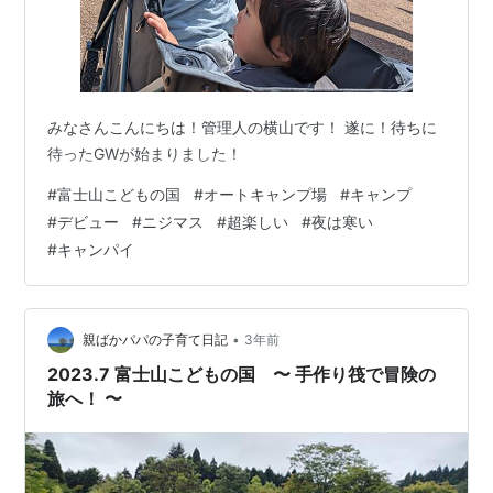
みなさんこんにちは！管理人の横山です！ 遂に！待ちに
待ったGWが始まりました！
#
富士山こどもの国
#
オートキャンプ場
#
キャンプ
#
デビュー
#
ニジマス
#
超楽しい
#
夜は寒い
#
キャンパイ
•
親ばかパパの子育て日記
3年前
2023.7 富士山こどもの国 〜 手作り筏で冒険の
旅へ！ 〜