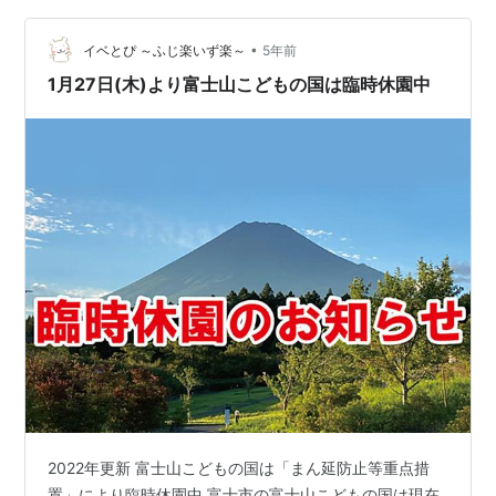
今日は水の国を満喫だ！ まずはカヌーで水面をお散歩 飛
•
び上がるほど冷たい富士山の湧き水 釣り堀でリベンジ 手
イベとぴ ～ふじ楽いず楽～
5年前
作り筏で冒険の旅へ！ 長女は遂にひとり立ち 本日の仕上
1月27日(木)より富士山こどもの国は臨時休園中
げは…？ 備忘録 今日は水…
2022年更新 富士山こどもの国は「まん延防止等重点措
置」により臨時休園中 富士市の富士山こどもの国は現在