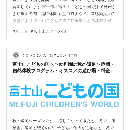
開園しています 富士市の富士山こどもの国では10日(金)
より当面の間、臨時休園 新型コロナウイルス感染拡大の
影響により 富士山こどもの国の駐車場などの基本情報 地
図 近隣からのアクセスと駐車場 公式情報 富士山こども
#
富士市
#
富士山こどもの国
の国は「まん延防止等重点措置」により臨時休園中 静岡
県に「まん延防止等重点措置」が適用されたことを受
け、富士山こどもの国は、1月27日（木）～2月20日
•
（日）まで休園いたします。 引用元 富士山こどもの国
クロシロくんの子育て日記
4年前
公式サイト - 富士山のふもとは楽しい冒険王国だ！ また
富士山こどもの国へ〜幼稚園の秋の遠足〜静岡・
休園しています、…
自然体験プログラム・オススメの遊び場・料金
は？
秋の遠足シーズンです。 涼しくなってきたところで、運
動会、遠足と続くので、子どもの体力が心配なところで