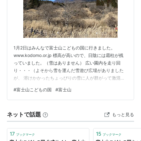
1月2日はみんなで富士山こどもの国に行きました。
www.kodomo.or.jp 標高が高いので、日陰には霜柱が残
っていました。（雪はありません） 広い園内を走り回
り・・・（よそから雪を運んだ雪遊び広場がありました
が、 溶けかかったちょっぴりの雪に人が群がって激混み
でした。） 屋内施設でも遊びました。 ちょっと道具の使
#
富士山こどもの国
#
富士山
い方が違う気がするけれど、楽しければ良いんです。 1月
2日の富士山です。 にほんブログ村 にほんブログ村 フレ
ンチ・ブルドッグランキング 拍手ボタン
ネットで話題
もっと見る
17
15
ブックマーク
ブックマーク