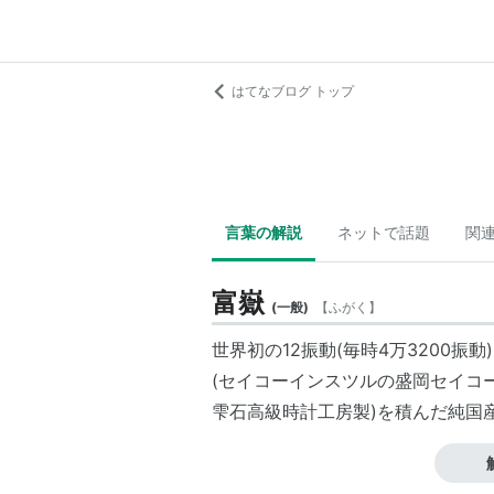
はてなブログ トップ
言葉の解説
ネットで話題
関
富嶽
(
一般
)
【
ふがく
】
世界初の12振動(毎時4万3200振
(セイコーインスツルの
盛岡セイコ
雫石高級時計工房
製)を積んだ純国
葛飾北斎の絵をイメージしてデザイ