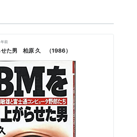
X ”富嶽” -fugaku-』
4年前
せた男 柏原 久 （1986）