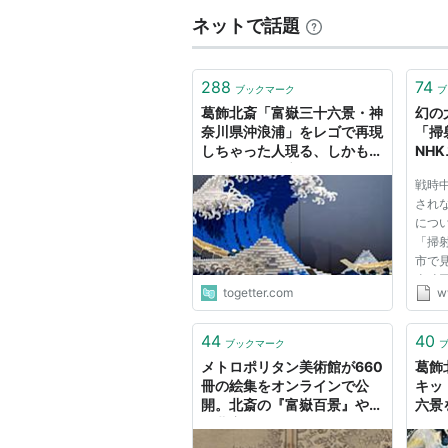
ネットで話題
288
74
ブックマーク
ブ
葛飾北斎「富嶽三十六景・神
幻の
奈川県沖浪浦」をレゴで再現
「掃
しちゃった人現る、しかも平
NH
面じゃなくて立体化「すごい
戦時
迫力」
され
につ
「掃
市で
当時
togetter.com
w
する
体的
貴重
44
40
ブックマーク
回、
メトロポリタン美術館が660
葛飾
載...
冊の絵集をオンラインで公
キッ
開。北斎の『富嶽百景』や
六景
『北斎漫画』も
使い
ぎて