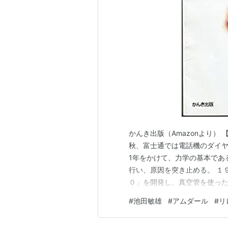
かんき出版（Amazonより）
秋、富士通では電話機のダイ
1年をかけて、力学の基本であ
行い、原因を突き止める。 １
０」を開発し、真空管を使っ
ベル賞受賞者の湯川秀樹が「
#
池田敏雄
#
アムダール
#
リ
た（現在ではものの数秒で計算で
４年にコンピュータ業界のガリ