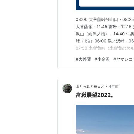
08:00 大菩薩峠登山口 - 08:25 
大菩薩嶺 - 11:45 雷岩 - 12:15
沢山（雨沢ノ頭） - 14:40 牛奥ノ雁
峠（1泊）06:00 湯ノ沢峠 - 06:
07:50 米背負峠（米背負のタル） -
沢峠（…
#
大菩薩
#
小金沢
#
ヤマレコ
•
山と写真と毎日と
4年前
富嶽展望2022。