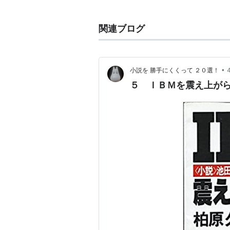
関連ブログ
予価800万円
正式名称は『EXPECTATIONS by GS
•
小説を 勝手にくくって ２０選！
2007年のバーゼルフェアに出品。
５ ＩＢＭを震え上がら
富嶽
(
地理
)
【
ふがく
】
富士山の異名。富岳とも。