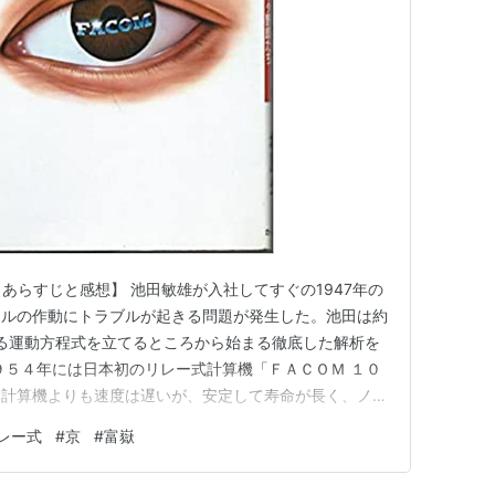
 【あらすじと感想】 池田敏雄が入社してすぐの1947年の
ヤルの作動にトラブルが起きる問題が発生した。池田は約
る運動方程式を立てるところから始まる徹底した解析を
９５４年には日本初のリレー式計算機「ＦＡＣＯＭ １０
た計算機よりも速度は遅いが、安定して寿命が長く、ノー
人手では２年はかかる計算を３日で解いた」と高く評価し
レー式
#
京
#
富嶽
きるという）。 ＊池田敏雄とFACOM１００ １９６
バー、ＩＢ…