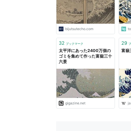
が続
bijutsutecho.com
t
32
29
ブックマーク
太平洋にあった2400万個の
富嶽三
ゴミを集めて作った富嶽三十
六景
gigazine.net
ja