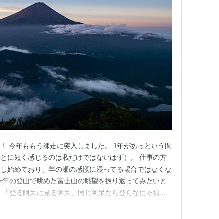
erです！ 今年ももう師走に突入しました。 1年があっという間
とに短く感じるのは私だけではないはず）。 仕事の方
タし始めており、年の瀬の感慨に浸ってる場合ではなくな
今年の登山で眺めた富士山の眺望を振り返ってみたいと
、「登る阿呆に見る阿呆、同じ阿呆なら登らなにゃ損
。登るとあの秀麗な富士の姿は見えません。私は断然「見
登っても、やはり富士山を探してしまいます。そして、富