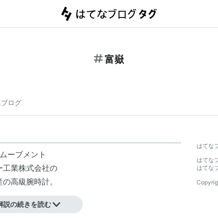
富嶽
連ブログ
はてな
動)ムーブメント
はてな
ー工業株式会社
の
はてな
産の高級腕時計。
Copyrig
解説の続きを読む
ンされた。