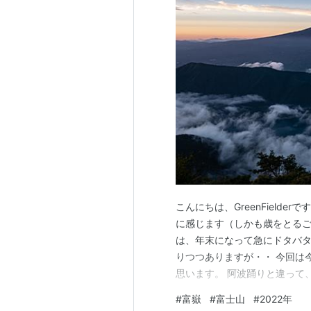
こんにちは、GreenField
に感じます（しかも歳をとるご
は、年末になって急にドタバ
りつつありますが・・ 今回は
思います。 阿波踊りと違って
損」とはならないのが富士山
#
富嶽
#
富士山
#
2022年
る阿呆」派です 笑 どの山に