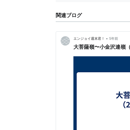
関連ブログ
•
エンジョイ週末君！
5年前
大菩薩嶺〜小金沢連嶺（20