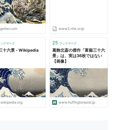
出【追記あり】
ogetter.com
www3.nhk.or.jp
25
ブックマーク
ブックマーク
十六景 - Wikipedia
葛飾北斎の傑作「富嶽三十六
景」は、実は36枚ではない
【画像】
.wikipedia.org
www.huffingtonpost.jp