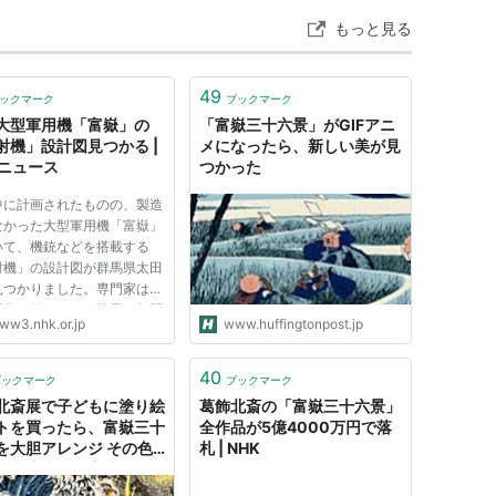
もっと見る
49
ックマーク
ブックマーク
大型軍用機「富嶽」の
「富嶽三十六景」がGIFアニ
射機」設計図見つかる |
メになったら、新しい美が見
Kニュース
つかった
中に計画されたものの、製造
なかった大型軍用機「富嶽」
いて、機銃などを搭載する
射機」の設計図が群馬県太田
見つかりました。専門家は、
悪化し始めていた戦局を打開
ww3.nhk.or.jp
www.huffingtonpost.jp
ため、大型機の開発計画が具
に進められていたことを示す
な資料だとしています。 今
40
ブックマーク
ブックマーク
新たに本体に機銃などを搭
北斎展で子どもに塗り絵
葛飾北斎の「富嶽三十六景」
トを買ったら、富嶽三十
全作品が5億4000万円で落
を大胆アレンジ その色
札 | NHK
と出来映えが素晴らしす
、早速買いたがる人たち