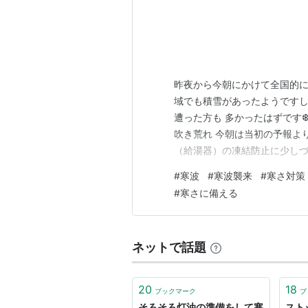
昨夜から今朝にかけて全国的に
域でも積雪があったようですし
遭った方も 多かったはずです
吹き荒れ 今朝は当初の予報よ
（給湯器）の凍結防止に少しづ
で寝るのは身体に善 くないか
#
寒波
#
寒波襲来
#
寒さ対策
💦 雪もある程度は覚悟して
#
寒さに備える
で済みました。 右腕の筋肉の
ネットで話題
20
18
ブックマーク
ブ
そろそろ灯油の準備をして寒
スト