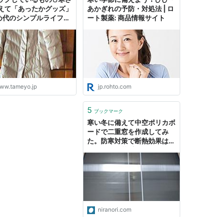
えて「あったかグッズ」
あかぎれの予防・対処法 | ロ
貯め代のシンプルライフと
ート製薬: 商品情報サイト
しのヒント
ww.tameyo.jp
jp.rohto.com
5
ブックマーク
寒い冬に備えて中空ポリカボ
ードで二重窓を作成してみ
た。防寒対策で断熱効果は抜
群！図工が苦手の不器用な私
でも簡単に作成できた！！
niranori.com