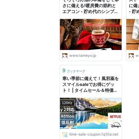
さに備える!暖房費の節約と
に備
エアコン - 貯め代のシンプル
- 
ライフと暮らしのヒント
暮ら
www.tameyo.jp
w
9
ブックマーク
寒い季節に備えて！風邪薬を
スマイルsaleでお得にゲッ
ト！ | タイムセール＆特価情
報！お得なクーポン速報ブロ
グ
time-sale-coupon.1q10a.net