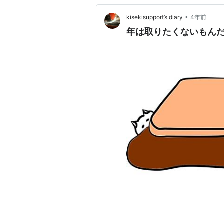
•
kisekisupport’s diary
4年前
年は取りたくないもん