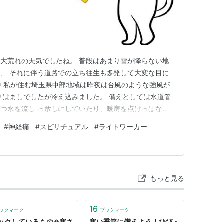
大荒れの天気でしたね。 普段はあまり雪が降らない地
、 それに伴う道路での立ち往生も多発して大変な目に
❆ 私が住む埼玉県中部地域は昨夜は台風のような強風が
りはましでしたが冷え込みました。 備えとしては水道管
つ水を流し っ放しにしていたり、暖房を点けっぱなし
と羽毛布団を一枚余計にかけて寝たら逆に暑すぎまし た
#
神経痛
#
スピリチュアル
#
ライトワーカー
いたのですが、風花程度で済んだので 雪かき作業はしない
神経痛？が改善して…
もっと見る
16
ックマーク
ブックマーク
ックしているもの⛄寒さ
寒い季節に備えよう！ひび・