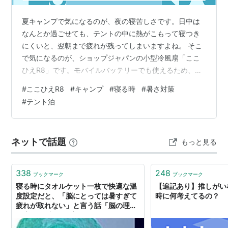
夏キャンプで気になるのが、夜の寝苦しさです。日中は
なんとか過ごせても、テントの中に熱がこもって寝つき
にくいと、翌朝まで疲れが残ってしまいますよね。 そこ
で気になるのが、ショップジャパンの小型冷風扇「ここ
ひえR8」です。モバイルバッテリーでも使えるため、キ
ャンプで寝る時の暑さ対策に使えるのでは？と考える人
#
ここひえR8
#
キャンプ
#
寝る時
#
暑さ対策
もいると思います。 結論から言うと、ここひえR8はテン
#
テント泊
ト全体を冷やす商品ではありません。ただし、寝る前や
就寝時に顔まわりへ風を当てるような使い方なら、暑さ
対策の補助として候補になります。 この記事では、ここ
ネットで話題
もっと見る
ひえR8をキャンプで寝る時に使うなら、どこまで期待で
きるのか、どんな点に注意したいのかを購…
338
248
ブックマーク
ブックマーク
寝る時にタオルケット一枚で快適な温
【追記あり】推しがい
度設定だと、「脳にとっては暑すぎて
時に何考えてるの？
疲れが取れない」と言う話「脳の理想
温度は22度〜24度」→「CPUと同じ
か」「頭寒足熱じゃん」