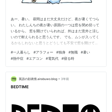
あー、暑い。 昼間はまだ大丈夫だけど、夜が暑くてつら
い。 わたしんちの夜が暑い原因の一つは窓を閉め切って
いるから。 窓を開けていられれば、外はまだ意外と涼し
いので耐えられると思うんです。 でも、ムシが入ってく
るかもしれないと思うとどうしても不安で窓を開けてい
られない。 テレビを見ていたら夜間の熱中症に注意って
#
一人暮らし
#
アラフォー
#
独身
#
無職
#
暑い
言っていました。 私もまだエアコンを使い始めていない
#
熱中症
#
エアコン
#
電気代
#
寝る時
ので寝ているうちにいつ熱中症になってもおかしくない
状況です。 暑くて寝つきも悪いし、朝も東向きの窓から
の日差しが部屋を熱して暑くて目が覚めちゃう。 それで
も、どうしてもエアコンを使うことに抵抗がある。 限界
•
英語の顔表情.airabuwo.blog
3年前
まで我慢してじゃないと使えない。…
BEDTIME