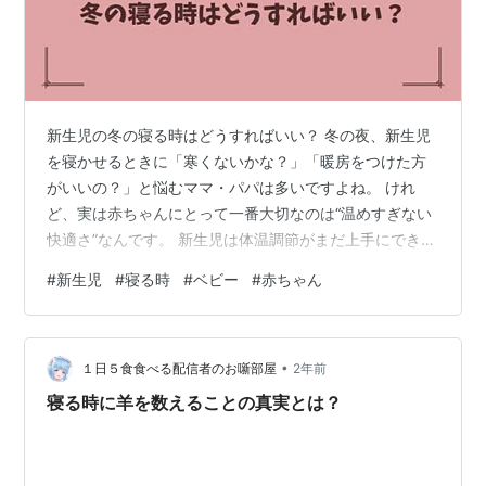
新生児の冬の寝る時はどうすればいい？ 冬の夜、新生児
を寝かせるときに「寒くないかな？」「暖房をつけた方
がいいの？」と悩むママ・パパは多いですよね。 けれ
ど、実は赤ちゃんにとって一番大切なのは“温めすぎない
快適さ”なんです。 新生児は体温調節がまだ上手にでき
ず、厚着や強い暖房はかえって体調を崩す原因になるこ
#
新生児
#
寝る時
#
ベビー
#
赤ちゃん
ともあります。 この記事では、助産師の知見をもとに、
暖房を使わない冬でも赤ちゃんが安心して眠れる服装・
寝具・寝室環境を、やさしく解説します。 「どんなスリ
•
ーパーを選べばいい？」「室温は何度がいい？」など、
１日５食食べる配信者のお噺部屋
2年前
冬の夜の悩みをすべて解決。 あなたの赤ちゃんが、ぬく
寝る時に羊を数えることの真実とは？
もりに包まれてぐっすり眠れるように、今…