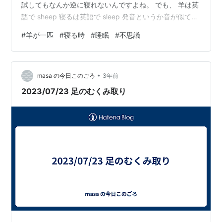
試してもなんか逆に寝れないんですよね。 でも、 羊は英
語で sheep 寝るは英語で sleep 発音というか音が似てる
んですよね。 ということは、 one sheep two sheeps
#
羊が一匹
#
寝る時
#
睡眠
#
不思議
three sheeps って数えた場合、 one sleep two sleeps
three sleeps とかに似て聞こえるから 寝る時に羊を数え
る、 とかそういう話なのでしょうか？ （調べてないので
•
ただの個人の感想です） たしかにそれなら…
masa の今日このごろ
3年前
2023/07/23 足のむくみ取り