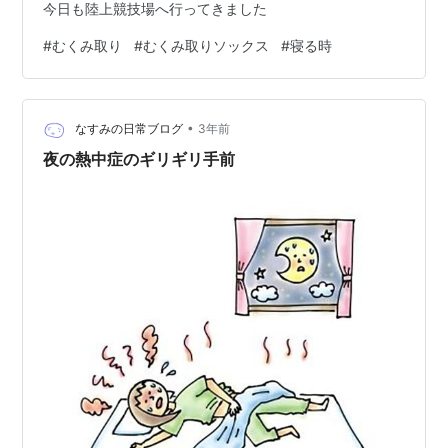
今日も陸上競技場へ行ってきました
#
むくみ取り
#
むくみ取りソックス
#
寝る時
•
なすみの日常ブログ
3年前
夜の熱中症のギリギリ手前