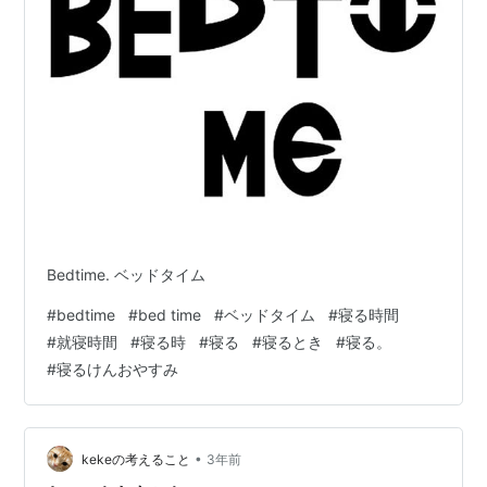
Bedtime. ベッドタイム
#
bedtime
#
bed time
#
ベッドタイム
#
寝る時間
#
就寝時間
#
寝る時
#
寝る
#
寝るとき
#
寝る。
#
寝るけんおやすみ
•
kekeの考えること
3年前