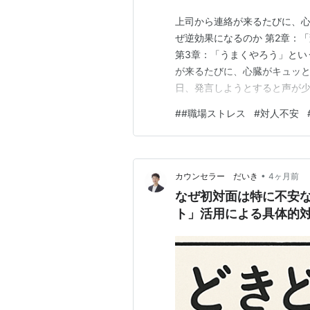
上司から連絡が来るたびに、心
ぜ逆効果になるのか 第2章：
第3章：「うまくやろう」とい
が来るたびに、心臓がキュッと
日、発言しようとすると声が
たかな」とスマホを開く。 ま
#
#職場ストレス
#
対人不安
すぎるだけで、慣れればなんと
人に聞きたい。慣れてきている
•
カウンセラー だいき
4ヶ月前
なぜ初対面は特に不安
ト」活用による具体的