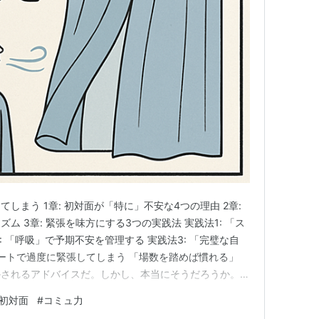
しまう 1章: 初対面が「特に」不安な4つの理由 2章:
ム 3章: 緊張を味方にする3つの実践法 実践法1: 「ス
: 「呼吸」で予期不安を管理する 実践法3: 「完璧な自
デートで過度に緊張してしまう 「場数を踏めば慣れる」
かされるアドバイスだ。しかし、本当にそうだろうか。何
に、むしろ苦手意識が強くなってしまった経験はないだろ
初対面
#
コミュ力
T関連職）は、マッチングアプリで多くの人と出会ってい