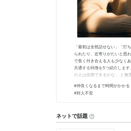
「最初は全然話せない」「打ち
られたり、近寄りがたいと思
で長く付き合える人も少なくあ
共通する特徴を5つ紹介します
の人は信用できるかな」 と無
つ距離を縮めるタイプです。 
#
仲良くなるまで時間がかかる
ぎてしまい、無難な会話で終わ
#
対人不安
まり話しません。 特徴③：過
ネットで話題