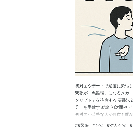
初対面やデートで過度に緊張して
緊張が「悪循環」になるメカニズ
クリプト」を準備する 実践法2
分」を手放す 結論 初対面や
初対面が苦手な人が何度も聞
度も初対面の場に出向いたの
#
#緊張
#
不安
#
対人不安
#
うか。 Aさん（20代後半・I