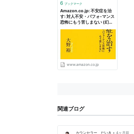
6
ブックマーク
Amazon.co.jp: 不安症を治
す: 対人不安・パフォ-マンス
恐怖にもう苦しまない (幻冬
舎新書 お 1-1): 大野裕: 本
www.amazon.co.jp
関連ブログ
•
カウンセラー だいき
4ヶ月前