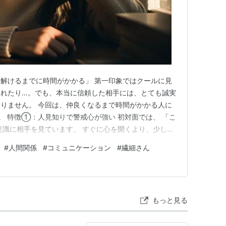
解けるまでに時間がかかる」 第一印象ではクールに見
われたり…。でも、本当に信頼した相手には、とても誠実
りません。 今回は、仲良くなるまで時間がかかる人に
。 特徴①：人見知りで警戒心が強い 初対面では、 「こ
意識に相手を見ています。 すぐに心を開くより、少しず
特徴②：本音を見せるのが苦手 何を話せばいいか考えす
#
人間関係
#
コミュニケーション
#
繊細さん
ることが多い人。 打ち解けるまでは、自分のことをあ
去に人間関係で傷つ…
もっと見る