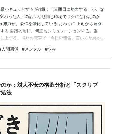
臓がキュッとする 第1章：「真面目に努力する」が、な
「変わった人」の話：なぜ同じ職場でラクになれたのか
う努力が、緊張を強化している おわりに 上司から連絡
する 会議の前日、何度もシミュレーションする。当
少し上ずる。帰りの電車で「今日の報告、言い方が悪かっ
あ、よくある話だと思うかもしれない。ちょっと真面目
#
人間関係
#
メンタル
#
悩み
かなる、と。 でも、何年も同じことを繰り返している
だろうか。 ある日、3…
なのか：対人不安の構造分析と「スクリプ
対処法