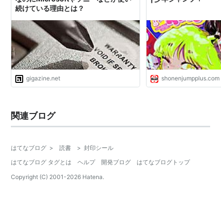
続けている理由とは？
gigazine.net
shonenjumpplus.com
関連ブログ
はてなブログ
>
読書
>
封印シール
はてなブログ タグとは
ヘルプ
開発ブログ
はてなブログトップ
Copyright (C) 2001-
2026
Hatena.