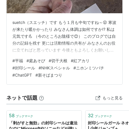
suetch（スエッチ）です もう１月も中旬ですね～😲 寒波
が来たり暖かかったり みなさん体調は如何ですか⁉ 私は
元気です💪 （今のところお陰様で😊） このブログでは自
分の記録を残す 更には活動情報の共有が みなさんのお役
に立てればと思っています 今後ともよろしくお願いしま
す （あらら…締めちゃった） それでは始めます😊 １．
#
平福
#
庭あそび
#
切干大根
#
紅アカリ
1/17 👴👵両親と弟と私 それぞれの予定がバラバラ 私の予
#
封印シール
#
NHKスペシャル
#
ニホンミツバチ
定は直売所とイベント参加という 試食販売のダブルベッ
#
ChatGPT
#
新そばまつり
ダー 朝からバタバタです💦 ①出荷準備 苔テラリウム作
成キットの器 これまでセロファンテープで固定していた
ものを 「封印シール」に変更しました （AIに相談して…
ネットで話題
もっと見る
58
32
ブックマーク
ブックマーク
「剥がすと無効」の封印シールは違法
封印シールガール ネオ
なのにMicrosoftやソニーなどが使い
| 少年ジャンプ＋