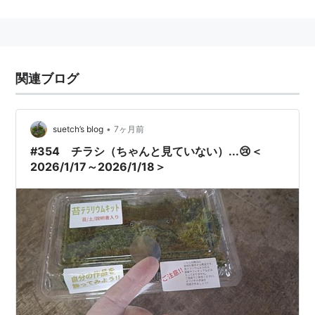
店やコンビニに出荷する自主規制策を実施。
20歳以上の大人も立ち読みできなくなってしまった。
関連ブログ
また、ほとんどの出版元の所在地が東京都にあること、
•
suetch’s blog
7ヶ月前
出版元の自主規制であることから、東京都以外でも成人
向け図書には封印シールが貼られている。
#354 チラシ（ちゃんと見ていない）...😢＜
2026/1/17～2026/1/18＞