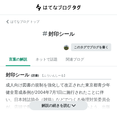
はてなブログ トップ
封印シール
このタグでブログを書く
言葉の解説
ネットで話題
関連ブログ
封印シール
(
読書
)
【
ふういんしーる
】
成人向け図書の規制を強化して改正された東京都青少年
健全育成条例が2004年7月1日に施行されたことに伴
い、日本雑誌協会（雑協）などでつくる倫理対策委員会
解説の続きを読む
が、店頭で青少年が中を見ることができないよう、出版
社が一部の成人向け図書に帯状の粘着シールを張って書