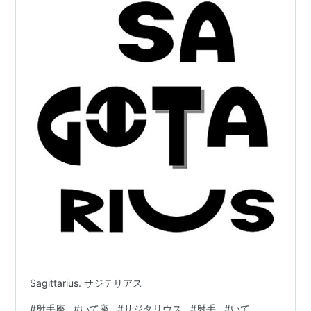
Sagittarius. サジテリアス
#
射手座
#
いて座
#
サジタリウス
#
射手
#
いて