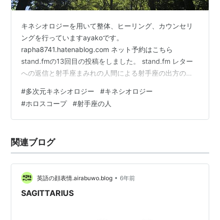
キネシオロジーを用いて整体、ヒーリング、カウンセリ
ングを行っていますayakoです。
rapha8741.hatenablog.com ネット予約はこちら
stand.fmの13回目の投稿をしました。 stand.fm レター
への返信と射手座まみれの人間による射手座の出方の話
です。 射手座が入ってる人のまっすぐな気質が好きで
#
多次元キネシオロジー
#
キネシオロジー
す。 キングオブ射手座は羽生結弦選手だと思っています
#
ホロスコープ
#
射手座の人
が（本当に矢のような人だなと） 彼の姿にいつも自分の
指針を思い出させてくれます。 真っ直ぐに矢のように自
由に軽やかに、私もそんなふうで在りたいですね。 ■初
関連ブログ
回セッション60分 (ご利用が初めての方に） 多次元キネ
シオロジー…
•
英語の顔表情.airabuwo.blog
6年前
SAGITTARIUS