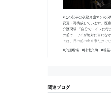
※この記事は夜勤介護マンの現
変更・再構成しています。医
介護現場 「自分でトイレに行
の前で、ワイが絶対に言わなか
では、目の前の出来事だけで
記事では「「自分でトイレに
#
介護現場
#
排泄介助
#
尊厳
の前で、ワイが絶対に言わな
きたことをもとに整理する。個
関連ブログ