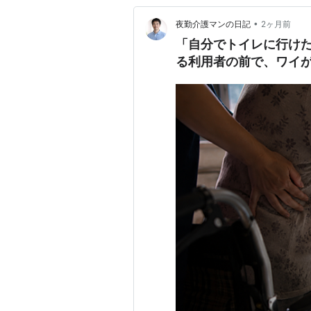
•
夜勤介護マンの日記
2ヶ月前
「自分でトイレに行け
る利用者の前で、ワイ