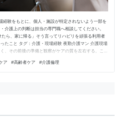
場経験をもとに、個人・施設が特定されないよう一部を
療・介護上の判断は担当の専門職へ相談してください。
けたら、家に帰る」そう言ってリハビリを頑張る利用者
ったこと タグ：介護・現場経験 夜勤介護マン 介護現場
なく、その前後の準備と観察がケアの質を左右する。この
行けたら、家に帰る」そう言ってリハビリを頑張る利用者
ケア
#
高齢者ケア
#
介護倫理
かったこと」というテーマを、夜勤介護マンが現場で見て
人や施設が特定されない…