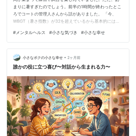
まりに暑すぎたのでしょう。前半の1時間が終わったとこ
ろでコートの管理人さんから話がありました。 「今、
WBGT（暑さ指数）が32を超えているから基本的には屋
外でのスポーツは禁止。残りの1時間はどうします？」 ず
#
メンタルヘルス
#
小さな気づき
#
小さな幸せ
っとテニスをしてきてこのような声かけは初めて。仲間
と残り1時間をどうするか話し合った結果休憩をとりなが
らも継続することにしました。（翌日が試合なので練習
•
したい、という方がいたこともあり） 休憩しながらでも
小さなボクの小さな幸せ
2ヶ月前
進む、続ける この出来事から1つの大きな気づきを得まし
誰かの役に立つ喜び〜対話から生まれる力〜
た。それは「休憩しながらでも自…