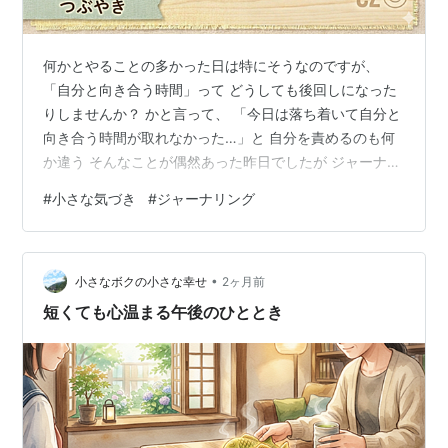
何かとやることの多かった日は特にそうなのですが、
「自分と向き合う時間」って どうしても後回しになった
りしませんか？ かと言って、 「今日は落ち着いて自分と
向き合う時間が取れなかった…」と 自分を責めるのも何
か違う そんなことが偶然あった昨日でしたが ジャーナリ
ングを行い、 その良さを再認識しました。 当日ではなか
#
小さな気づき
#
ジャーナリング
ったのですが、 翌日に少しでも時間を取る「翌日ジャー
ナリング」でも 感情を整理し、客観的な気づきを与えて
くれました。 いや…実は翌日だからこそ 客観的な気づき
•
は得られやすかったのかも と思うようになりました。 時
小さなボクの小さな幸せ
2ヶ月前
間が多少ずれても気にしない。 時間が多少ずれたからこ
短くても心温まる午後のひととき
そ、得られる気づきも…