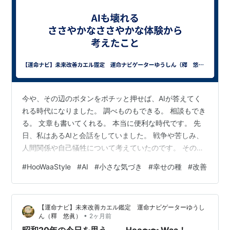
今や、その辺のボタンをポチッと押せば、AIが答えてく
れる時代になりました。 調べものもできる。 相談もでき
る。 文章も書いてくれる。 本当に便利な時代です。 先
日、私はあるAIと会話をしていました。 戦争や苦しみ、
人間関係や自己犠牲について考えていたのです。 その中
で、 「苦しい」 「逃れられない」 「助けてほしい」 そ
#
HooWaaStyle
#
AI
#
小さな気づき
#
幸せの種
#
改善
んな言葉を何度か使いました。 すると、ある時からAIは
相談窓口や電話番号を案内するようになりました。 最初
は親切な配慮だったのでしょう。 しかし、その後は話題
【運命ナビ】未来改善カエル鑑定 運命ナビゲーターゆうし
を変えても同じ案内が続く。 まるで会話を理解している
•
ん（釋 悠眞）
2ヶ月前
というより、特定の言葉に反応しているように見えまし
昭和20年の今日を思う .Hoo〜〜 Waa！