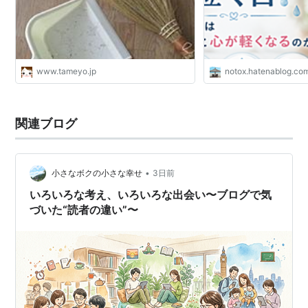
いよ」と言ってあげませ
なサイン - 心の小さ
www.tameyo.jp
notox.hatenablog.co
関連ブログ
•
小さなボクの小さな幸せ
3日前
いろいろな考え、いろいろな出会い〜ブログで気
づいた“読者の違い”〜