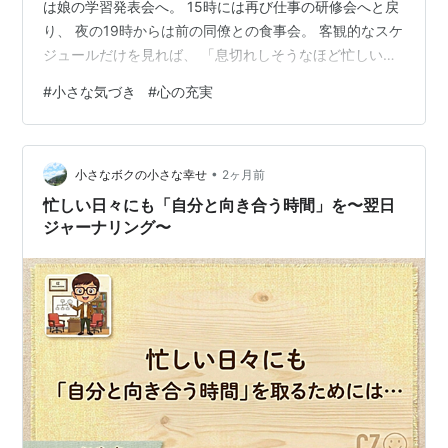
は娘の学習発表会へ。 15時には再び仕事の研修会へと戻
り、 夜の19時からは前の同僚との食事会。 客観的なスケ
ジュールだけを見れば、 「息切れしそうなほど忙しい
日」だったかもしれません。 でも、 すべての予定を終え
#
小さな気づき
#
心の充実
た時に残っていたのは 疲労感ではなく、驚くほど軽やか
で心地よい「充実感」でした。 移動も多くタイトだった1
日を、 どうして「楽しかったな」と振り返ることができ
•
たのか？ 帰宅して振り返った時に、 ひとつの答えに思い
小さなボクの小さな幸せ
2ヶ月前
至りました。 それは、ボクがそれぞれの時間に、 ある
忙しい日々にも「自分と向き合う時間」を〜翌日
「スタンス」を…
ジャーナリング〜