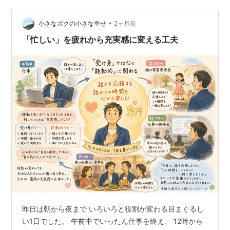
でも拾い上げることが大事なのだ」と痛感しました。 先
日、会社で新任責任者を対象にした研修が開催されまし
•
小さなボクの小さな幸せ
2ヶ月前
た。期間中に計3回、合計で6時間にも及ぶ本格的な…
「忙しい」を疲れから充実感に変える工夫
昨日は朝から夜まで いろいろと役割が変わる目まぐるし
い1日でした。 午前中でいったん仕事を終え、 12時から