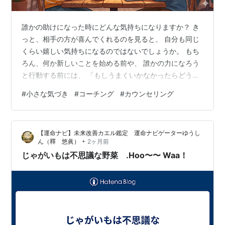
誰かの助けになった時にどんな気持ちになりますか？ き
っと、相手の方が喜んでくれるのを見ると、 自分も同じ
くらい嬉しい気持ちになるのではないでしょうか。 もち
ろん、何か新しいことを始める前や、 誰かの力になろう
と行動する前には、 「もしうまくいかなかったらどうし
よう…」と不安になることもあります。 でも、これまで
#
小さな気づき
#
コーチング
#
カウンセリング
の経験を振り返ると、 そうした心配のほとんどは杞憂に
終わることが多いように感じています。 「お役立ち」が
もたらす相互の幸福 誰かの役に立てた時、 相手の笑顔を
【運命ナビ】未来改善カエル鑑定 運命ナビゲーターゆうし
見ると本当にうれしくなりますよね。 困っていた人が楽
•
ん（釋 悠眞）
2ヶ月前
になったり、 一歩前に進む手助けができたりすると、
じゃがいもは不思議な野菜 .Hoo〜〜 Waa！
「ああ、自分も貢献できたん…