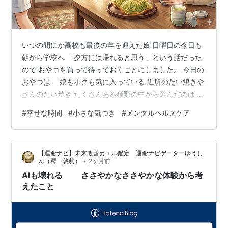
いつの間にか高校も最後の年を迎えた娘 日曜日の今日も
朝から学校へ 「夕方には帰れると思う」という話だった
ので おやつを買って待っておくことにしました。 今日の
おやつは、 娘もボクも気に入っている 近所のたい焼きや
さんのたい焼き たくさんある種類の中から選んだのは 娘
の大好きな抹茶のたい焼きでした。 予定より少し早く帰
#
幸せな時間
#
小さな気づき
#
メンタルヘルスケア
ってきた娘と 15分ほどでしたがおやつタイムを取りまし
た。 短い時間であっても癒しを感じるのは たい焼きの温
かさのせいだけではないと感じました。 例え短い時間で
【運命ナビ】未来改善カエル鑑定 運命ナビゲーターゆうし
あっても 大切な人と分かち合う時間は本当に素敵なもの
•
ん（釋 悠眞）
2ヶ月前
だなぁと 実感した出来事 わたしたちの1週間に 短くても
AIも壊れる ささやかなささやかな体験から考
リラックスでき…
えたこと