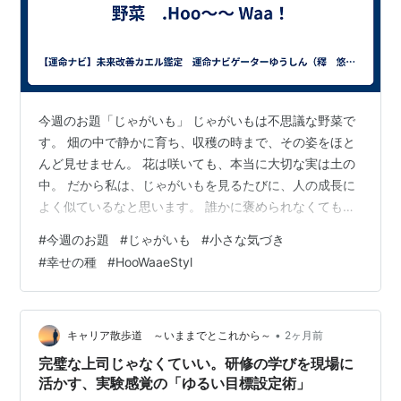
今週のお題「じゃがいも」 じゃがいもは不思議な野菜で
す。 畑の中で静かに育ち、収穫の時まで、その姿をほと
んど見せません。 花は咲いても、本当に大切な実は土の
中。 だから私は、じゃがいもを見るたびに、人の成長に
よく似ているなと思います。 誰かに褒められなくても、
すぐに結果が見えなくても、見えないところで根を張
#
今週のお題
#
じゃがいも
#
小さな気づき
り、少しずつ力を蓄えている時間があります。 焦ってし
#
幸せの種
#
HooWaaeStyl
まう時もあります。周りの人が輝いて見えることもあり
ます。 でも、じゃがいもは慌てません。 雨の日も、風の
日も、黙って土の中で育ち続けます。 そして時が来る
と、思った以上にたくさんの実をつけている。 人生も同
•
キャリア散歩道 ～いままでとこれから～
2ヶ月前
じなのかもしれません。 今すぐ花が…
完璧な上司じゃなくていい。研修の学びを現場に
活かす、実験感覚の「ゆるい目標設定術」