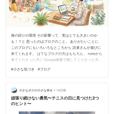
身の回りの環境 その影響って、実はとても大きいのか
も！？と 思ったのはブログのこと。 ありがたいことに
このブログにもいろいろなところから 読者さんが遊びに
来てくれます。 はてなブログの方はもちろん、 noteから
来てくださった方に Google検索で探してくださった方。
とても興味深かったのですが… どこから来るのかよって
#
小さな気づき
#
ブログ
読者の皆さんが 読んでくださっている記事が 大きく違う
ということがわかりました。 はてなブログから来てくだ
さった方からは 以下の記事を多く読んでいただいていま
•
した。 どちらも忙しさの中でどのように過ごすか、過ご
小さなボクの小さな幸せ
14日前
したか という内容なのが共通点。 みなさん、忙しい中で
頑張り続けない勇気〜テニスの日に見つけた2つ
も 記事…
のヒント〜