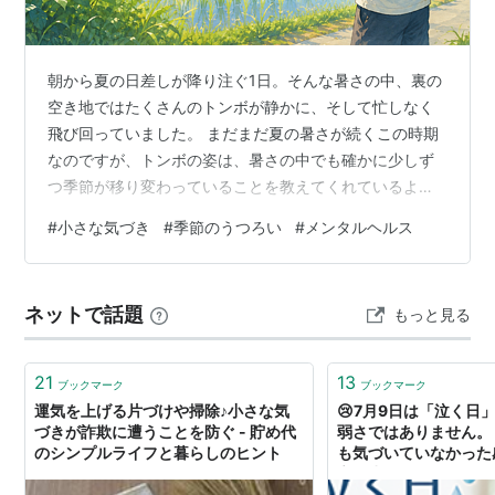
朝から夏の日差しが降り注ぐ1日。そんな暑さの中、裏の
空き地ではたくさんのトンボが静かに、そして忙しなく
飛び回っていました。 まだまだ夏の暑さが続くこの時期
なのですが、トンボの姿は、暑さの中でも確かに少しず
つ季節が移り変わっていることを教えてくれているよう
でした。変わらないように思える毎日の中でも何かが静
#
小さな気づき
#
季節のうつろい
#
メンタルヘルス
かに移ろいでいく。そんな小さな変化に気づけた朝でし
た。 私たち自身も日々変化していく 今の自分にとって、
「少し変えてみたい自分」はどこにあるでしょうか？そ
ネットで話題
もっと見る
して、「変えずに、大切に守りたい自分」はどこでしょ
うか？ 今日からお盆休みの連休という方も多くいらっし
ゃると思います。これらのことをじっくり考…
21
13
ブックマーク
ブックマーク
運気を上げる片づけや掃除♪小さな気
😢7月9日は「泣く日
づきが詐欺に遭うことを防ぐ - 貯め代
弱さではありません。
のシンプルライフと暮らしのヒント
も気づいていなかった
心を少し軽くしてくれ
す。 今日は、自分の