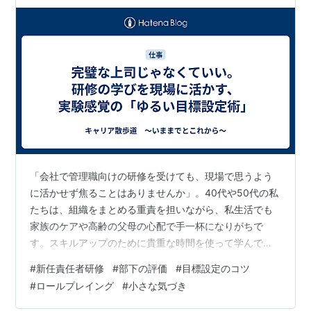
「会社で管理職向けの研修を受けても、現場で思うよう
に活かせず焦ることはありませんか」。40代や50代の私
たちは、組織をまとめる重責を担いながら、私生活でも
家族のケアや高齢の父母の心配で手一杯になりがちで
す。スキルアップのために貴重な時間を使って学んで
も、日々の忙しさに追われると、せっかくの内容が右か
#
新任責任者研修
#
部下の評価
#
目標設定のコツ
ら左へと抜けていってしまう。そんな、座学と実践のギ
#
ロールプレイング
#
小さな気づき
ャップに対するもどかしさを抱えながら、私は「完璧な
正論を学ぶことより、現場で使える小さな気づきを一つ