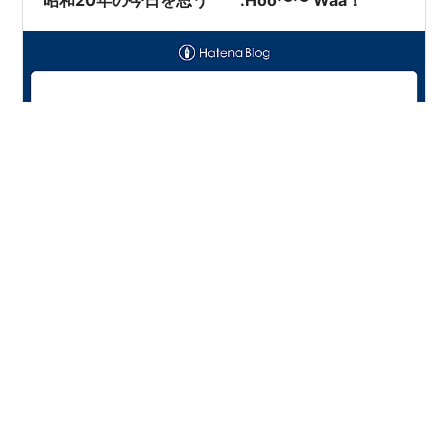
た。 もちろん、本…
昭和20年の今日。 日本中の人々は、まだ戦争の終わりを
知りませんでした。 明日も空襲が来るかもしれない。 家
族が帰ってこないかもしれない。 家を失うかもしれな
い。 命を失うかもしれない。 そんな恐れの中で、多くの
人が朝を迎え、夜を迎えていました。 私たちは戦後に生
まれ、その時代を知りません。 けれども、その時代を生
#
HooWaaStyle
#
戦争
#
小さな気づき
#
幸せの種
きた人々がいたからこそ、今の暮らしがあります。 もち
#
未来
ろん今も不安はあります。 物価は上がり、将来への心配