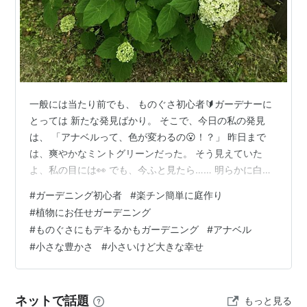
一般には当たり前でも、 ものぐさ初心者🔰ガーデナーに
とっては 新たな発見ばかり。 そこで、今日の私の発見
は、 「アナベルって、色が変わるの😮！？」 昨日まで
は、爽やかなミントグリーンだった。 そう見えていた
よ、私の目には👀 でも、今ふと見たら…… 明らかに白が
強くなってきている房がない！？ 画像だとリアルな色が
#
ガーデニング初心者
#
楽チン簡単に庭作り
判りにくいが、 さっきこの3房が目に入った時の色の印
#
植物にお任せガーデニング
象は「白」。 生き物って、おもしろいね～😲😲😲 （今さ
#
ものぐさにもデキるかもガーデニング
#
アナベル
らのアラフィフ😅） ※オススメ記事 kokoronotabi.com
#
小さな豊かさ
#
小さいけど大きな幸せ
kokoronotabi.com kokoronotabi.com
kokoronotabi.com ※お気に召…
ネットで話題
もっと見る