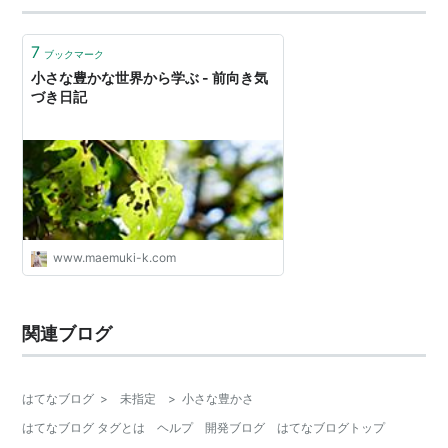
7
ブックマーク
小さな豊かな世界から学ぶ - 前向き気
づき日記
www.maemuki-k.com
関連ブログ
はてなブログ
>
未指定
>
小さな豊かさ
はてなブログ タグとは
ヘルプ
開発ブログ
はてなブログトップ