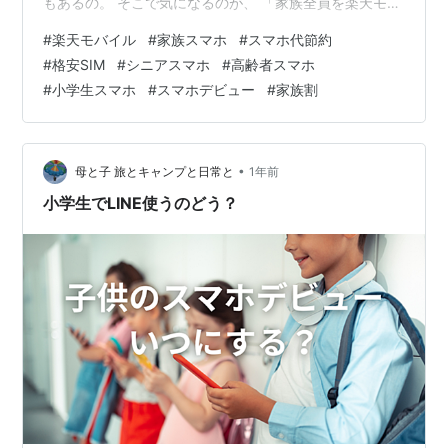
もあるの。 そこで気になるのが、 「家族全員を楽天モバ
イルにしたらどうなるの？」 今回は、家族で楽天モバイ
#
楽天モバイル
#
家族スマホ
#
スマホ代節約
ルを使った場合のメリットを分かりやすく解説するわ
#
格安SIM
#
シニアスマホ
#
高齢者スマホ
ね。 楽天モバイルの料金はとてもシンプル 楽天モバイル
#
小学生スマホ
#
スマホデビュー
#
家族割
のRakuten最強プランは、使ったデータ量によって料金
が決まる仕組みなの。 3GBまで：1,078円 20GBまで：
2,178円 20GB以上：3,278円（データ使い放題） つ…
•
母と子 旅とキャンプと日常と
1年前
小学生でLINE使うのどう？