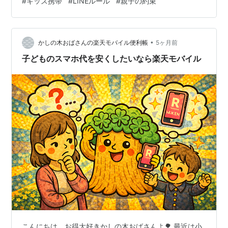
#
キッズ携帯
#
LINEルール
#
親子の約束
断を子供だけに任せるのは不安が残ります。 この記事で
は、小学生の子供に「みんなスマホ持ってる」と言われ
たときに、親が確認したいことをわかりやすくまとめま
す。 この記事でわかること 小学生は本当にみんなスマホ
•
かしの木おばさんの楽天モバイル便利帳
5ヶ月前
を持っているのか 子供の「みんな持っ…
子どものスマホ代を安くしたいなら楽天モバイル
こんにちは。お得大好きかしの木おばさんよ🌳 最近は小