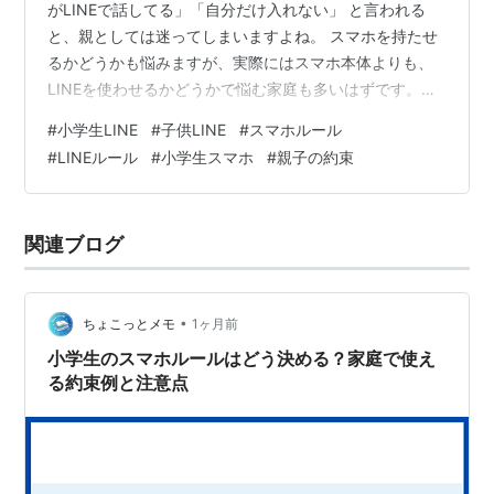
がLINEで話してる」「自分だけ入れない」 と言われる
と、親としては迷ってしまいますよね。 スマホを持たせ
るかどうかも悩みますが、実際にはスマホ本体よりも、
LINEを使わせるかどうかで悩む家庭も多いはずです。
LINEは家族や友達と連絡を取りやすい便利なアプリで
#
小学生LINE
#
子供LINE
#
スマホルール
す。 その一方で、小学生の場合は、言葉の行き違い、グ
#
LINEルール
#
小学生スマホ
#
親子の約束
ループトーク、夜遅いメッセージ、写真の送信など、親
が気になる点もあります。 この記事では、小学生にLINE
を使わせるのは早いのか、使わせるならどんなルールを
関連ブログ
決めればよいのかを、親目線でわかりやすくまとめま
す。 この記事でわかること…
•
ちょこっとメモ
1ヶ月前
小学生のスマホルールはどう決める？家庭で使え
る約束例と注意点