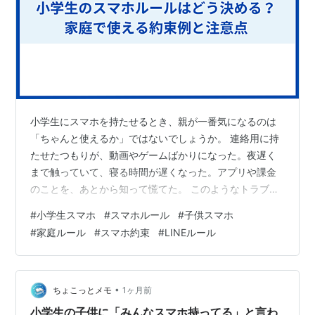
小学生にスマホを持たせるとき、親が一番気になるのは
「ちゃんと使えるか」ではないでしょうか。 連絡用に持
たせたつもりが、動画やゲームばかりになった。夜遅く
まで触っていて、寝る時間が遅くなった。アプリや課金
のことを、あとから知って慌てた。 このようなトラブル
は、スマホを持たせてからルールを決めようとすると起
#
小学生スマホ
#
スマホルール
#
子供スマホ
こりやすくなります。 小学生のスマホは、買う前や使い
#
家庭ルール
#
スマホ約束
#
LINEルール
始める前に、家庭での約束を決めておくことが大切で
す。 この記事では、小学生にスマホを持たせるときのル
ールの決め方と、家庭で使いやすい約束例をまとめま
す。 この記事でわかること 小学生のスマホルールを決め
•
ちょこっとメモ
1ヶ月前
る前に確認したいこと 家庭で決めておきたい…
小学生の子供に「みんなスマホ持ってる」と言わ