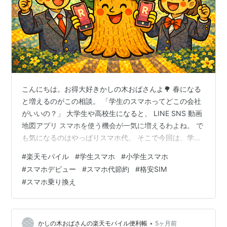
こんにちは。お得大好きかしの木おばさんよ🌳 春になる
と増えるのがこの相談。 「学生のスマホってどこの会社
がいいの？」 大学生や高校生になると、 LINE SNS 動画
地図アプリ スマホを使う機会が一気に増えるわよね。 で
も気になるのはやっぱりスマホ代。 そこで今回は、学生
に楽天モバイルはおすすめできるのかを分かりやすく解
#
楽天モバイル
#
学生スマホ
#
小学生スマホ
説するわね。 楽天モバイルの料金はとてもシンプル 楽天
#
スマホデビュー
#
スマホ代節約
#
格安SIM
モバイルのRakuten最強プランは、使ったデータ量で料
#
スマホ乗り換え
金が決まる仕組みなの。 3GBまで：1,078円 20GBまで：
2,178円 20GB以上：3,278円（データ使い放題） つま
り、 どれだけ使っても月3,278円が…
•
かしの木おばさんの楽天モバイル便利帳
5ヶ月前