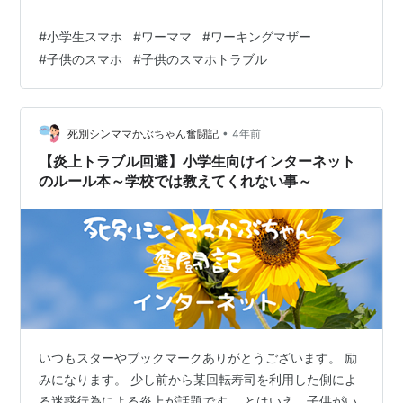
#
小学生スマホ
#
ワーママ
#
ワーキングマザー
#
子供のスマホ
#
子供のスマホトラブル
•
死別シンママかぶちゃん奮闘記
4年前
【炎上トラブル回避】小学生向けインターネット
のルール本～学校では教えてくれない事～
いつもスターやブックマークありがとうございます。 励
みになります。 少し前から某回転寿司を利用した側によ
る迷惑行為による炎上が話題です。 とはいえ、子供がい