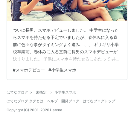
ついに長男、スマホデビューしました。 中学生になった
らスマホを持たせる予定でいましたが、春休みに入る直
前に色々な事がタイミングよく進み、、、 ギリギリ小学
校卒業前、春休みに入る直前に長男のスマホデビューが
決まりました。 子供にスマホを持たせるにあたって 共働
きの我が家では、今までにも何度か長男にスマホを持た
#
スマホデビュー
#
小学生スマホ
せる話が浮上していました。 放課後に連絡が取れないと
困るのではないか、何か子供に困ったことが起きた際の
連絡手段は確保しておきたい、学校の長期休みに連絡手
はてなブログ
>
未指定
>
小学生スマホ
段がないのは困る、などの理由です。 実際のところ、我
はてなブログ タグとは
ヘルプ
開発ブログ
はてなブログトップ
が家の場合は子供用のiPadで特に問題なく連絡が取れて
いました。 iPadに子供たち用の…
Copyright (C) 2001-
2026
Hatena.