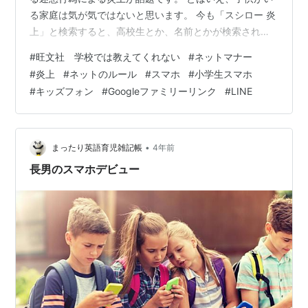
る家庭は気が気ではないと思います。 今も「スシロー 炎
上」と検索すると、高校生とか、名前とかが検索されて
ます。 動画の内容を見ると、共有のものをわざわざ汚い
#
旺文社 学校では教えてくれない
#
ネットマナー
状態にし、にもかかわらず他の人が使える状態にすると
#
炎上
#
ネットのルール
#
スマホ
#
小学生スマホ
いう。。。 自分がされたら嫌な事は相手にしてはいけな
#
キッズフォン
#
Googleファミリーリンク
#
LINE
いという、割と最初に子供に教えるような話です。 それ
に便乗するような、話も続々出てきてます。 今から１０
年くらい前にバイトテロというものがあった事を、忘れ
てしまったのでしょうか。 お店が…
•
まったり英語育児雑記帳
4年前
長男のスマホデビュー