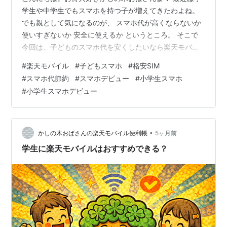
学生や中学生でもスマホを持つ子が増えてきたわよね。
でも親として気になるのが、 スマホ代が高くならないか
使いすぎないか 安全に使えるか というところ。 そこで
今回は、子どものスマホ代を安くしたいなら楽天モバイ
ルがおすすめな理由を分かりやすくお話しするわね。 楽
#
楽天モバイル
#
子どもスマホ
#
格安SIM
天モバイルは料金がとてもシンプル 楽天モバイルの
#
スマホ代節約
#
スマホデビュー
#
小学生スマホ
Rakuten最強プランは、使ったデータ量によって料金が
#
小学生スマホデビュー
決まる仕組みなの。 3GBまで：1,078円 20GBまで：
2,178円 20GB以上：3,278円（データ使い放題） つま
り、 どれだけ使っても月3,278円が上限 という料金な
の…
•
かしの木おばさんの楽天モバイル便利帳
5ヶ月前
学生に楽天モバイルはおすすめできる？