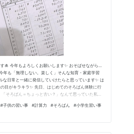
す🎍 今年もよろしくお願いします✨ おそばせながら…
️ 今年も「無理しない。楽しく」そんな知育・家庭学習
ルな日常と一緒に発信していけたらと思っています✨ は
の目がキラキラ✨ 先日、はじめてのそろばん体験に行
、「そろばん＝ちょっと古い？」なんて思っていた私で
くん、珠を弾くのがとーーっても楽しかったようで 👉
#
子供の習い事
#
計算力
#
そろばん
#
小学生習い事
って！！」 即決😂 実はわたし、元そろばん経験者 こ
 実はわたし、…