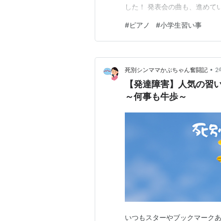
した！ 発表会の曲も、進めて
みてね( ･ᴗ･ ) おはらピアノ教室.f
#
ピアノ
#
小学生習い事
oharapiano.ff@gmail.co
•
死別シンママかぶちゃん奮闘記
2
【発達障害】人気の習
～何事も牛歩～
いつもスターやブックマークあ