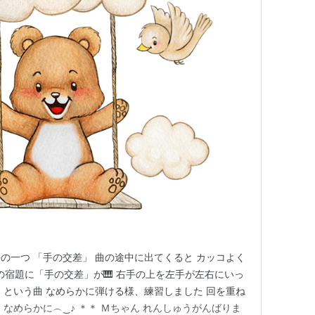
の一つ 「手の交差」 曲の途中に出てくると カッコよく
の宿題に「手の交差」が🎹 右手の上を左手が左右にいっ
」という曲 なめらかに弾ける様、練習しました 回を重ね
なめらかに︵‿♪ ＊＊ Ｍちゃん れんしゅうがんばりま