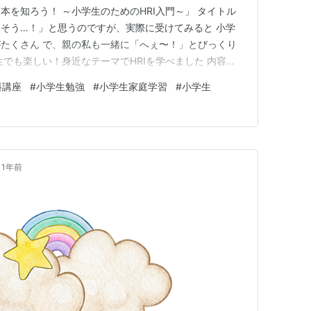
本を知ろう！ ～小学生のためのHRI入門～」 タイトル
そう…！」と思うのですが、実際に受けてみると 小学
たくさん で、親の私も一緒に「へぇ〜！」とびっくり
生でも楽しい！身近なテーマでHRIを学べました 内容は
とてもやさしくて、身近な例や日常の場面をつかってわか
料講座
#
小学生勉強
#
小学生家庭学習
#
小学生
正直、ところどころ専門用語もあったので、小学２年生
ましたが（笑）ク…
1年前