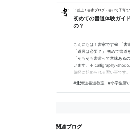
下剋上！書家ブログ - 書いて子育て
初めての書道体験ガイド
の？
こんにちは！書家です😃 「
「道具は必要？」 初めて書道
「そもそも書道って意味ある
います。↓ calligraphy-sh
気軽に始められる習い事です。
その時間は、子どもにとって
#
北海道書道教室
#
小学生習
この記事では、 書道体験では
いて、やさしく…
関連ブログ