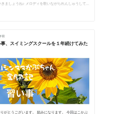
いきましょうね♪ メロディを歌いながられんしゅうして
f 【Tel】 090-8045-4807 【Mail】
m 教室HP Instagram ランキング参加…
年前
い事、スイミングスクールを１年続けてみた
りがとうございます。 励みになります。 今回はこかぶ