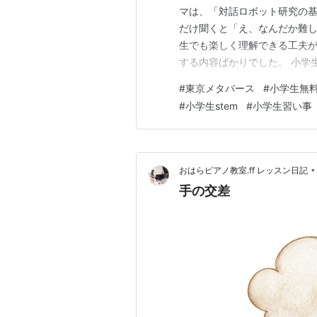
マは、「対話ロボット研究の基
だけ聞くと「え、なんだか難し
生でも楽しく理解できる工夫が
する内容ばかりでした。 小学
専門的なのに、先生の説明は
#
東京メタバース
#
小学生無
りやすく教えてくれました。 
#
小学生stem
#
小学生習い事
には「ん？」となる部分もあり
•
おはらピアノ教室.ff レッスン日記
手の交差