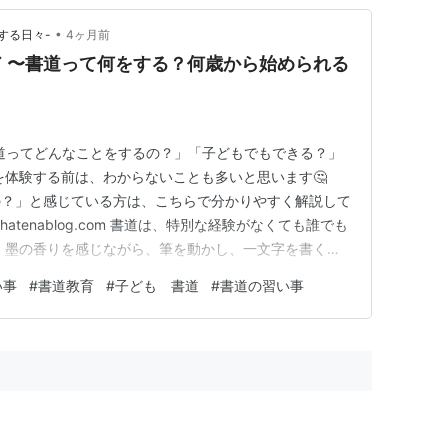
•
する日々-
4ヶ月前
 〜書道って何をする？何歳から始められる
書道ってどんなことをするの？」「子どもでもできる？」
を体験する前は、わからないことも多いと思います🤔
の？」と感じている方は、こちらで分かりやすく解説して
odo.hatenablog.com 書道は、特別な経験がなくても誰でも
 墨の香りを感じながら、筆を動かし、一文字を書く。
も大人にとってもとても静かで豊かな時間になります✨
い事
#
書道教育
#
子ども 書道
#
書道の習い事
何をするのか 何歳から始められるのか 必要な道具 につ