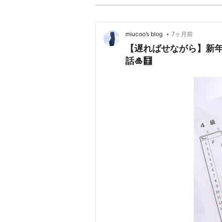
•
miucoo’s blog
7ヶ月前
【遅ればせながら】新
話🎍🧮