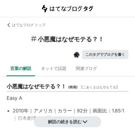
はてなブログ トップ
小悪魔はなぜモテる？！
このタグでブログを書く
言葉の解説
ネットで話題
関連ブログ
小悪魔はなぜモテる？！
(
映画
)
【
こあくまはなぜもてる
】
Easy A
2010年｜アメリカ｜カラー｜92分｜画面比：1.85:1
｜日本劇場未公開｜MPAA: PG-13
*1
解説の続きを読む
スタッフ