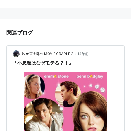
監督：
ウィル・グラック
製作：
ザンヌ・ディヴァイン
、
ウィル・グラック
共同製作：
マーク・B・ジョンソン
関連ブログ
製作補：
アリシア・エメリッヒ
脚本：
バート・V・ロイヤル
撮影：
マイケル・グレイディ
•
映★画太郎の MOVIE CRADLE 2
14年前
プロダクションデザイン：
マーシャ・ハインズ
『小悪魔はなぜモテる？！』
衣装デザイン：
ミンカ・ドレイパー
編集：
スーザン・リッテンバーグ
音楽監修：
ヴェンデ・クローリー
キャスト
エマ・ストーン
ペン・バッジリー
アマンダ・バインズ