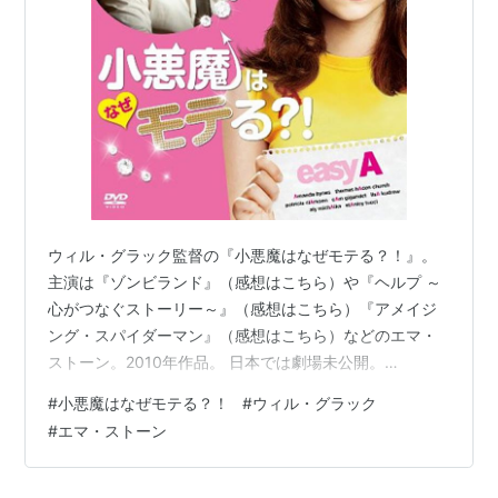
ダン・バード
トーマス・ヘイデン・チャーチ
パトリシア・クラークソン
カム・ジガンデイ
リサ・クドロー
マルコム・マクダウェル
アリー・ミシャルカ
スタンリー・トゥッチ
ウィル・グラック監督の『小悪魔はなぜモテる？！』。
主演は『ゾンビランド』（感想はこちら）や『ヘルプ ～
概要
心がつなぐストーリー～』（感想はこちら）『アメイジ
ング・スパイダーマン』（感想はこちら）などのエマ・
カリフォルニアの女子高生オリーヴは、ゲイの友人にい
ストーン。2010年作品。 日本では劇場未公開。
じめを避ける為と頼まれて、寝ても居ないのに童貞喪失
www.youtube.com 高校生のオリーヴ（エマ・ストー
の相手を演じてあげた。真相を知る数人の男子生徒から
#
小悪魔はなぜモテる？！
#
ウィル・グラック
ン）は、友人のリーからのキャンプの誘いをことわるた
#
エマ・ストーン
同じような依頼を受け、少々の利益の為に嘘を付く事を
めに架空の彼氏をでっち上げる。しかしリーはオリーヴ
引き受ける。ところが敬虔なクリスチャンであるマリア
がその彼氏と一夜をともにしたと早合点。話を合わせて
いるうちにいつのまにかオリーヴは「尻軽女」として学