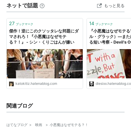
ンヌによって、校内で尻軽女のレッテルを貼られてしま
ネットで話題
もっと見る
校中で噂になっていた。 原題は“Easy A”。 「イージー
う。オリーヴが取った行動は、『緋文字』のヒロイン、
A」というのは、成績の“A…
ヘスター・プリンのように赤い「A」の文字を服に付け
27
14
て堂々と振る舞うが。
ブックマーク
ブックマーク
傑作！逆にこのクソッタレな邦題にダ
『小悪魔はなぜモテる
全米でスマッシュヒットを飛ばし、高評価も得た学園コ
マされろ！『小悪魔はなぜモテ
ル・グラック）―また
メディ。主演のエマ・ストーンは一躍スターになった。
る？！』 - シン・くりごはんが嫌い
る短い考察 - Devil's 
予告編
katokitiz.hatenablog.com
diesixx.hatenablog.c
関連ブログ
はてなブログ
>
映画
>
小悪魔はなぜモテる？！