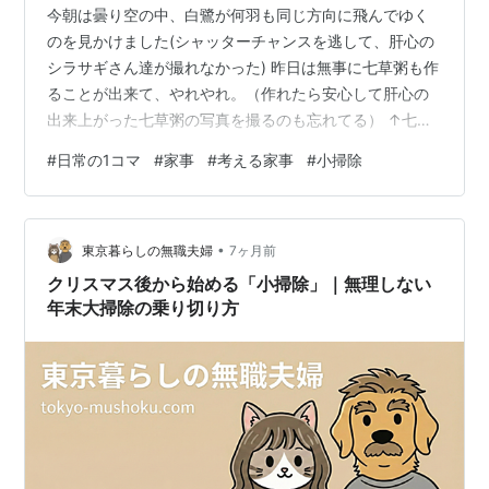
今朝は曇り空の中、白鷺が何羽も同じ方向に飛んでゆく
のを見かけました(シャッターチャンスを逃して、肝心の
シラサギさん達が撮れなかった) 昨日は無事に七草粥も作
ることが出来て、やれやれ。（作れたら安心して肝心の
出来上がった七草粥の写真を撮るのも忘れてる） ↑七草
セット。↓に書いたように、明け方に就寝に入るオニイ
#
日常の1コマ
#
家事
#
考える家事
#
小掃除
サン達にも出来たてを食べてもらいたく、６日の夕食と
７日の朝食と２回に分けて作りました。
numenor.hatenadiary.jp↑にも書いたけど、１月７日ま
•
で いわゆる『クリスマスの行事』と言うのは世界各地で
東京暮らしの無職夫婦
7ヶ月前
あるのだと知った時には、嬉しくなって｛ああ、今日も
クリスマス後から始める「小掃除」｜無理しない
世界にはクリスマスをお祝いしてい…
年末大掃除の乗り切り方