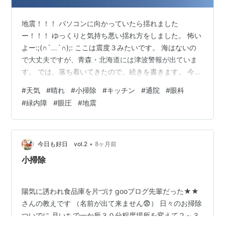
地震！！！ パソコンに向かっていたら揺れました
ー！！！ ゆっくりと気持ち悪い揺れ方をしました。 怖い
よー:;(∩´﹏`∩);: ここは震度３みたいです。 海はないの
で大丈夫ですが、青森・北海道には津波警報が出ていま
す。 では、落ち着いてきたので、続きを書きます。 今朝
は雲一つない青空でした。 気持ちがいいので、外に洗濯
#
天気
#
晴れ
#
小掃除
#
キッチン
#
通院
#
眼科
物を干しました(^^)v そして、みなさんの真似をして小掃
#
緑内障
#
眼圧
#
地震
除をしてみましたよ。 台所のシステムキッチンの引き出
し２段だけ～♪ 私は足が不自由で床に座ることができない
ので、椅子を二つ準備。 一つは自分が座る用で、もう一
つは洗剤や雑巾など掃除用具を置くための物です。 まず
•
今日も好日 vol.2
8ヶ月前
は中身を全部…
小掃除