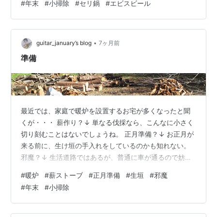
#
年末
#
小掃除
#
セリ鍋
#
エビスビール
から 大掃除も大してやりません。小掃除です。 夜は手軽
に せりなべで・・・ 鍋のお供はビールで。 えびすの和
奏は美味しいけれど ホワイトサン 好みでした。 このお
•
花は 美容院へ行く途中の道端に置かれています。 通るた
guitar_january’s blog
7ヶ月前
びに お花はちがっており いつも楽しませてもらってま
準備
す。 …
最近では、家庭で暖炉を設置するお宅が多くなったと聞
くが・・・ 薪作り？↓ 単なる伐採なら、こんなに小さく
切り刻むことはないでしょうね。 正月準備？↓ お正月が
来る前に、生け垣の手入れをしているのかも知れない。
邪魔？↓ 生活道路ではあるが、普通に車が通るので妨げ
になっていたか。我が家も年末の大掃除ならぬ、小掃除
#
暖炉
#
薪ストーブ
#
正月準備
#
生垣
#
邪魔
の準備でもしようか迷うなあ😥 群馬中央ギター学院のト
#
年末
#
小掃除
ップページへリンクします。 中央マンドリンクラブのペ
ージへリンクします。 フランク永井鉛筆画前橋展示室の
ページへリンクします。