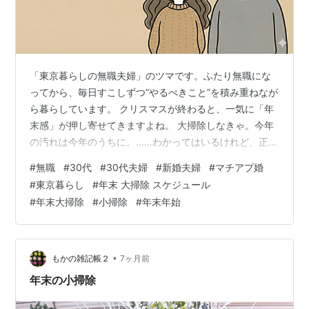
「東京暮らしの無職夫婦」のツマです。ふたり無職にな
ってから、毎日すこしずつ“やるべきこと”を積み重ねなが
ら暮らしています。 クリスマスが終わると、一気に「年
末感」が押し寄せてきますよね。 大掃除しなきゃ。今年
の汚れは今年のうちに。……わかってはいるけれど、正直
しんどい。 無職夫婦として家にいる時間が長い今でも、
#
無職
#
30代
#
30代夫婦
#
新婚夫婦
#
マチアプ婚
一日で家じゅうをピカピカにする気力はありません。無
#
東京暮らし
#
年末 大掃除 スケジュール
職に限らず、わたしツマは毎年「大掃除」ならぬ「小掃
#
年末大掃除
#
小掃除
#
年末年始
除」をすることにしています。今日はそんな無職夫婦流
の「小掃除」についてまとめてみたいと思います。 大掃
除をやめた理由 まず前提として、わたしは完璧な大掃除
を目指していません。毎日ちょっとず…
•
もかの雑記帳２
7ヶ月前
年末の小掃除