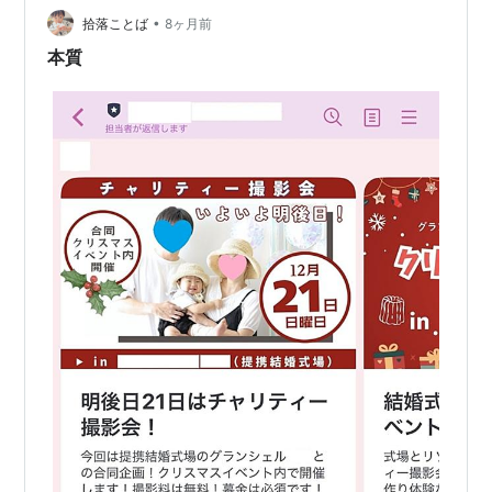
•
拾落ことば
8ヶ月前
本質