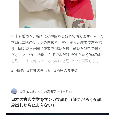
年末も近づき、徐々に小掃除をし始めております(´▽｀*)
本日は二階のサッシの窓拭き 「軽く絞った雑巾で窓を拭
き、固く絞った同じ雑巾で 拭いた後、乾いた雑巾で拭く
だけ」 という、洗剤いらずで水だけでOKというYouTube
を見て これでキレイになるの？と思いつつ 実践しました
ら キレイになりました！簡単！！(/・ω・)/ YouTubeを見
#
小掃除
#
竹林の落ち葉
#
両家の食事会
ながら 午前午後のお休みを利用し、小掃除進めていきま
す！ 道路に面した駐車場と奥の玄関までが 近所の竹林の
落ち葉の吹き溜まりになっており バケツ一杯になる枯れ
•
葉を掃除して おります←ほぼ毎週のように(;´Д｀) 毎年毎
古森（ふるもり）の図書室
8ヶ月前
年、この時期になると竹林伐採してくれない…
日本の古典文学をマンガで読む（師走だろうが読
み出したら止まらない）