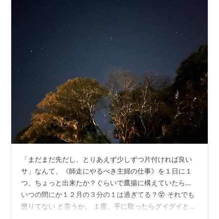
「まだまだ先だし、とりあえず少しずつ片付ければ良い
サ」なんて、《師走にやるべき主婦の仕事》を１日に１
つ、ちょっと出来たか？ぐらいで鷹揚に構えていたら…
いつの間にか１２月の３分の１は過ぎてる？😵 それでも
懲りてない と言うか。 １度、手に取ったらグイグイと引
き込まれて読んでいるのが…実はマンガだったりする。