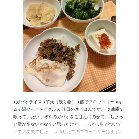
▪️ガパオライス ▪️芋天（残り物） ▪️茹でブロッコリー ▪️キ
ムチ温やっこ ▪️ピクルス 昨日の晩ごはんです。 冷凍庫で
眠っていたいつぞやのガパオをごはんにのせて。 ちょっ
と量が少ないかな？と思ったけど、しっかり味がついて
いて大丈夫でした。 収穫したてのブロッコリーはまず半
分茹でて。 どんなに確認しても茹でると必ず犠牲になっ