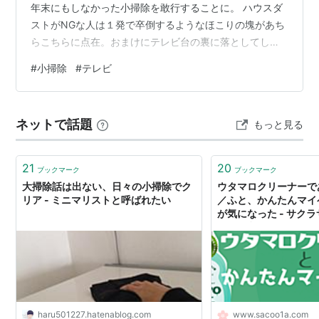
年末にもしなかった小掃除を敢行することに。 ハウスダ
ストがNGな人は１発で卒倒するようなほこりの塊があち
らこちらに点在。おまけにテレビ台の裏に落としてしま
った読み終わった文庫本や病院のカードなどなど出てく
#
小掃除
#
テレビ
る出てくる。 結局ゴミ袋２袋とテレビ台の周りの掃除機
かけ（フィルターが埃で満杯になり２回捨てました）で
小一時間の小掃除に。 普段からこまめに掃除しないとダ
ネットで話題
もっと見る
メだなーと痛感した日でした。 知人には新しいテレビを
頂けて感謝の限りです。 本日も最後までお読みいただき
ありがとうございました。 ランキング参…
21
20
ブックマーク
ブックマーク
大掃除話は出ない、日々の小掃除でク
ウタマロクリーナーで
リア - ミニマリストと呼ばれたい
／ふと、かんたんマイ
が気になった - サクラサ
Lifeに憧れて〜
haru501227.hatenablog.com
www.sacoo1a.com