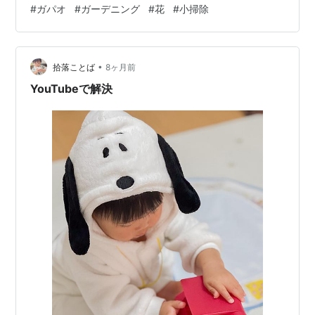
#
ガパオ
#
ガーデニング
#
花
#
小掃除
た芋虫が浮いてくるのが自家製野菜って感じです。 ブロ
ッコリーとカリフラワーは特にね。 ってことは、野菜室
にある残りの半分の方にも何かしらいるってことだな
•
ぁ・・・。 ピクルスに大根と人参、芋天のさつま芋も自
拾落ことば
8ヶ月前
家製。 へなちょこ菜園なりに頑張っております。 美味し
YouTubeで解決
くいただきま…