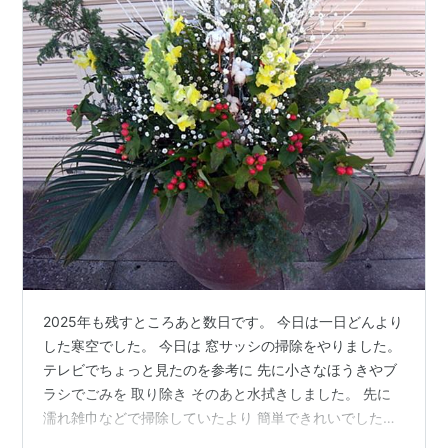
2025年も残すところあと数日です。 今日は一日どんより
した寒空でした。 今日は 窓サッシの掃除をやりました。
テレビでちょっと見たのを参考に 先に小さなほうきやブ
ラシでごみを 取り除き そのあと水拭きしました。 先に
濡れ雑巾などで掃除していたより 簡単できれいでした。
今頃気づくなんて ずいぶんのろまな話です。 この年です