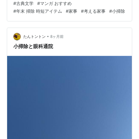
#
古典文学
#
マンガ おすすめ
（ホントは原作をキチンと読みこなせれば良いのだけ
#
年末 掃除 時短アイテム
#
家事
#
考える家事
#
小掃除
ど…もうそんな気力が無い😅💦） bookmeter.com ↑図書
館で借りれるのは単行本の方なのだけど、何しろハード
カバーの本は 大きくて重たい。 膝か机の上に置いて読む
のなら、それも良いのだけど… 疲れてくると寝転がって
•
たんトントン
8ヶ月前
本を持ち上げて読むワタ…
小掃除と眼科通院