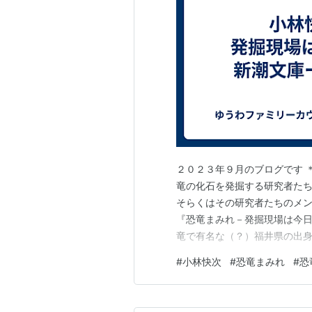
２０２３年９月のブログです 
竜の化石を発掘する研究者たち
そらくはその研究者たちのメ
『恐竜まみれ－発掘現場は今日
竜で有名な（？）福井県の出身
にはアンモナイトを抱いて寝た
#
小林快次
#
恐竜まみれ
#
恐
学で恐竜の発掘を研究し、イ
家でもある。 ２００５年に北