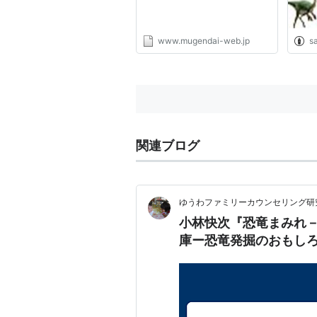
www.mugendai-web.jp
sa
関連ブログ
ゆうわファミリーカウンセリング研
小林快次『恐竜まみれ－
庫ー恐竜発掘のおもし