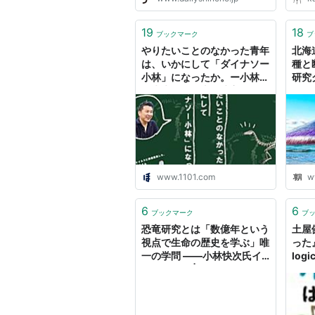
19
18
ブックマーク
ブ
やりたいことのなかった青年
北海
は、いかにして「ダイナソー
種と
小林」になったか。ー小林快
研究
次先生の「三十年坊主」のス
タル
スメー | ほぼ日
www.1101.com
w
6
6
ブックマーク
ブ
恐竜研究とは「数億年という
土屋
視点で生命の歴史を学ぶ」唯
った
一の学問 ――小林快次氏イ
logi
ンタビュー | Mugendai（無
限大）