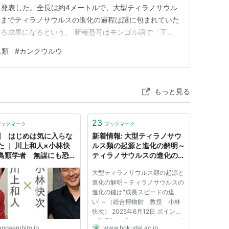
に発表した。全長は約4メートルで、大型ティラノサウル
れまでティラノサウルスの進化の過程は謎に包まれていた
る成果になるという。 新種恐竜はモンゴル語で「王子
クウルウ」と命名された。体重は500キロ未満で細身の
ス類
#
カンクウルウ
ラノサウルスの幼体と似た特徴を持っている。
もっと見る
23
ブックマーク
ブックマーク
回 はじめは気に入らな
新着情報: 大型ティラノサウ
た ｜ 川上和人×小林快
ルス類の起源と進化の解明～
鳥類学者 無謀にも恐竜
ティラノサウルスの進化の鍵
と語り合う」 （2018年
は"成長スピードの違い"～
大型ティラノサウルス類の起源と
１日・於神楽坂ラカグ）
（総合博物館 教授 小林快
進化の解明～ティラノサウルスの
上和人 , 小林快次 ｜ 対
次）
進化の鍵は"成長スピードの違
インタビュー ｜ 考える
い"～（総合博物館 教授 小林
 新潮社
快次） 2025年6月12日 ポイント
●新属新種「カンクウルウ」の研
angaeruhito.jp
www.hokudai.ac.jp