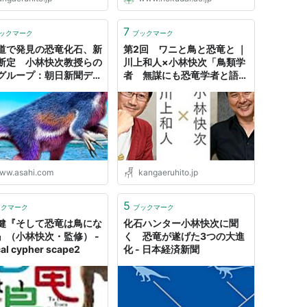
究による大型ティラノサウルス類
の進化過程の解明。 ●アジアと北
アメリカをまたぐ大陸間移動と進
7
ックマーク
ブックマーク
化のシナリオを再構築。 ●"成長
道で発見の恐竜化石、新
第2回 ワニと鳥と恐竜と ｜
の...
断定 小林快次教授らの
川上和人×小林快次「鳥類学
グループ：朝日新聞デジ
者 無謀にも恐竜学者と語り
合う」 （2018年８月１日・
於神楽坂ラカグ） ｜ 川上和
人 , 小林快次 ｜ 対談・イン
タビュー ｜ 考える人 ｜ 新潮
社
ww.asahi.com
kangaeruhito.jp
5
ックマーク
ブックマーク
健『そして恐竜は鳥にな
化石ハンター小林快次に聞
』（小林快次・監修） -
く 恐竜が遂げた3つの大進
cal cypher scape2
化 - 日本経済新聞