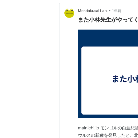
•
Mendokusai Lab.
1年前
また小林先生がやって
mainichi.jp モンゴル
ウルスの新種を発見したと、