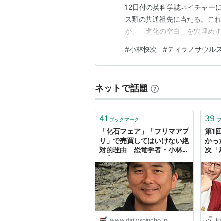
12日付の英科学誌ネイチャー
ス類の共通祖先に当たる。こ
が、「進化の空白」を穴埋めす
の竜」という意味を持つ「カン
#
小林快次
#
ティラノサウル
体つきをしているなど、ティ
ネットで話題
41
39
ブックマーク
「化石フェア」「フリマアプ
第1
リ」で売買してはいけない絶
かっ
対的理由 恐竜学者・小林快
次「
次 | デイリー新潮
学者
８月
｜ 川
談・
人 ｜
www.dailyshincho.jp
k