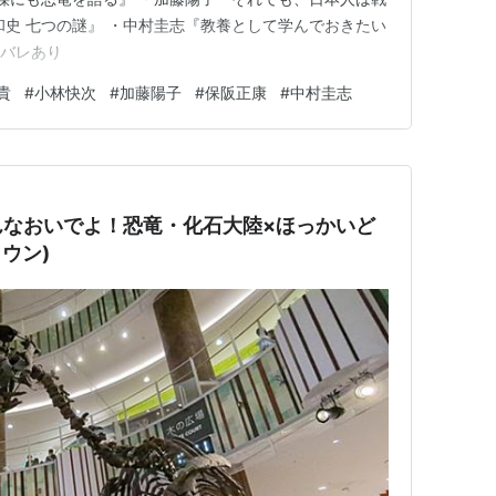
和史 七つの謎』 ・中村圭志『教養として学んでおきたい
タバレあり
貴
#
小林快次
#
加藤陽子
#
保阪正康
#
中村圭志
んなおいでよ！恐竜・化石大陸×ほっかいど
ウン)