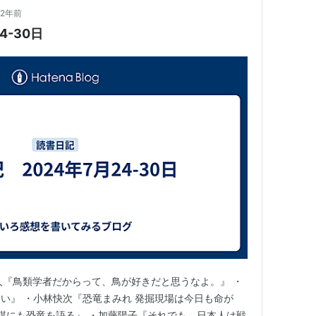
2年前
4-30日
川上和人『鳥類学者だからって、鳥が好きだと思うなよ。』 ・
い』 ・小林快次『恐竜まみれ 発掘現場は今日も命が
無謀にも恐竜を語る』 ・加藤陽子『それでも、日本人は戦