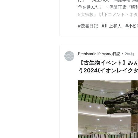
争を選んだ』 ・保阪正康『昭
5大宗教』 以下コメント・ネ
#
読書日記
#
川上和人
#
小松
•
Prehistoriclifemanの日記
2年前
【古生物イベント】み
う2024(イオンレイクタ