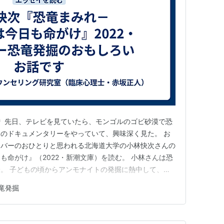
＊ 先日、テレビを見ていたら、モンゴルのゴビ砂漠で恐
のドキュメンタリーをやっていて、興味深く見た。 お
ンバーのおひとりと思われる北海道大学の小林快次さんの
も命がけ』（2022・新潮文庫）を読む。 小林さんは恐
。 子どもの頃からアンモナイトの発掘に熱中して、時
こともあるという（すごいですね！）。 アメリカの大
竜発掘
ギリスの学術雑誌『ネイチャー』に論文が載るほどの専門
海道大学の先生になり…