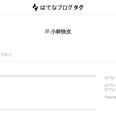
小林快次
連ブログ
はてな
はてな
はてな
Copyrig