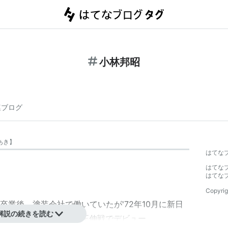
小林邦昭
連ブログ
あき
】
はてな
はてな
。
はてな
Copyrig
業後、塗装会社で働いていたが'72年10月に新日
解説の続きを読む
体育館におけるVS
栗栖正伸
戦でデビュー。