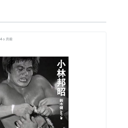
年にはアメリカに転戦、ロスでキッド・コビーのリング
を獲得。10月に凱旋帰国し、初代タイガーマスクと
注目を集めた。
籍し、全日本プロレス参戦。翌年6月にはNWAインタ
4ヶ月前
ニアヘビー級王座を獲得。翌年8月、第4代IWGPジ
、反選手会同盟（のちの平成維震軍）を結成。
て獣神サンダーライガーを相手に引退試合。
レックス