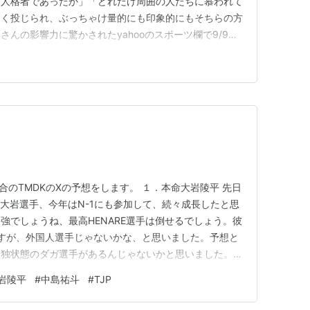
に人格者であったか」「どれだけ周囲の人たちに慕われて
とく投じられ、ぶっちゃけ量的にも印象的にもそちらの方
んの影響力に驚かされたyahooのスポーツ欄で9/9の
トップで2位が私のコメントした東スポWEBでの最期の
位は大谷選手の50.50の記事だったらしい東スポの記者
れないのは残念…
試合のTMDKのXの予想をします。 １．本命大岩陵平 先日
、大岩選手、今年はN-1にも参加して、続々成長したと思
強でしょうね、最高HENARE選手は倒せるでしょう。彼
ですが、外国人選手じゃないかな、と思いました。予想と
孤独状態のダガ選手があるんじゃないかと思いました。
いと思いますけど、中島選手は、今年の1月の大会にて海
岩陵平
#
中島祐斗
#
TJP
ァンタズモ選手との因縁もちょっとあるんじゃないか、と
K…