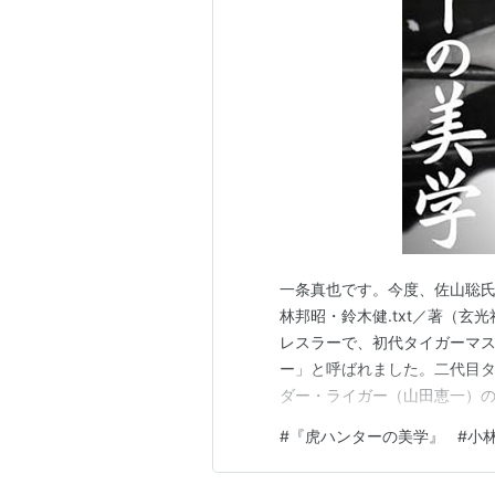
一条真也です。今度、佐山聡
林邦昭・鈴木健.txt／著（
レスラーで、初代タイガーマ
ー」と呼ばれました。二代目
ダー・ライガー（山田恵一）
没。鈴木健.txtは１９６６
#
『虎ハンターの美学』
#
小
年より２１年間「週刊プロレ
スモバイル編集長を務め、２０