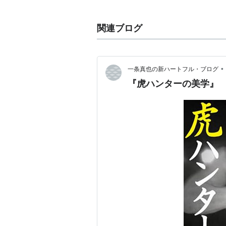
'80年6月、メキシコ遠征。'82
ネームで活躍し、アメリカス選手権
関連ブログ
抗争を展開。 虎ハンターと呼ばれ
'84年9月、ジャパンプロレスに移
ージュニア王座を獲得。
•
一条真也の新ハートフル・ブログ
'86年11月に
ヒロ斎藤
を破り世界ジュ
『虎ハンターの美学』
ュニア王座を獲得。ヘビー級転向後
2000年4月21日後楽園ホールに
現在は新日のフロント。
得意技は
フィッシャーマン
ズスープ
リスト::プロレスラー