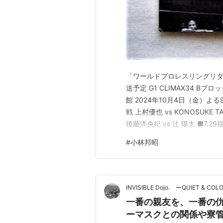
「ワールドプロレスリングリターンズ
送予定 G1 CLIMAX34 Bブ
館 2024年10月4日（金）よる9
戦 上村優也 vs KONOSUKE T
後藤洋央紀 vs 辻 陽太 ■7.29
ブ・キッド ■7.31山口 G1 CL
#
小林邦昭
INVISIBLE Dojo. ーQUIET & COL
一番の親友を、一番の
ーマスクとの関係や寮