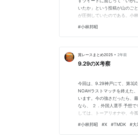
すツイートに混じって「いか
いたか」という投稿が山のご
が圧倒していたのである。小林さ
週は虎ハンタ―死亡が断トツの
#
小林邦昭
9日間が入ったようだ因みに3
の方も驚いていた数字が公開さ
•
賞レースまとめ2025
2年前
9.29のX考察
今回は、9.29神戸にて、第3
NOAHラストマッチを終えた
います。今の強さだったら、最
なら、 ２．外国人選手 予想
しては、トーアリオナや、今
３．大穴中島祐斗 これは、な
#
小林邦昭
#
X
#
TMDK
#
大
外遠征を表明した、エル・フ
思い、同じタッグチームのTMD