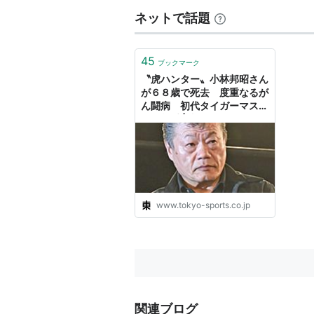
ネットで話題
45
ブックマーク
〝虎ハンター〟小林邦昭さん
が６８歳で死去 度重なるが
ん闘病 初代タイガーマスク
の好敵手 | 東スポWEB
www.tokyo-sports.co.jp
関連ブログ