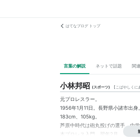
はてなブログ トップ
言葉の解説
ネットで話題
関
小林邦昭
(
スポーツ
)
【
こばやしくに
元プロレスラー。
1956年1月11日。長野県小諸市出身
183cm、105kg。
芦原中時代は砲丸投げの選手。中学卒
本プロレス入門。翌年2月、西条市