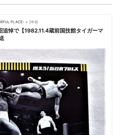
•
ORFUL PLACE-
2年前
追悼で【1982.11.4蔵前国技館タイガーマ
送