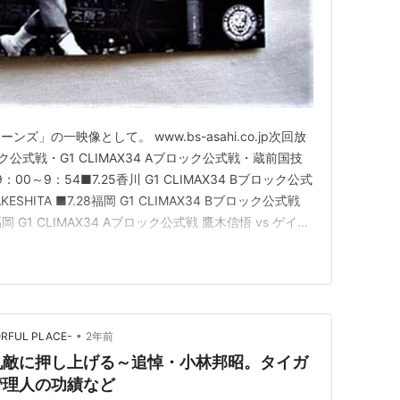
」の一映像として。 www.bs-asahi.co.jp次回放
ロック公式戦・G1 CLIMAX34 Aブロック公式戦・蔵前国技
：00～9：54■7.25香川 G1 CLIMAX34 Bブロック公式
AKESHITA ■7.28福岡 G1 CLIMAX34 Bブロック公式戦
福岡 G1 CLIMAX34 Aブロック公式戦 鷹木信悟 vs ゲイ
IMAX34 Bブロック公式戦 KON…
•
ORFUL PLACE-
2年前
仇敵に押し上げる～追悼・小林邦昭。タイガ
管理人の功績など