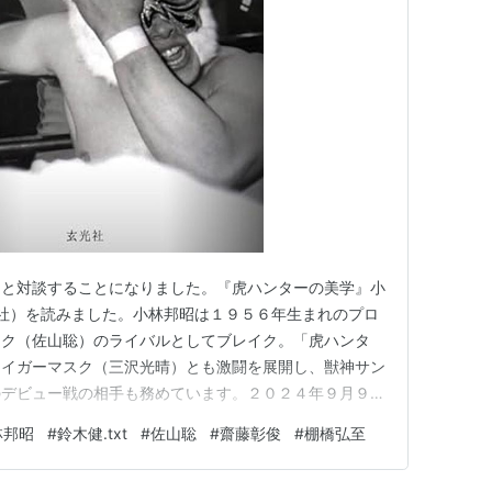
氏と対談することになりました。『虎ハンターの美学』小
玄光社）を読みました。小林邦昭は１９５６年生まれのプロ
スク（佐山聡）のライバルとしてブレイク。「虎ハンタ
タイガーマスク（三沢光晴）とも激闘を展開し、獣神サン
のデビュー戦の相手も務めています。２０２４年９月９日
年、福島県会津若松市生まれ、葛飾区西亀有出身。１９８８
林邦昭
#
鈴木健.txt
#
佐山聡
#
齋藤彰俊
#
棚橋弘至
ス」の編集記者から編集次長、２００１年より週刊プロレ
０９年よりフリーとな…