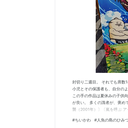
封切り二週目。 それでも席数1
小児とその保護者も、自分のよ
この手の作品は夏休みの子供
が良い。 多くの識者が、褒め
襲（2001年）〕〔嵐を呼ぶ 
押取り刀で駆け付け、笑って涙
#
ちいかわ
#
人魚の島のひみ
が高く、「考察」も相当数披