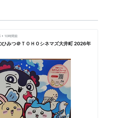
ヒロイン
ジ（雲母あいり）
未）
•
部
10時間前
）
のひみつ＠ＴＯＨＯシネマズ大井町 2026年
桃）
キ）
）
）
凛）
堂院真緒）