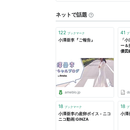
人の気持ちを動かす作品には興
ネットで話題
122
41
ブックマーク
ブ
小澤亜李『ご報告』
「小
ー＆
優図
チ
ameblo.jp
d
18
18
ブックマーク
ブ
小澤亜李の産卵ボイス ‐ ニコ
小澤
ニコ動画:GINZA