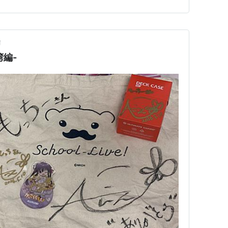
ソードを基に、魅力的な島のチラシ…
前
湾編-