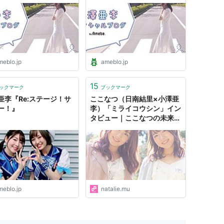
meblo.jp
ameblo.jp
15
ックマーク
ブックマーク
亜李『Re:ステージ！サ
ここなつ（日南結里×小澤亜
ー！』
李）「ミライコウシン」イン
タビュー｜ここなつの未来と
「ひなビタ♪」の未来を“コウ
シン”した一夜 - 音楽ナタリ
ー 特集・インタビュー
meblo.jp
natalie.mu