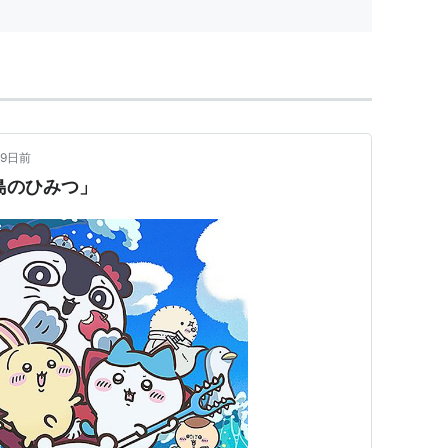
9日前
わ 人魚の島のひみつ」