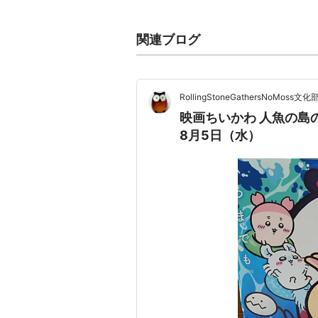
月刊少女野崎くん（佐倉千代）*
のうりん（アナウンサー）
関連ブログ
ロウきゅーぶ！SS（北野若葉）
ジュエルペット マジカルチェン
ローリング☆ガールズ（森友望
RollingStoneGathersNoMoss文化
ミカグラ学園組曲（藤白おとね
映画ちいかわ 人魚の島
えとたま（ウマたん）
8月5日（水）
がっこうぐらし！（恵飛須沢胡
Classroom☆Crisis（瀬良ミズ
アクエリオンロゴス（海凪花嵐
モンスター娘のいる日常（パピ
わかば*ガール（小橋若葉）
学戦都市アスタリスク（刀藤綺
ランス・アンド・マスクス（鬼
リスト::声優/あ行