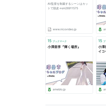
AV監督を制裁するシーンはカッ
トで脱皮→sm26911575
www.nicovideo.jp
a
15
15
ブックマーク
ブ
小澤亜李『輝く場所』
小澤
イコ
ameblo.jp
a