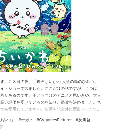
す。２８日の夜、「映画ちいかわ 人魚の島のひみつ」
レイトショーで観ました。ここだけの話ですが、じつは
企画があるのです。子ども向けのアニメと思いきや、大人
て高い評価を受けているのを知り、鑑賞を決めました。ち
いつも愛用していますが、映画も想定外に面白かったで
こう書かれています。「イラストレーターのナガノがＳ
ひみつ」
#
ナガノ
#
CygamesPictures
#
及川啓
アニメ化された「ちいかわ」シリーズの劇場版。「セイレ
李