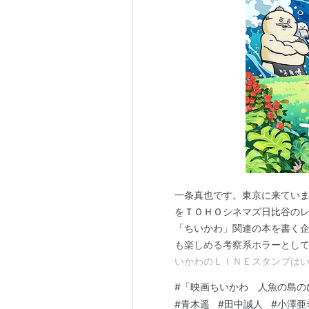
一条真也です。東京に来ていま
をＴＯＨＯシネマズ日比谷の
「ちいかわ」関連の本を書く
も楽しめる考察系ホラーとし
いかわのＬＩＮＥスタンプは
す！ ヤフーの「解説」には、
#
「映画ちいかわ 人魚の島の
ＮＳに投稿した漫画を原作に
#
青木遥
#
田中誠人
#
小澤亜