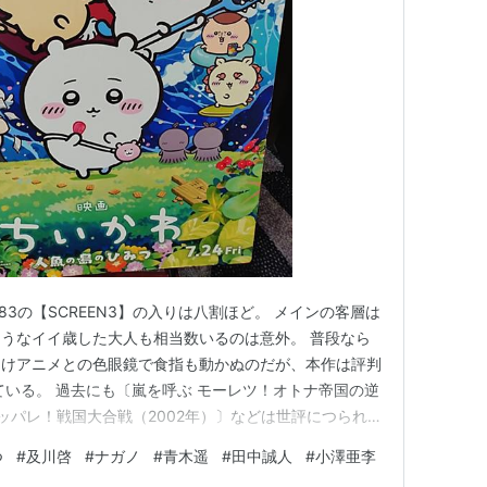
83の【SCREEN3】の入りは八割ほど。 メインの客層は
うなイイ歳した大人も相当数いるのは意外。 普段なら
向けアニメとの色眼鏡で食指も動かぬのだが、本作は評判
ている。 過去にも〔嵐を呼ぶ モーレツ！オトナ帝国の逆
アッパレ！戦国大合戦（2002年）〕などは世評につられ
して劇場をあとにした記憶がある。 本作も同様に世評
つ
#
及川啓
#
ナガノ
#
青木遥
#
田中誠人
#
小澤亜李
瀝されており、それらの内容には関心ないものの、多くの