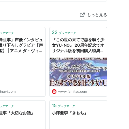
味惹か…
もっと見る
22
ックマーク
ブックマーク
澤亜李」声優インタビュ
『この世の果てで恋を唄う少
撮り下ろしグラビア【声
女YU-NO』 20周年記念でオ
鑑】 | アニメ ダ・ヴィン
リジナル版を初回購入特典
DLとして配信決定 ユーノ役
は小澤亜李さんに！【5pb.
祭り2016】 - ファミ通.com
dnavi.com
www.famitsu.com
15
ックマーク
ブックマーク
亜李『大切なお話』
小澤亜李『きもち』