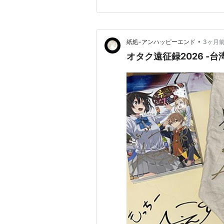
ーン編」と呼ばれる長編エピ
•
紙処-アンハッピーエンド
3ヶ月
オタク遠征録2026 -台