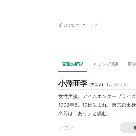
はてなブログ トップ
言葉の解説
ネットで話題
関
小澤亜李
(
アニメ
)
【
おざわあり
】
女性声優。アイムエンタープライズ
1992年8月10日生まれ、東京都出
名前は「あり」と読む。
アニメ