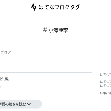
小澤亜李
連ブログ
はてな
所属。
はてな
身。
はてな
Copyrig
解説の続きを読む