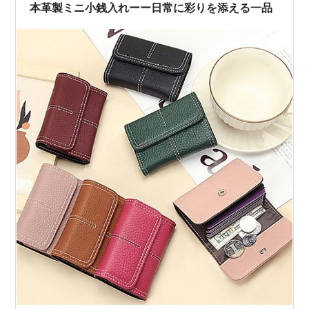
とめます。最後まで読むと、どこをどう見直せば整…
本革製ミニ小銭入れーー日常に彩りを添える一品