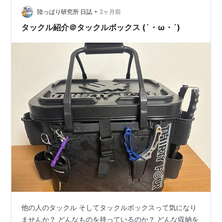
野外イベントにも取り入れやすそうです。 サイズは約横
•
陸っぱり研究所 日誌
2ヶ月前
195×高さ142×奥行…
タックル紹介＠タックルボックス (`・ω・´)
他の人のタックル そしてタックルボックスって気になり
ませんか？ どんなものを持っているのか？ どんな収納を