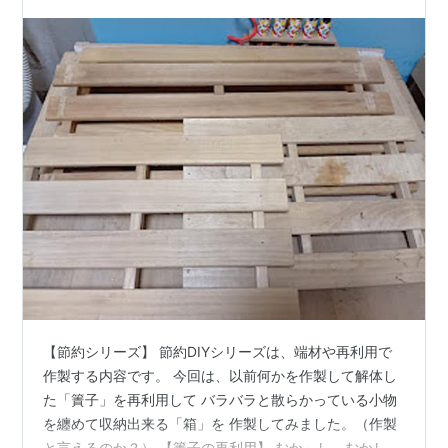
材も激減】 先日の「蓋」を作…
【節約シリーズ】 節約DIYシリーズは、端材や再利用で
作製する内容です。 今回は、以前何かを作製して解体し
た「簀子」を再利用して バラバラと散らかっている小物
を纏めて収納出来る「箱」を 作製してみました。（作製
と言えるのか？） 【簀子の再利用】 むか～し、むかし、