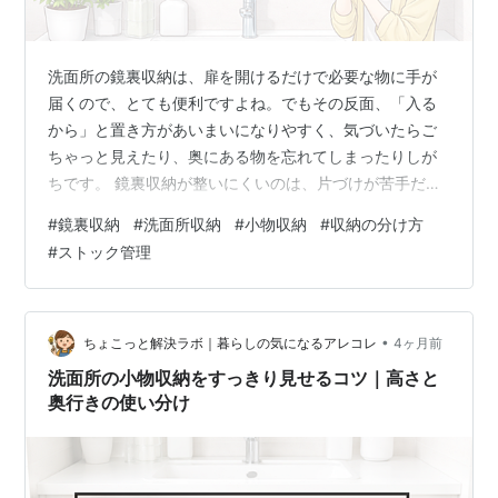
洗面所の鏡裏収納は、扉を開けるだけで必要な物に手が
届くので、とても便利ですよね。でもその反面、「入る
から」と置き方があいまいになりやすく、気づいたらご
ちゃっと見えたり、奥にある物を忘れてしまったりしが
ちです。 鏡裏収納が整いにくいのは、片づけが苦手だか
らではありません。多くの場合、“手前と奥の役割”が決ま
#
鏡裏収納
#
洗面所収納
#
小物収納
#
収納の分け方
っていないために、毎日の出し入れで少しずつ崩れてい
#
ストック管理
くんですね。 この記事では、鏡裏収納をラクに整えるた
めに、「手前＝毎日使う」「奥＝ストック」の考え方を
軸にして、分け方・置き方・整える手順・崩れたときの
見直し方まで順番にまとめます。今日からすぐ試せる形
•
ちょこっと解決ラボ｜暮らしの気になるアレコレ
4ヶ月前
にしているので、鏡裏が使いづらいと感じる方…
洗面所の小物収納をすっきり見せるコツ｜高さと
奥行きの使い分け