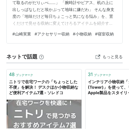
て取るのがだりぃべ……」 「腕時計やピアス、机の上に
出しっぱなしだと埃かぶって地味に嫌だわ」 そんな身支
度の「地味だけど毎日ちょこっと気になる悩み」を、置
くだけで見せる収納に変えてけろるアイテムを紹介する
べ！それが、山崎実業(Yamazaki)のtowerシリーズ「ア
#
山崎実業
#
アクセサリー収納
#
小物収納
#
寝室収納
クセサリー3段トレー」だわ！ これの何が凄いかって、3
段のトレーに高さがあるすけ、ピアスやリングみたいな
細かい物から腕時計やスマホみたいな大きめの物まで、
ネットで話題
もっと見る
種類別に見せながら収納できるんだべ！一度これを知っ
たら、もう引き出しの中で絡まるアクセサリーには戻れ
ねえ神アイテムだわ。 今回は…
48
31
ブックマーク
ブックマーク
ニトリで在宅ワークの「ちょっとした
インテリア小物収納「
不便」を解決！ デスクほか小物収納な
(Tower)」を使って
ど便利アイテム7選 - ソレドコ
Apple製品をスタイ
てみた - macholog.c