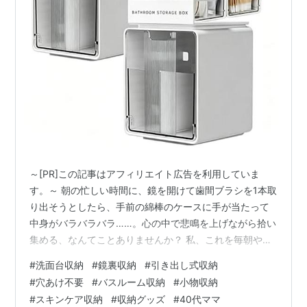
～[PR]この記事はアフィリエイト広告を利用していま
す。～ 朝の忙しい時間に、鏡を開けて歯間ブラシを1本取
り出そうとしたら、手前の綿棒のケースに手が当たって
中身がバラバラバラ……。心の中で悲鳴を上げながら拾い
集める、なんてことありませんか？ 私、これを毎朝やっ
ていまして。いい加減どうにかしたいと思って、本気で
#
洗面台収納
#
鏡裏収納
#
引き出し式収納
調べてみました。 鏡裏収納って、意外と使いにくくない
#
穴あけ不要
#
バスルーム収納
#
小物収納
ですか 洗面台の鏡裏のスペース、一見すると便利そうな
#
スキンケア収納
#
収納グッズ
#
40代ママ
んですよね。 でも実際は、こまごましたものを積み上げ