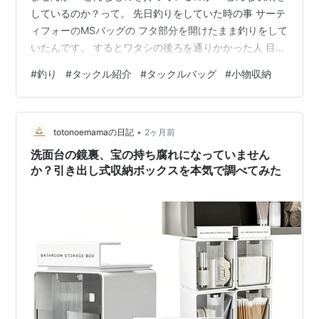
しているのか？って。 先日釣りをしていた時の事 サーテ
ィフォーのMSバッグの フタ部分を開けたまま釣りをして
いたんです。 するとワタシの後ろを通りかかった人 目線
は完全にタックルボックスの中でした(;^ω^) やっぱ他人
#
釣り
#
タックル紹介
#
タックルバッグ
#
小物収納
のものって何か気になりますよね。 ってなことで、今回
はワタシのタックルバッグの中 簡単にですけど紹介をさ
せていただきます。 先ずはバッグ本体 こちらはサーティ
•
フォーのMSバッグというものになります。 ロッドホルダ
totonoemamaの日記
2ヶ月前
ーが4つ側面についていて 非常に便利なんですよねー。
洗面台の鏡裏、宝の持ち腐れになっていません
で、フタ…
か？引き出し式収納ボックスを本気で調べてみた