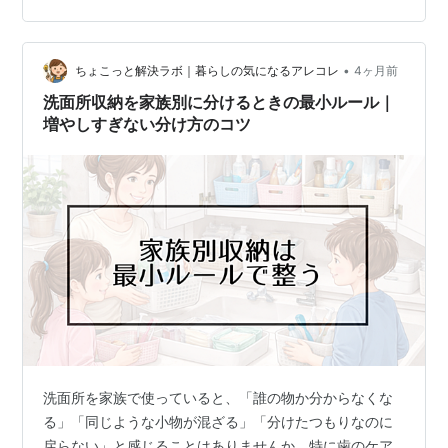
ると下のものが取り出せなくなって、結局上のものをご
っそりどかすという謎のルーティンが毎朝発生していま
した。 我が家の場合、家族それぞれ…
•
ちょこっと解決ラボ｜暮らしの気になるアレコレ
4ヶ月前
洗面所収納を家族別に分けるときの最小ルール｜
増やしすぎない分け方のコツ
洗面所を家族で使っていると、「誰の物か分からなくな
る」「同じような小物が混ざる」「分けたつもりなのに
戻らない」と感じることはありませんか。特に歯のケア