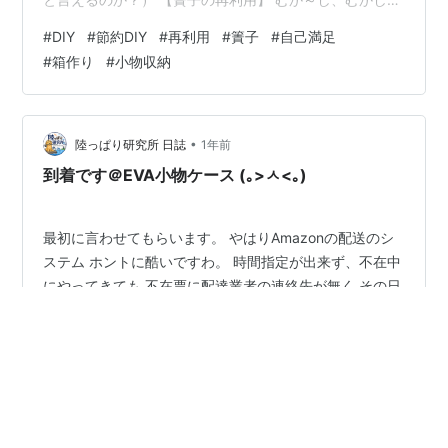
何かを作製した時、何を作ったかは 記憶に御座いませ
#
DIY
#
節約DIY
#
再利用
#
簀子
#
自己満足
ん。貧乏性なのでずっと解体した簀子を 保管していまし
#
箱作り
#
小物収納
た。これが使えそうだと思い引っ張り出すと 在庫の一部
の４枚を引っ張り出すと 端が片方無い 反対側はある ２
枚とも片側は無い これを見ても何を作ったか思い出せま
せん。 大型も２枚再利用です 再利用なので汚れやビス穴
•
陸っぱり研究所 日誌
1年前
もあります こんな簀子…
到着です＠EVA小物ケース (｡>ㅅ<｡)
最初に言わせてもらいます。 やはりAmazonの配送のシ
ステム ホントに酷いですわ。 時間指定が出来ず、不在中
にやってきても 不在票に配達業者の連絡先が無く その日
の再配達…出来ねーし(ꐦ ´͈ ᗨ `͈ ) 他の通販サイトでは ネッ
トでも同日の再配達の依頼が出来るのに Amazonのサイ
トをみると再配達は早くて翌日。 時間選択があるも
#
釣り
#
小物収納
#
小物ケース
#
ツリノ
#
整理
8:00-12:00 あとは8:00-22:00の2パターン(ｰ̀дｰ́) なんじ
ゃ、この大雑把な時間設定。。。 やっぱAmazon ポスト
に入る荷物以外使えねーな。 再認識しました。 あとは配