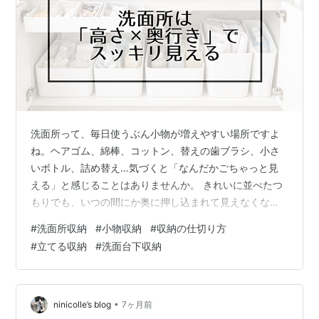
洗面所って、毎日使うぶん小物が増えやすい場所ですよ
ね。ヘアゴム、綿棒、コットン、替えの歯ブラシ、小さ
いボトル、詰め替え…気づくと「なんだかごちゃっと見
える」と感じることはありませんか。 きれいに並べたつ
もりでも、いつの間にか奥に押し込まれて見えなくなっ
たり、手前に積み重なって取りにくくなったりするのが
#
洗面所収納
#
小物収納
#
収納の仕切り方
洗面所あるあるです。 これ、片づけが苦手だからという
#
立てる収納
#
洗面台下収納
より、高さと奥行きの使い分けが合っていないだけのこ
とが多いんですね。 この記事では、洗面所の小物収納を
すっきり見せるために、「高さ」「奥行き」「置き場
所」の考え方と、今日すぐできる手順をわかりやすくま
•
ninicolle’s blog
7ヶ月前