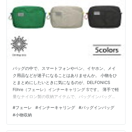
バッグの中で、スマートフォンやペン、イヤホン、メイ
ク用品などが迷子になることはありませんか。 小物をひ
とまとめにしたいときに気になるのが、DELFONICS
Föhre（フェーレ）インナーキャリング Sです。 薄手で軽
量なナイロン製の収納アイテムで、バッグインバッグと
して使えるほか、別売りのショルダーストラップを取り
#
フェーレ
#
インナーキャリング
#
バッグインバッグ
付ければコンパクトなサコッシュとしても使えます。 特
#
小物収納
徴と魅力 本体には、アウトドア用品にも使われるリップ
ストップ生地が採用されています。 薄手ながら耐久性を
意識した素材で、撥水性があるため、日常のお出かけや