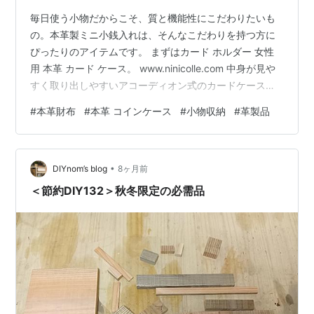
毎日使う小物だからこそ、質と機能性にこだわりたいも
の。本革製ミニ小銭入れは、そんなこだわりを持つ方に
ぴったりのアイテムです。 まずはカード ホルダー 女性
用 本革 カード ケース。 www.ninicolle.com 中身が見や
すく取り出しやすいアコーディオン式のカードケースで
す。牛革の風合いがすっきりしていて、手触りが繊細で
#
本革財布
#
本革 コインケース
#
小物収納
#
革製品
す。複数のカードスロットが配置されており、カードや
IDなどの収納に十分使えます。手のひらサイズで管理し
やすく携帯にも便利☆カード・コイン・お札まで収納OK
•
のミニ財布としてもGOOD！ そしては本 革 コイン ケー
DIYnom’s blog
8ヶ月前
ス 小銭入れ レザー 小銭 入れ カード も 入る。 www…
＜節約DIY132＞秋冬限定の必需品