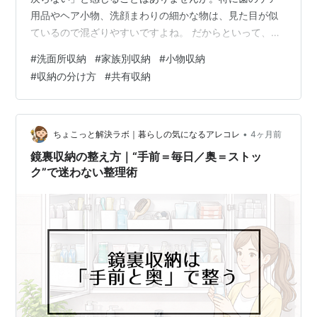
用品やヘア小物、洗顔まわりの細かな物は、見た目が似
ているので混ざりやすいですよね。 だからといって、家
族ごとに全部を細かく分けすぎると、今度はケースや仕
#
洗面所収納
#
家族別収納
#
小物収納
切りが増えすぎて管理しにくくなることがあります。 洗
#
収納の分け方
#
共有収納
面所収納で大切なのは、“家族別に分けること”そのものよ
り、どこまで分けるかを決めることなんですね。 この記
事では、洗面所収納を家族別に分けるときに、増やしす
ぎず続けやすい最小ルールを具体的にまとめます。 どこ
•
ちょこっと解決ラボ｜暮らしの気になるアレコレ
4ヶ月前
を共有にして、どこを個別に分けるとラク…
鏡裏収納の整え方｜“手前＝毎日／奥＝ストッ
ク”で迷わない整理術