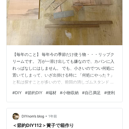
【毎年のこと】 毎年今の季節だけ使う物・・・リップク
リームです。 万が一溶け出しても嫌なので、カバンに入
れっぱなしにはしません。 でも、小さいのでつい何処に
置いてしまって、いざ出掛ける時に 「何処にやった？」
と私は探すことが多いので、前回の消しゴムスタンド も
そうですが、「住所」ではありませんが、定位置（常駐
#
DIY
#
節約DIY
#
端材
#
小物収納
#
自己満足
#
便利
場所）を 設定しておくことにしています。今回は冬季限
定のリップクリームの スタンドを作製して春までは定位
置で保管します。 何年経っても無くならない １本は新品
•
ですが、５年以上前に頂いた物です。 使う期間と回数が
DIYnom’s blog
1年前
少ないので１本でも使い切るのに何年掛かるのか？ 【端
＜節約DIY112＞簀子で箱作り