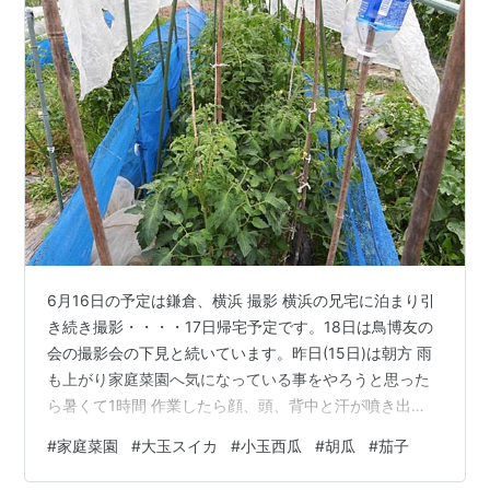
6月16日の予定は鎌倉、横浜 撮影 横浜の兄宅に泊まり引
き続き撮影・・・・17日帰宅予定です。18日は鳥博友の
会の撮影会の下見と続いています。昨日(15日)は朝方 雨
も上がり家庭菜園へ気になっている事をやろうと思った
ら暑くて1時間 作業したら顔、頭、背中と汗が噴き出
て・・・1時間半やって帰ってきました。帰って温度を見
#
家庭菜園
#
大玉スイカ
#
小玉西瓜
#
胡瓜
#
茄子
たら34℃と異常な高さでした。これからは朝 早く畑作業
しなければと思っています。6月15日は家庭菜園の畑仕事