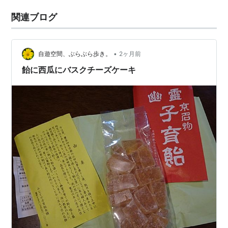
関連ブログ
•
自遊空間、ぶらぶら歩き。
2ヶ月前
飴に西瓜にバスクチーズケーキ