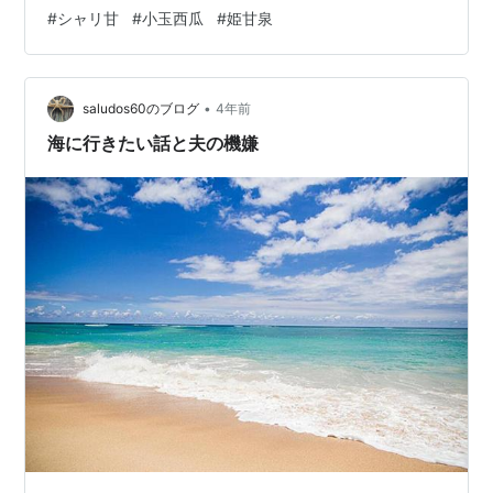
#
シャリ甘
#
小玉西瓜
#
姫甘泉
•
saludos60のブログ
4年前
海に行きたい話と夫の機嫌