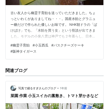
古い友人から幽霊子育飴を送っていただきました。ちょ
っといわくがありましてね・・・。国産水飴とグラニュ
ー糖だけで作られた優しいお味です。 NHK朝ドラの「ば
けばけ」でも、「水飴を買う女」という怪談が出てきま
した。モデルの小泉八雲は神戸でも２年暮らし、日本に
帰化した地なんですが、ドラマではスルーされてしまっ
#
幽霊子育飴
#
小玉西瓜
#
バスクチーズケーキ
てました。 スイカ大好き夫婦ですが、今年も丸ごとスイ
#
阪神タイガース
カは小玉で済みそうです。大玉をガシガシ食べてたころ
があったなんて、自分でも信じられません。 デンマーク
チーズケーキでおなじみの観音屋がさんちかにも出店し
関連ブログ
たので、昨日英語クラスのあと、お仲間と行ってきまし
た。いただいたのはバスクチーズケーキとアイ…
•
写真で綴るすぎさんのブログ
1年前
菜園 作業 小玉スイカの藁敷き、トマト芽かきなど