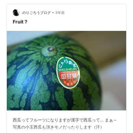
した後、御茶ノ水へ用事出かけて一日が終わりました。
•
大玉トマト一本仕立て 脇芽かきと紐で固定 大玉トマト12
のりごろうブログ
3年前
本 大きくなっています。一本に現在約8個点いていま
Fruit？
す。 小玉スイカの…
西瓜ってフルーツになりますが漢字で西瓜って... まぁ～
写真の小玉西瓜も頂きモノだったりします（汗）