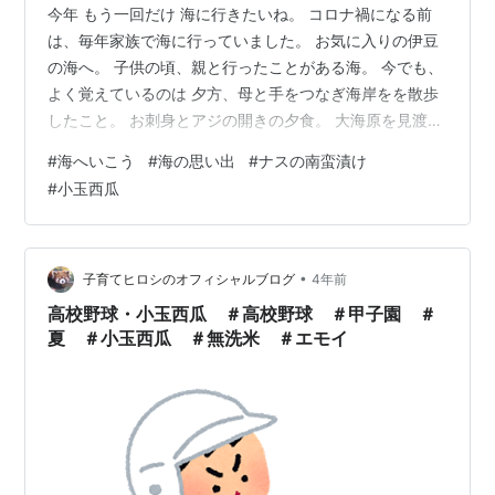
今年 もう一回だけ 海に行きたいね。 コロナ禍になる前
は、毎年家族で海に行っていました。 お気に入りの伊豆
の海へ。 子供の頃、親と行ったことがある海。 今でも、
よく覚えているのは 夕方、母と手をつなぎ海岸をを散歩
したこと。 お刺身とアジの開きの夕食。 大海原を見渡せ
る大きな窓。 見えなくなる船を見て、地球って丸いんだ
#
海へいこう
#
海の思い出
#
ナスの南蛮漬け
なって。 民宿の名前は、みよ畑。 半世紀も前の話です。
#
小玉西瓜
なんとなく懐かしい。 ブラジルに居たころは、夏は毎週
海へ。 海がこんなに好きになるなんて。 別に泳ぐために
行くわけではないのです。 恐がりの私は浅瀬で波がない
所が好きですから。 一日中、日に焼けながら本を読んで
•
子育てヒロシのオフィシャルブログ
4年前
た。 最近、老人…
高校野球・小玉西瓜 ＃高校野球 ＃甲子園 ＃
夏 ＃小玉西瓜 ＃無洗米 ＃エモイ