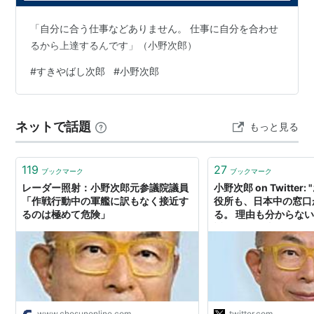
「自分に合う仕事などありません。 仕事に自分を合わせ
るから上達するんです」（小野次郎）
#
すきやばし次郎
#
小野次郎
ネットで話題
もっと見る
119
27
ブックマーク
ブックマーク
レーダー照射：小野次郎元参議院議員
小野次郎 on Twitte
「作戦行動中の軍艦に訳もなく接近す
役所も、日本中の窓口
るのは極めて危険」
る。 理由も分からな
返す。 同じ事を何べ
い。 馴染みの相手も覚
目に入らず声にも応え
外国人労働者やロボッ
させた方がずっとマシ
www.chosunonline.com
twitter.com