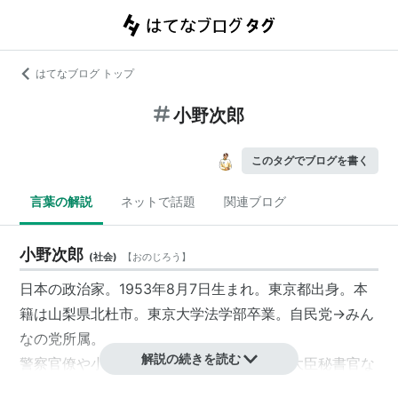
はてなブログ トップ
小野次郎
このタグでブログを書く
言葉の解説
ネットで話題
関連ブログ
小野次郎
(
社会
)
【
おのじろう
】
日本の
政治家
。1953年8月7日生まれ。東京都出身。本
籍は山梨県北杜市。東京大学法学部卒業。自民党→
みん
なの党
所属。
解説の続きを読む
警察官僚や小泉純一郎内閣時代の内閣総理大臣秘書官な
どを経て2005年の衆議院議員総選挙に出馬して比例南