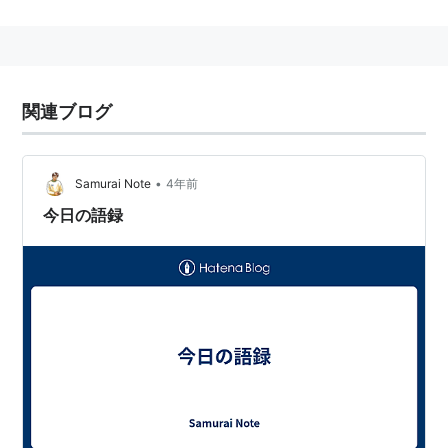
関東ブロックで当選を果たした。
2009年の衆院選で落選。みんなの党へ移籍した2010年
夏の参院選では比例区から出馬し、当選。
関連ブログ
小野次郎
(
スポーツ
)
【
おのじろう
】
JRA騎手
•
Samurai Note
4年前
主な勝ち鞍はアイオーユーのカブトヤマ記念、ディープ
今日の語録
サマーのクリスタルCなど。
乗り鞍こそそんなに多くはないが、人気より上の着順に
来ることも多い。
関東圏でのダート戦では要注目。