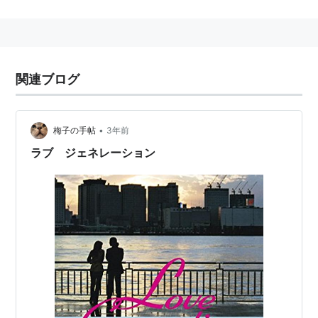
特命係長・只野仁
アットホーム・ダッド
踊る大捜査線
番外編湾岸署婦警物語 初夏の交通安全
スペシャル
関連ブログ
傷だらけのラブソング
恋は戦い!
•
梅子の手帖
3年前
サトラレ
ラブ ジェネレーション
ルーキー!
花村大介
結婚できない男
ラブジェネレーション
7人の女弁護士
結婚できない男
（2006年、関西テレビ）
オトコの子育て
（2007年、テレビ朝日）
ロト6で3億2千万円当てた男
（2008年、テレビ朝