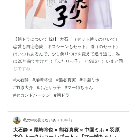
【朝ドラについて (2)】 大石「（セット縛りのせいで）
恋愛も自宅恋愛。キスシーンもセット。道（のセット）
はいつもあるんで、少し飾りつけを変えて違う道に。私
は20年前ですけど（『ふたりっ子』〈1996〉）いまと同
じですね。
#
大石静
#
尾崎将也
#
熊谷真実
#
中園ミホ
#
羽原大介
#
ふたりっ子
#
マー姉ちゃん
#
セカンドバージン
#
朝ドラ
•
私の中の見えない炎
10年前
大石静 × 尾崎将也 × 熊谷真実 × 中園ミホ × 羽原
大介 トークショー レポート・『マー姉ちゃん』