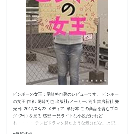
ビンボーの女王：尾崎将也著のレビューです。 ビンボー
の女王 作者: 尾崎将也 出版社/メーカー: 河出書房新社 発
売日: 2017/08/22 メディア: 単行本 この商品を含むブロ
グ (2件) を見る 感想 一見ライトな小説だけれど
も・・・・ テレビドラマを見たような気分だな....と思っ
たら、著者は数々のドラマを生んだ脚本家だったのです
#
尾崎将也