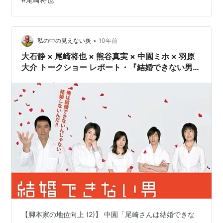
ね。あまり文章を読んでいるとは感じさせない読み易さ
と映像が浮かぶ描き方とドタバタ感から、すぐにでもド
ラマになりそうな雰囲気です。 テレビのＡＤの仕事で身
•
も心もボロボロになりながら働いていた。家賃の節約に
私の中の見えない炎
10年前
もなるということで知人の家でルームシェアをしていた
大石静 × 尾崎将也 × 熊谷真実 × 中園ミホ × 羽原
が、仕…
大介 トークショー レポート・『結婚できない男』
『梅ちゃん先生』『ちゃんぽん食べたか』（4）
【脚本家の地位向上 (2)】 中園「尾崎さんは結婚できな