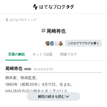
はてなブログ トップ
尾崎将也
このタグでブログを書く
言葉の解説
ネットで話題
関連ブログ
尾崎将也
(
映画
)
【
おざきまさや
】
脚本家
。
映画監督
。
1960年（昭和35年）4月17日、生まれ。
MMJ制作作品の脚本を多く手がける。
解説の続きを読む
脚本