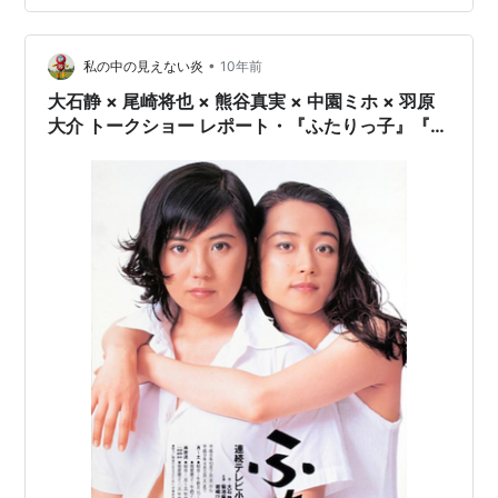
•
私の中の見えない炎
10年前
大石静 × 尾崎将也 × 熊谷真実 × 中園ミホ × 羽原
大介 トークショー レポート・『ふたりっ子』『梅
ちゃん先生』『セカンドバージン』（2）