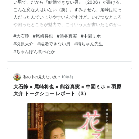
い男で、だから『結婚できない男』（2006）が書ける。
こんな変な人はいない（笑）。すみません、尾崎は助っ
人だったんでいじりやすいんですけど。いびつなところ
や困ったところが魅力で、こういう人が書いたものがぐ
っときちゃう。身を削って人生賭けて書いてますね」
#
大石静
#
尾崎将也
#
熊谷真実
#
中園ミホ
#
羽原大介
#
結婚できない男
#
梅ちゃん先生
#
ちゃんぽん食べたか
•
私の中の見えない炎
10年前
大石静 × 尾崎将也 × 熊谷真実 × 中園ミホ × 羽原
大介 トークショー レポート（3）