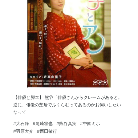
【俳優と脚本】 熊谷「俳優さんからクレームがあると。
逆に、俳優の芝居でふくらむってあるのかお伺いしたい
なって」
#
大石静
#
尾崎将也
#
熊谷真実
#
中園ミホ
#
羽原大介
#
西田敏行