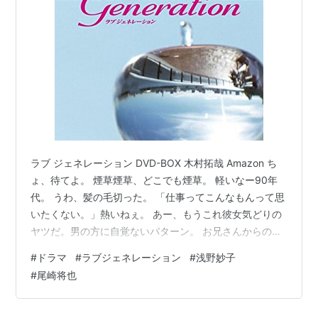
日）
白い春
（2009年、関西テレビ）
おひとりさま
(2009年、MMJ・TBS)
梅ちゃん先生
(2012年、NHK総合)
吉原裏同心
（2014年）
監督
ランデブー！
（2010年）
ラブ ジェネレーション DVD-BOX 木村拓哉 Amazon ち
世界は今日から君のもの
（2016年）
ょ、待てよ。 煙草煙草、どこでも煙草。 軽いなー90年
代。 うわ、髪の毛切った。 「仕事ってこんなもんって思
いたくない。」熱いねぇ。 あー、もうこれ彼女気どりの
ヤツだ。男の方に自覚ないパターン。 お兄さんからの
FAXがもはや果たし状。 別れ際にサヨナラ書くのー、ソ
#
ドラマ
#
ラブジェネレーション
#
浅野妙子
レで？ソコに？ 猫だまし。 クリスマスツリーの値段聞い
#
尾崎将也
た顔。 公園で思い出を一斗缶で燃やす女。「何やってる
んだ。」警察のような婚約者。 いきなり敬語になる2
人。 90年代の恋愛は軽くてみんな肉食。告白も恥も外聞