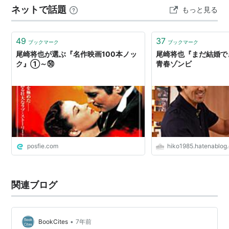
ネットで話題
もっと見る
もなんのその。 でもプロポーズは素敵だったなぁ。 あ、
冷蔵庫…
49
37
ブックマーク
ブックマーク
尾崎将也が選ぶ『名作映画100本ノッ
尾崎将也『まだ結婚でき
ク』①～㊿
青春ゾンビ
posfie.com
hiko1985.hatenablog
関連ブログ
•
BookCites
7年前