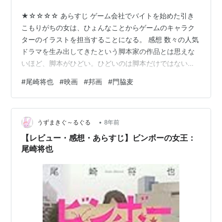
★☆☆☆☆ あらすじ ゲーム会社でバイトを始めた引き
こもりがちの女は、ひょんなことからゲームのキャラク
ターのイラストを担当することになる。 感想 数々の人気
ドラマを生み出してきたという脚本家の作品とは思えな
いほど、脚本がひどい。ひどいのは脚本だけではない
が。 引きこもりがちな若い女が社会に出て成長していく
#
尾崎将也
#
映画
#
邦画
#
門脇麦
物語。引きこもりがちの主人公を最初から父親が心配
し、サポートしようとするのは分かるのだが、三浦貴大
演じるバイト先の社員やその元彼女も当然のようにサポ
•
ートしようとする理由が良く分からない。 社員の男は別
うずまきぐ～るぐる
8年前
に主人公に気があるわけでもなく、仕事を頼んだのに途
【レビュー・感想・あらすじ】ビンボーの女王：
中で投げ出され、多大な迷惑をかけられたにもか…
尾崎将也