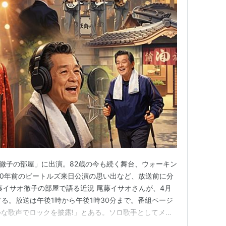
「徹子の部屋」に出演。82歳の今も続く舞台、ウォーキン
60年前のビートルズ来日公演の思い出など、放送前に分
藤イサオ徹子の部屋で語る近況 尾藤イサオさんが、4月
する。放送は午後1時から午後1時30分まで。番組ページ
ルな歌声でロックを披露!」とある。ソロ歌手としてメジ
。今回は、82歳の今も続く舞台の話に加え、ウォーキン