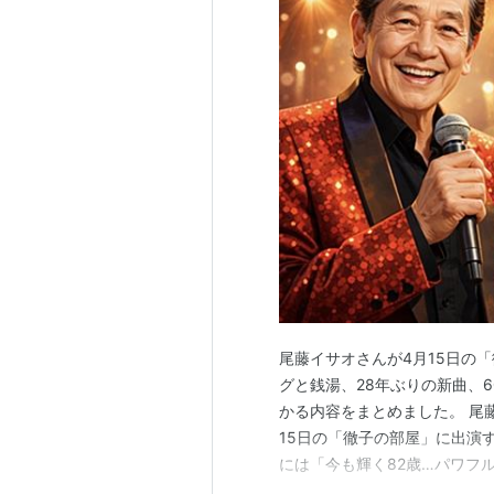
尾藤イサオさんが4月15日の
グと銭湯、28年ぶりの新曲、
かる内容をまとめました。 尾
15日の「徹子の部屋」に出演
には「今も輝く82歳…パワフ
ャーデビューして今年で62年