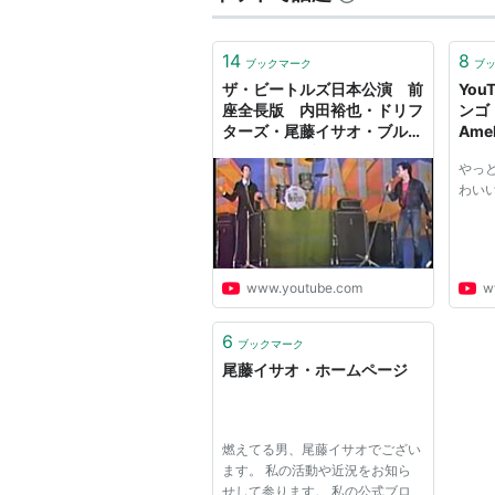
1998年、第19回ヨコハマ映画
14
8
ブックマーク
ブ
ザ・ビートルズ日本公演 前
You
座全長版 内田裕也・ドリフ
ン
ターズ・尾藤イサオ・ブルー
Am
コメッツ・ブルージーンズ
やっ
他（BEATLES live in
わいい
Japan）
www.youtube.com
w
6
ブックマーク
尾藤イサオ・ホームページ
燃えてる男、尾藤イサオでござい
ます。 私の活動や近況をお知ら
せして参ります。 私の公式ブロ