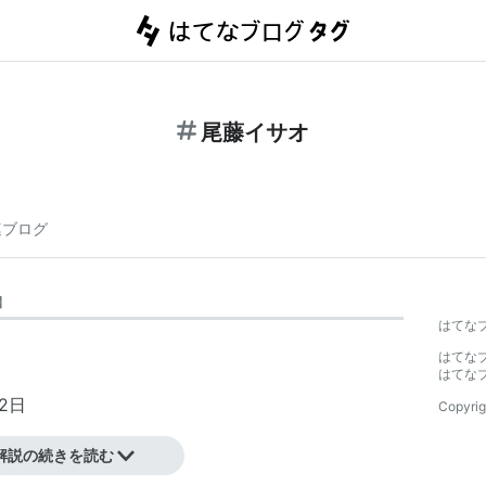
尾藤イサオ
連ブログ
】
はてな
はてな
はてな
2日
Copyrig
解説の続きを読む