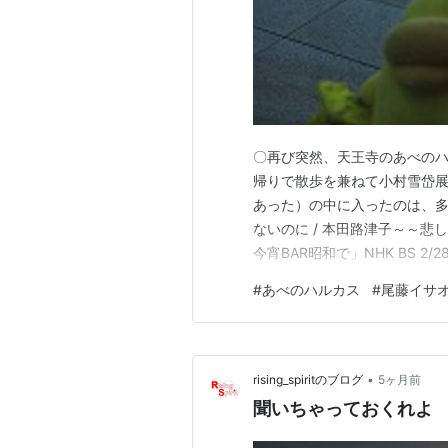
〇再び突然、天王寺のあべのハ
帰りで散歩を兼ねて小村雪岱
あった）の中に入ったのは、多
ないのに / 本田路津子～～悲
今宵BAR昭和で」NHK BS 2
帝国劇場のMASKで初めて生
#
あべのハルカス
#
尾藤イサ
サオさん登場。そして小さい
のような高い声が出て歌え…
•
rising_spiritのブログ
5ヶ月前
聞いちゃっておくれよ