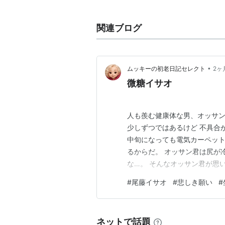
長女は歌手・女優の
尾藤桃子
。
関連ブログ
1953年、9歳で曲芸師
鏡小鉄
の
1962年、歌手デビュー。第2
賞。
•
ムッキーの初老日記セレクト
2ヶ
1965年に「
悲しき願い
」、197
微糖イサオ
ト。
人も羨む健康体な男、オッサン
あしたの
少しずつではあるけど 不具合
アーティス
中旬になっても電気カーペット
深水龍作
るからだ。 オッサン君は尻が
出版社/メ
な…。 そんなオッサン君が思
発売日:
20
メディア:
詳しい友達）が 『白い砂糖な
#
尾藤イサオ
#
悲しき願い
#
クリック
:
な。 坐骨も白砂糖のせいもあ
この商品を
だよな。 ･･やめようかな。よ
1980年、菊田一夫演劇賞・演技
ネットで話題