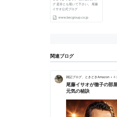
グ 是非とも覗いて下さい。 尾藤
イサオ公式ブログ
www.becgroup.co.jp
関連ブログ
•
雑記ブログ、ときどきAmazon
4
尾藤イサオが徹子の部屋
元気の秘訣