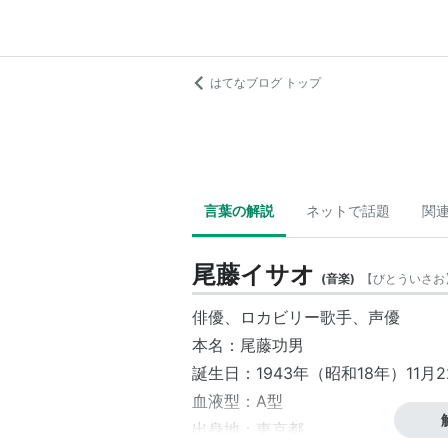
はてなブログ トップ
言葉の解説
ネットで話題
関
尾藤イサオ
(
音楽
)
【
びとういさお
俳優、ロカビリー歌手、声優
本名：尾藤功男
誕生日：1943年（昭和18年）11月2
血液型：A型
出身地：東京都