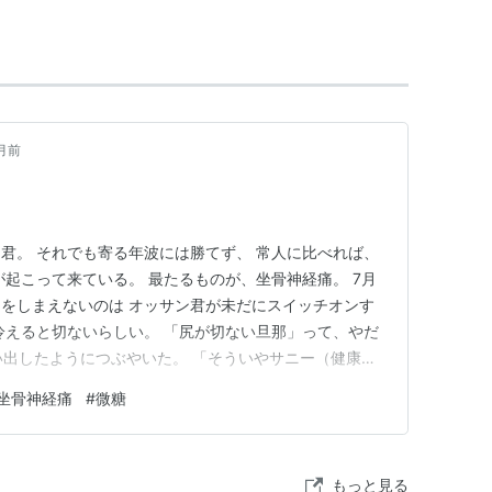
内弟子となる。
0回記念日劇ウエスタンカーニバル・プレスリー賞受
月前
0年には「
あしたのジョー
」（アニメソング）がヒッ
君。 それでも寄る年波には勝てず、 常人に比べれば、
ジョー オリジナルサウンドトラック 本命盤
が起こって来ている。 最たるものが、坐骨神経痛。 7月
ト:
TVサントラ,尾藤イサオ,小池朝雄,ヒデ夕木,清水保男,
をしまえないのは オッサン君が未だにスイッチオンす
冷えると切ないらしい。 「尻が切ない旦那」って、やだ
ーカー:
キングレコード
い出したようにつぶやいた。 「そういやサニー（健康に
03/08/27
CD
んか食ってると ロクなことにならない』 って言ってたよ
坐骨神経痛
#
微糖
 17回
るのかもなぁ。 缶コーヒーは白砂糖飲んでるようなもん
含むブログ (17件) を見る
し！やめ…
賞受賞。
もっと見る