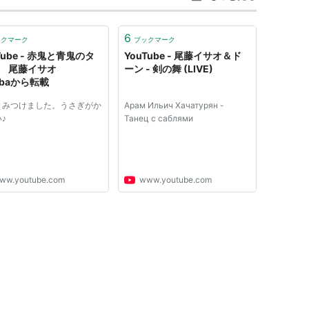
祭・助演男優賞受賞。
6
ックマーク
ブックマーク
Tube - 赤鬼と青鬼のタ
YouTube - 尾藤イサオ＆ド
ゴ 尾藤イサオ
ーン - 剣の舞 (LIVE)
ebaから転載
とみつけました。うさぎがか
Арам Ильич Хачатурян -
♪
Танец с саблями
ww.youtube.com
www.youtube.com