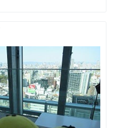
ルズ来日公演の思い出まで並ぶ。今年は28年ぶりの新
たという。…
前