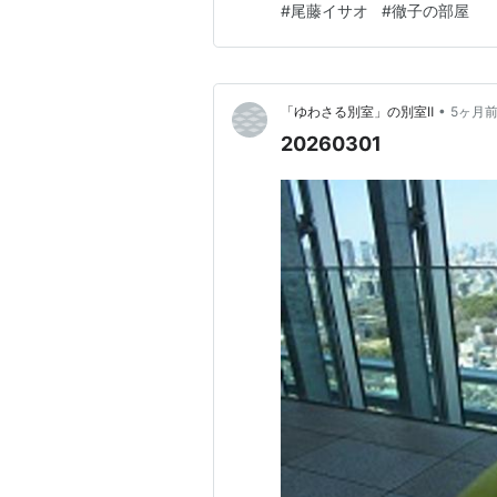
#
尾藤イサオ
#
徹子の部屋
グと銭湯、新曲の録音、ビート
曲のレコーディングにも挑戦し
•
「ゆわさる別室」の別室Ⅱ
5ヶ月
20260301