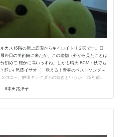
ルカス16階の屋上庭園からキイロイトリ２羽です。日
展最終日の美術館に来たが、この建物（外から見たことは
分初めて 確かに高いっすね。しかも晴天 BGM：秋でも
しき願い/ 尾藤イサオ（「歌える！青春のベストソング～
/28 22:00～）解体キングダムの続きというか、25年前に
で見て圧倒された、今もあまり変わっていない？？尾藤イ
オ
#
本田路津子
頃、「藍より青く」の本田さんの「耳をすましてごらん」