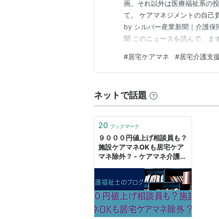
画。それ以外は医療福祉系の投
て。 ケアマネジメントの自己負
by シルバー産業新聞｜介護
聞 このニュースを読んで、ま
療院）や特定施設の基本サー
#
居宅ケアマネ
#
居宅介護支
と。 あまり考えたことがあり
のは不公平だなと思いつつも、
ネットで話題
20
ブックマーク
９０００円値上げ相談員も？
施設ケアマネOKも居宅ケア
マネ除外？ - ケアマネ介護福
祉士のブログ