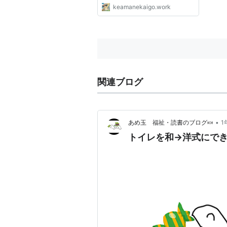
keamanekaigo.work
関連ブログ
•
あめ玉 福祉・読書のブログ🍬
1
トイレを和→洋式にでき