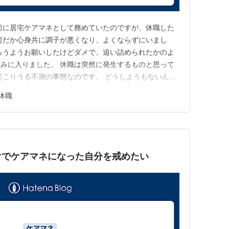
前に居宅ケアマネとして務めていたのですが、休職した
何だか心身共に調子が悪くなり、よくならずにいまし
らうようお願いしたけどダメで、追い詰められたかのよ
みに入りました。 休職は突然に発生するものと思って
起こりうる不測の事態なのです。 どうしようもないんで
がない。 とはいうものの、当時の職場には申し訳ない頃
休職
ですけどね。 今はその職場を去って数年立ちましたが、
という話を聞くたびに思…
けでケアマネになった自分を戒めたい