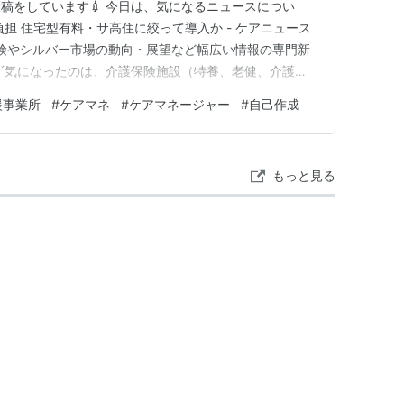
稿をしています💉 今日は、気になるニュースについ
担 住宅型有料・サ高住に絞って導入か - ケアニュース
保険やシルバー市場の動向・展望など幅広い情報の専門新
ず気になったのは、介護保険施設（特養、老健、介護医
ビス費には、ケアプラン作成代も含まれているというこ
援事業所
#
ケアマネ
#
ケアマネージャー
#
自己作成
ませんでした。住宅型有料やサ高住だけ自己負担にする
施設サービスでは徴収さ…
もっと見る