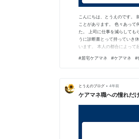
こんにちは、とうえのです。 
ことがあります。 色々あって
た。 上司に仕事を減らしても
うに診断書とって持っていき休
います。 本人の都合によって
すよね。 しょうがないしょう
#
居宅ケアマネ
#
ケアマネ
#
をしたと思っています。 今更
色々な場所で休職した人がいる
•
とうえのブログ
4年前
ケアマネ職への憧れだ