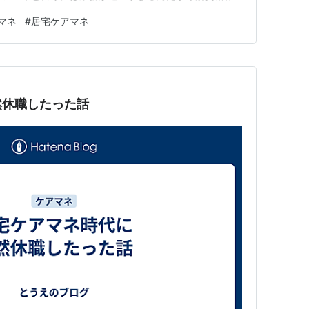
ケアマネ介護福祉士的に副業も回り始めた ココからはブ
マネ
#
居宅ケアマネ
ジャー不足が深刻だ。いまや全国的に顕在化しており、介
る。【結城康博】 …
然休職したった話