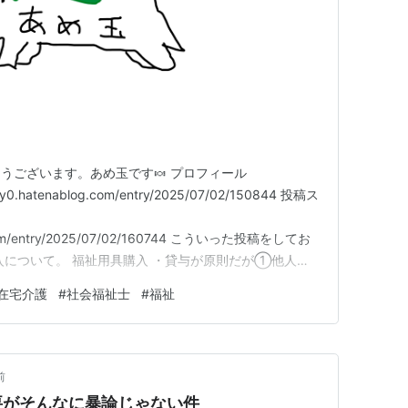
うございます。あめ玉です🍬 プロフィール
dy0.hatenablog.com/entry/2025/07/02/150844 投稿ス
g.com/entry/2025/07/02/160744 こういった投稿をしてお
入について。 福祉用具購入 ・貸与が原則だが①他人が
に心理的抵抗感が伴うもの ②使用により、もとの形
在宅介護
#
社会福祉士
#
福祉
きないもの は購入が可能 ・支給され…
前
要がそんなに暴論じゃない件