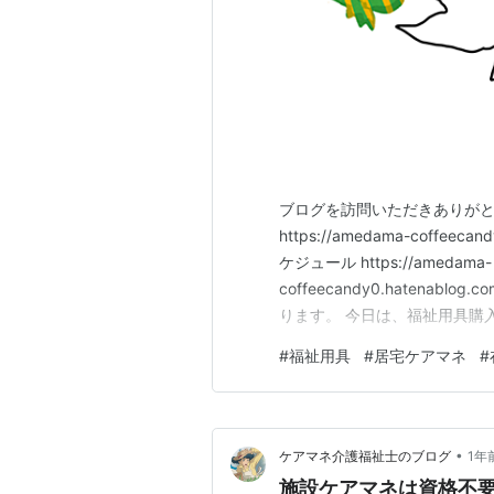
ブログを訪問いただきありがと
https://amedama-coffeecan
ケジュール https://amedama-
coffeecandy0.hatenablo
ります。 今日は、福祉用具購
使用したものを再利用すること
#
福祉用具
#
居宅ケアマネ
#
態・品質が変化し、再度利用で
•
ケアマネ介護福祉士のブログ
1年
施設ケアマネは資格不