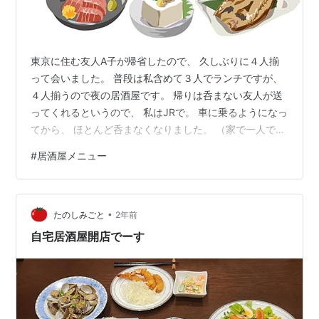
東京に住む友人A子が帰省したので、 久しぶりに４人揃
って会いました。 普段は私含めて３人でランチですが、
４人揃うので夜の居酒屋です。 帰りは呑まない友人が送
ってくれるというので、 私はJRで。 車に乗るようになっ
てから、 ほとんど呑まなくなりました。 （家で一人で呑
むことも無いので） 昨日は寒かったので、 熱燗を頼みま
#
居酒屋メニュー
した。 料理は、 各自好きな物を１品づつ入れて、 あと
は適当に追加して分け合います。 唐揚げ フライドポテト
アボガドと生ハムのサラダ あげだし豆腐が無かったので
•
ナスと餅のあげだし 山芋鉄板 焼き鳥 お好み焼き 色んな
たのしみごと
2年前
種類を少しづつ味わえるのが楽しい。 最初注文した熱燗
自宅居酒屋開店でーす
が、 全…