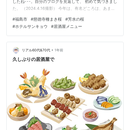
したね･･･。自分のブログを見返して、 初めて気づきまし
た。 （2024.4.16撮影） 今年は、有名どころは、あまり
見てこなかったのですが、私がまだ訪れたことの ない桜
#
福島市
#
慈徳寺種まき桜
#
芳水の桜
を観に行くことにしました。 宮城県の船岡城址公園を訪
#
ホテルサンキョウ
#
居酒屋メニュー
れた後、福島市の「ホテルサンキョウ」に宿をとった の
で、福島市周辺で、まだ訪れていない桜を観に行ってみ
ました。（4.17撮影） 先ずは、「慈徳寺」の桜を観に行
きました。 慈徳寺は、福島市佐原地区にある古刹で、境
•
リアル60代&70代
1年前
内には樹齢450…
久しぶりの居酒屋で