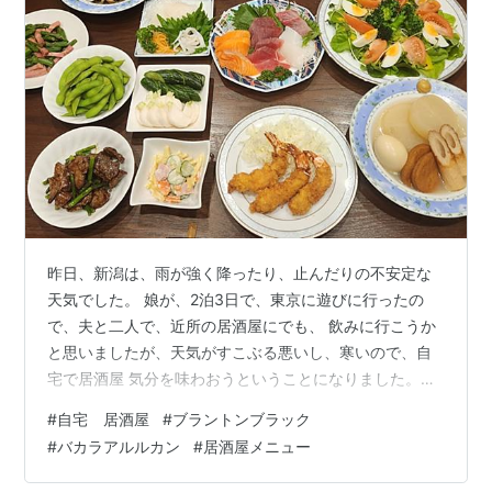
昨日、新潟は、雨が強く降ったり、止んだりの不安定な
天気でした。 娘が、2泊3日で、東京に遊びに行ったの
で、夫と二人で、近所の居酒屋にでも、 飲みに行こうか
と思いましたが、天気がすこぶる悪いし、寒いので、自
宅で居酒屋 気分を味わおうということになりました。
「何が食べたい？」と夫に聞くと、居酒屋なら、おで
#
自宅 居酒屋
#
ブラントンブラック
ん、刺身、あさりの酒蒸し、 エビフライ、アスパラベー
#
バカラアルルカン
#
居酒屋メニュー
コン、マカロニサラダ、香の物と、出るわ出るわ･･･。 ま
あ、いつも居酒屋に行くと頼むメニューなのですが