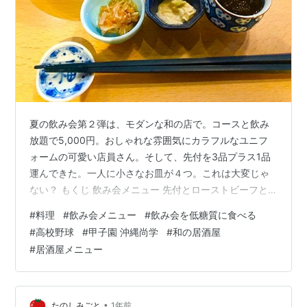
夏の飲み会第２弾は、モダンな和の店で。コースと飲み
放題で5,000円。おしゃれな雰囲気にカラフルなユニフ
ォームの可愛い店員さん。そして、先付を3品プラス1品
運んできた。一人に小さなお皿が４つ。これは大変じゃ
ない？ もくじ 飲み会メニュー 先付とローストビーフと
生ビール 先付け３種 ローストビーフ そば麺のサラダと
#
料理
#
飲み会メニュー
#
飲み会を低糖質に食べる
お刺身 そばサラダ お刺身 カキフライ エビとホタテとシ
#
高校野球
#
甲子園 沖縄尚学
#
和の居酒屋
イタケ串焼き とり天 ひとこと 夏の甲子園 決勝戦 飲み会
#
居酒屋メニュー
メニュー 先付とローストビーフと生ビール 先付け３種
〇湯葉・モズク・梅水晶 まずは生ビール。いい泡だ。家
では糖質オフを徹底しているので、もう甘くて旨くて、
ごくごくゴクゴク…
•
たのしみごと
1年前