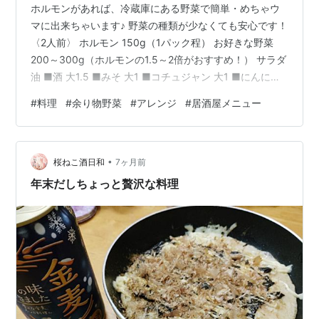
ホルモンがあれば、冷蔵庫にある野菜で簡単・めちゃウ
マに出来ちゃいます♪ 野菜の種類が少なくても安心です！
〈2人前〉 ホルモン 150g（1パック程） お好きな野菜
200～300g（ホルモンの1.5～2倍がおすすめ！） サラダ
油 ■酒 大1.5 ■みそ 大1 ■コチュジャン 大1 ■にんにく
すりおろし 1片 ■砂糖 小1 ■ごま油 小1 ■煎りごま 適量
#
料理
#
余り物野菜
#
アレンジ
#
居酒屋メニュー
ホルモンは下茹でして臭みを取った後、一口大に切って
おく ■の材料を混ぜ、タレを作っておく お好きな野菜を
食べやすい大きさにそれぞれ切る。 フライパンに油を温
•
め、火の通りにくい野菜から順に炒める。野菜は先に炒
桜ねこ酒日和
7ヶ月前
めて、取り出しておく。※ニラやもや…
年末だしちょっと贅沢な料理