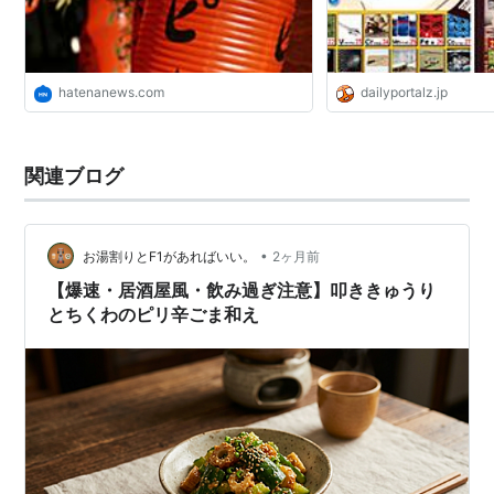
hatenanews.com
dailyportalz.jp
関連ブログ
•
お湯割りとF1があればいい。
2ヶ月前
【爆速・居酒屋風・飲み過ぎ注意】叩ききゅうり
とちくわのピリ辛ごま和え