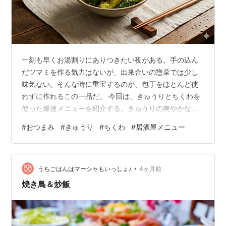
一刻も早くお湯割りにありつきたい夜がある。手の込ん
だツマミを作る気力はないが、出来合いの惣菜では少し
味気ない。そんな時に重宝するのが、包丁をほとんど使
わずに作れるこの一品だ。 今回は、きゅうりとちくわを
使った爆速メニューを紹介する。きゅうりの爽やかな歯
ごたえとちくわの旨味、そこにピリ辛のタレが絡み合
#
おつまみ
#
きゅうり
#
ちくわ
#
居酒屋メニュー
い、焼酎のお湯割りが恐ろしいスピードで消えていく。
•
うちごはんはマーシャもいっしょ♪
4ヶ月前
焼き鳥＆炒飯