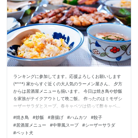
ランキングに参加してます。応援よろしくお願いします
(*^^*) 家からすぐ近くの大人気のラーメン屋さん、 夕方
からは居酒屋メニューも揃います。 今日は焼き鳥や炒飯
を家族がテイクアウトして晩ご飯。 作ったのはミモザシ
ーザーサラダとスープ。春キャベツは切って酢キャベツ
に。 楽ちん晩ご飯、おいしくいただきました＾＾ ねぎ
#
焼き鳥
#
炒飯
#
唐揚げ
#
ハムカツ
#
餃子
ま、もも、皮、ぼんじり、せせり、豚バラ、ハツなど買
#
居酒屋メニュー
#
中華風スープ
#
シーザーサラダ
ってました＾＾ 春キャベツもたっぷり切って酢キャベツ
#
ペット犬
に。 分厚いハムカツもおいしかったです♪ 唐揚げや餃子