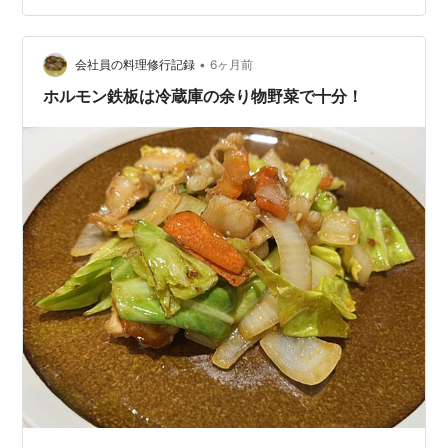
も少し。 焼き豚とネギの炒飯はパラパラと絶品！ ミモザ
シーザーサラダとスープは作りました＾＾ シーザーサラ
ダドレッシング（２人分…
•
会社員の料理修行記録
6ヶ月前
ホルモン鉄板は冷蔵庫の余り物野菜で十分！