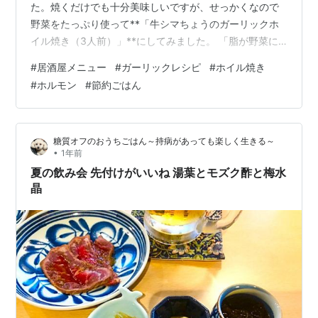
た。焼くだけでも十分美味しいですが、せっかくなので
野菜をたっぷり使って**「牛シマちょうのガーリックホ
イル焼き（3人前）」**にしてみました。 「脂が野菜に
絡んだ、牛シマちょうのガーリックホイル焼き完成」 ホ
#
居酒屋メニュー
#
ガーリックレシピ
#
ホイル焼き
イルで包んで蒸し焼きにすることで、✅ 脂が野菜にしみ
#
ホルモン
#
節約ごはん
込む✅ 焼きすぎず、やわらか✅ 後片付けもラク と、いい
こと尽くしです。 📝 材料（3人前） 「味付き牛シマちょ
うと、エリンギ・マイタケ・ピーマン・にんじん・玉ね
糖質オフのおうちごはん～持病があっても楽しく生きる～
ぎ。野菜多めで脂を受け止める構成」 （※下ごしらえし
•
1年前
やすい順で） 味付き…
夏の飲み会 先付けがいいね 湯葉とモズク酢と梅水
晶