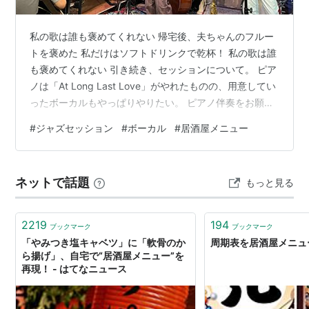
私の歌は誰も褒めてくれない 帰宅後、夫ちゃんのフルー
トを褒めた 私だけはソフトドリンクで乾杯！ 私の歌は誰
も褒めてくれない 引き続き、セッションについて。 ピア
ノは「At Long Last Love」がやれたものの、用意してい
ったボーカルもやっぱりやりたい。 ピアノ伴奏をお願い
したM子さんも練習してきたみたいだし。 しかしこの
#
ジャズセッション
#
ボーカル
#
居酒屋メニュー
日、参加者が多いのと、それぞれの参加者がそれぞれ2コ
ーラスぐらいはアドリブソロをとるので、あまり自分の
番は廻ってこなさそう。 曲は「いそしぎ」と「All the
ネットで話題
もっと見る
things you are」の2曲を用意していたが、1曲にしぼった
ほうがいいのでは？ そこでM子さんに、 …
2219
194
ブックマーク
ブックマーク
「やみつき塩キャベツ」に「軟骨のか
周期表を居酒屋メニュ
ら揚げ」、自宅で“居酒屋メニュー”を
再現！ - はてなニュース