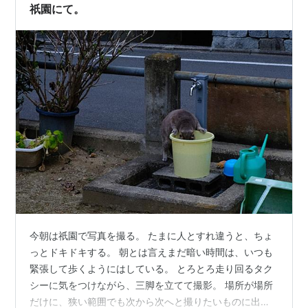
が光って、街灯の色が滲む（にじむ）時間の撮影は、あ
祇園にて。
るようで案…
今朝は祇園で写真を撮る。 たまに人とすれ違うと、ちょ
っとドキドキする。 朝とは言えまだ暗い時間は、いつも
緊張して歩くようにはしている。 とろとろ走り回るタク
シーに気をつけながら、三脚を立てて撮影。 場所が場所
だけに、狭い範囲でも次から次へと撮りたいものに出会