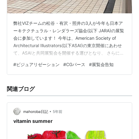
弊社VIZチームの松谷・有沢・照井の3人が今年も日本ア
ーキテクチュラル・レンダラーズ協会(以下 JARA)の展覧
会に参加しています！ 今年は、American Society of
Architectural Illustrators(以下ASAI)の東京開催にあわせ
て、ASAIと共同展覧会を開催する運びとなり、 さらに、
ASAIの審査員を務める早稲田大学・田中教授のご縁によ
#
ビジュアリゼーション
#
CGパース
#
展覧会告知
り早稲田大学内のギャラリーでの開催が実現しました。
階段を下りたところが入り口です ASAIは毎年
Architecture in Perspective（以下AIP）という建築イラ
関連ブログ
ストレーションの大会を開催しています。 会…
•
mahoroba日記
5年前
vitamin summer