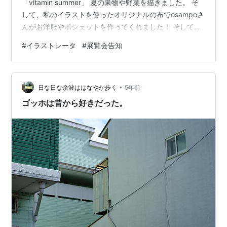
「vitamin summer」 夏の果物や野菜を描きました。 そ
して、私のイラストを使ったオリジナルの布でosampoさ
んがお洋服やポシェットを作ってくれました！ そして私
も、Tシャツやエコバック、靴下などに絵を描いていま
#
イラストレータ
#
展覧会告知
す。 緊急事態宣言中の開催ですが、、 お近くに来られる
機会がありましたら、のぞいていただけたらうれしいで
す！
•
：：：：：：：：：：：：：：：：：：：：：：：：：
日な日な余波ははなやか歩く
5年前
：：：：：：：： osampo +いざわ直子 ふたり展 場所：
ゴッホは昔から好きだった。
ARTHOUSE 大阪市西区北堀江1-…