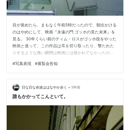
目が覚めたら、まもなく午前5時だったので、朝出かける
のはやめにして、映画『永遠の門 ゴッホの見た未来』を
見る。 30年くらい前のティム・ロスがゴッホ役をやった
映画と違って、この作品は耳を切り取ったり、撃たれた
りするような痛い瞬間は映画には描かれてなかったので
ホッとしたが（この作品では自殺ではなく他殺的な感じ
#
写真表現
#
展覧会告知
で描かれていた）、子供に石を投げられたり、女に罵ら
れたり、つらい場面がまあまああった。 死後の評価を考
えると、他人の評価とは一体なんなのか、考えてしま
•
う。 で、まあ、そんなものかと考えが落ち着く。 別にゴ
日な日な余波ははなやか歩く
5年前
ッホだけが正しかったわけでもないだろうし、変人扱い
誰もかかってこんといて。
したアルルの人たちや批評家が間違ってい…