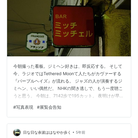
今朝撮った看板。ジミヘン好きは、即反応する。 そして
今、ラジオではTethered Moonて人たちがカヴァーする
『パープルヘイズ』が流れる。 ジャズの人が演奏するジ
ミヘン、いい偶然だ。 NHKの聞き逃しで、もう一度聴こ
うと思う。 今朝は、7142歩で195カット。 夜明けが早く
なったので、4時半に家を出て、5時ちょうどの京阪電車
#
写真表現
#
展覧会告知
の始発に乗った。 歳のせいで早く目が覚めるのが習慣に
なったとはいえ、駅まで歩く道は時々ふらつく。 四条木
屋町にて、また小雨が降り出す。 撮影しては、カバンの
•
中にあったタオルをカメラにかぶせて歩く。 濡れた路面
日な日な余波ははなやか歩く
5年前