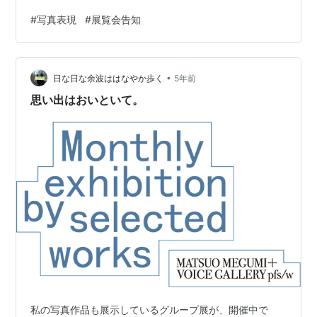
う。 約2時間で8,916歩、207カット撮影。 気がつけば、
#
写真表現
#
展覧会告知
空が明るい。 夜が明ける時間は少し早くなった。 岡崎に
向かって歩くと、公園で猫が水をがぶ飲みしている。 最
初、違う動物に見えた。 グループ展、参加してます。 開
•
廊スケジュールをご確認ください。 ぜひ、ご高覧、よろ
日な日な余波ははなやか歩く
5年前
しくお願い致します。
思い出はおいといて。
私の写真作品も展示しているグループ展が、開催中で