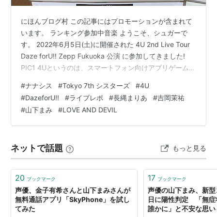
にほんブログ村 この記事にはプロモーションが含まれて
います。 ランキング参加中音楽 ようこそ、シュガーで
す。 2022年6月5日(土)に開催された 4U 2nd Live Tour
Daze forU!! Zepp Fukuoka 公演 に参加してきました!
PIC1 4Uというのは、スマートフォン向けアプリゲーム
「Tokyo 7thシスターズ」、通称ナナシスに登場する3人
#
ナナシス
#
Tokyo 7th シスターズ
#
4U
組ロックバンドです。 今回の公演は、佐伯ヒナ役の長縄
#
DazeforU!!
#
ライブレポ
#
長縄まりあ
#
吉岡茉祐
まりあさん、鰐淵エモコ役の吉岡茉祐さん、九条ウメ役
#
山下まみ
#
LOVE AND DEVIL
の山下まみさんというキャラクタの声優3人がリアルでラ
イブをするというイベントでした。 私はナナシスを遊ん
ではいませんが、音…
ネットで話題
もっと見る
20
17
ブックマーク
ブックマーク
声優、金子有希さんと山下まみさんが
声優の山下まみ、新型
無料通話アプリ「SkyPhone」を試し
日に陽性判定 「無症
てみた
誰かに」と不安な思い