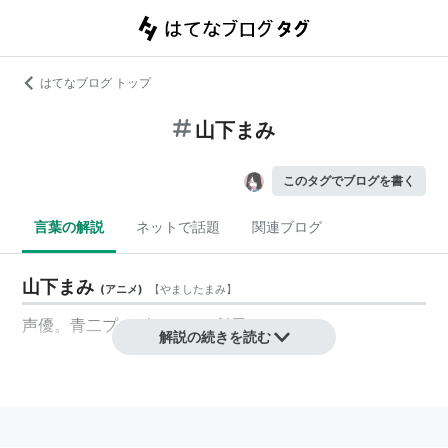
はてなブログ トップ
山下まみ
このタグでブログを書く
言葉の解説
ネットで話題
関連ブログ
山下まみ
(
アニメ
)
【
やましたまみ
】
声優。青二プロダクション所属。
解説の続きを読む