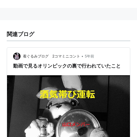
稲垣メンバー
草なぎメンバー
リスト::ジャニーズ関連キーワード//人名
リスト::ジャニーズ関連キーワード//慣用語
関連ブログ
*1
:
https://www.huffingtonpost.jp/2018/04/25/yamag
•
着ぐるみブログ 2コマミニコント
5年前
uchi_a_23419706/
など
動画で見るオリンピックの裏で行われていたこと