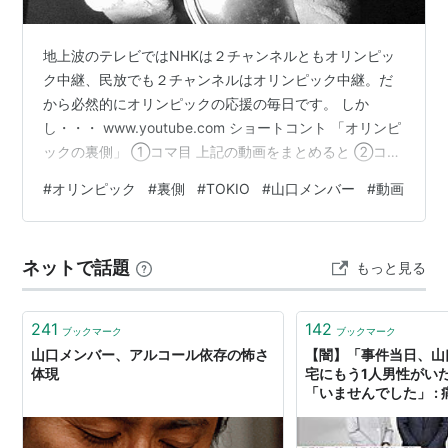
地上波のテレビではNHKは２チャンネルともオリンピッ
ク中継、民放でも２チャンネルはオリンピック中継。だ
から必然的にオリンピックの応援の毎日です。 しか
し・・・ www.youtube.com ショートコント 「オリンピ
ックの裏側」 ①コマ目 上記の動画をまとめると ②コマ
目 ♪オンリーユー きーみがー きみが～ 一緒にカラオケに
#
オリンピック
#
裏側
#
TOKIO
#
山口メンバー
#
動画
行ってくれる人がいない 山口メンバーの会見
www.youtube.com 若い頃のTOKIO「LOVE YOU
ONLY」 www.youtube.com ピンクちゃんの部屋🐇 オリ
ネットで話題
もっと見る
ンピックの表は連日のように熱戦が繰り広げられてるの
に残念だね。 オリンピック関係者の事…
241
142
ブックマーク
ブックマーク
山口メンバー、アルコール依存の怖さ
【闇】「事件当日、山
体現
宅にもう1人男性がい
「いませんでした」 : 
∀`)