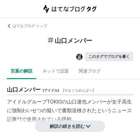
はてなブログ トップ
山口メンバー
このタグでブログを書く
言葉の解説
ネットで話題
関連ブログ
山口メンバー
(
アイドル
)
【
やまぐちめんばー
】
アイドルグループTOKIOの山口達也メンバーが女子高生
に強制わいせつの疑いで書類送検されたというニュース
記事
*1
で使用されている呼称。
解説の続きを読む
関連キーワード