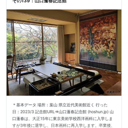
その139：山口蓬春記念館
＊基本データ 場所：葉山 県立近代美術館近く 行った
日：2023/3 記念館URL⇒山口蓬春記念館 (hoshun.jp) 山
口蓬春は、大正15年に東京美術学校西洋画科に入学しま
すが3年後に退学し、日本画科に再入学します。卒業後、