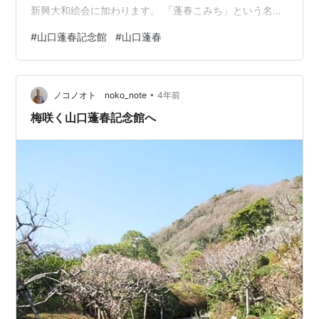
新興大和絵会に加わります。 「蓬春こみち」という名前
でが、近い間隔でマンホールもあり、道の形からして暗
#
山口蓬春記念館
#
山口蓬春
渠でしょうか？ 見るからにセキュリティがしっかりして
いて、SECOMではなく全日警のステッカーが貼ってあり
ます。記念館は「ＪＲ東海生涯学習財団」という公益財
•
団法人が運営しているのでＪＲ東海と業務提携している
ノコノオト noko_note
4年前
全日警が警備を担当しているのでしょう。 階段を登って
梅咲く山口蓬春記念館へ
いくと玄関…