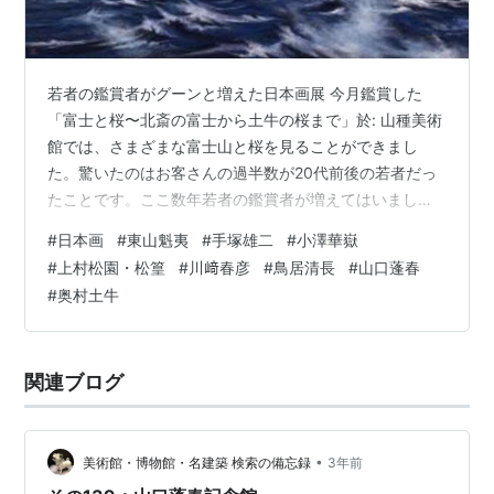
若者の鑑賞者がグーンと増えた日本画展 今月鑑賞した
「富士と桜〜北斎の富士から土牛の桜まで」於: 山種美術
館では、さまざまな富士山と桜を見ることができまし
た。驚いたのはお客さんの過半数が20代前後の若者だっ
たことです。ここ数年若者の鑑賞者が増えてはいました
が、過半数とは・・嬉しいことです。若者に人気の伊藤
#
日本画
#
東山魁夷
#
手塚雄二
#
小澤華嶽
若冲を通じて日本画に馴染む機会が増えたとか、或いは
#
上村松園・松篁
#
川﨑春彦
#
鳥居清長
#
山口蓬春
日本画と西洋画の境目がなくなってきたことが影響して
#
奥村土牛
いるのでしょうか。日本画の奥深さや日本画独特の画材
の繊細さに興味を持つことは素敵なことと思います。 日
本画の定義: 「日本画」と「西洋画」の違いは、大雑把な
関連ブログ
言い方をすれば、描くために使用する素材の…
•
美術館・博物館・名建築 検索の備忘録
3年前