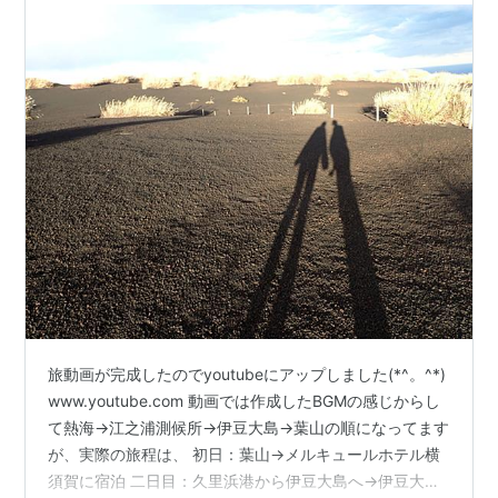
旅動画が完成したのでyoutubeにアップしました(*^。^*)
www.youtube.com 動画では作成したBGMの感じからし
て熱海→江之浦測候所→伊豆大島→葉山の順になってます
が、実際の旅程は、 初日：葉山→メルキュールホテル横
須賀に宿泊 二日目：久里浜港から伊豆大島へ→伊豆大島