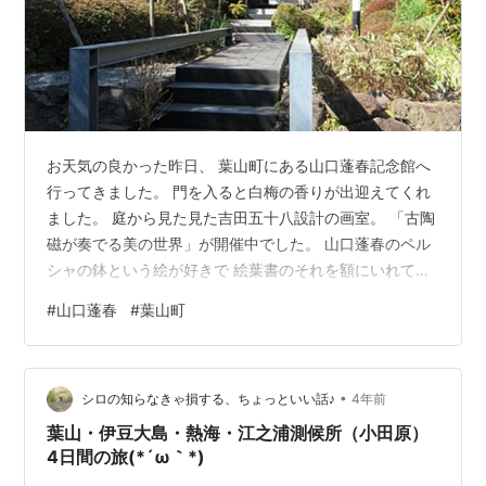
お天気の良かった昨日、 葉山町にある山口蓬春記念館へ
行ってきました。 門を入ると白梅の香りが出迎えてくれ
ました。 庭から見た見た吉田五十八設計の画室。 「古陶
磁が奏でる美の世界」が開催中でした。 山口蓬春のペル
シャの鉢という絵が好きで 絵葉書のそれを額にいれて飾
ることがあります。 絵のモチーフになった鉢も一緒に展
#
山口蓬春
#
葉山町
示されていて 嬉しくて見入ってしまいました。 深鉢に鳥
の絵が一筆書きのようにサラリと書かれているのです
が、 鉢に描いた絵付け職人さんもそれを題材にした日本
•
画もどちらにも 単調な線の中にぬくもりを感じます。 こ
シロの知らなきゃ損する、ちょっといい話♪
4年前
の絵の影響で、以前私も絵柄は違いますが ペルシャの小
葉山・伊豆大島・熱海・江之浦測候所（小田原）
鉢を買い求めたことがありま…
4日間の旅(*´ω｀*)