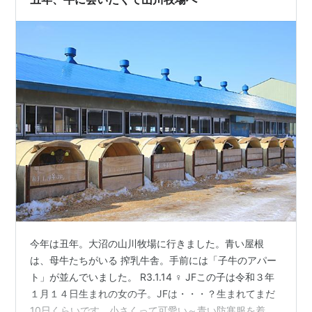
今年は丑年。大沼の山川牧場に行きました。青い屋根
は、母牛たちがいる 搾乳牛舎。手前には「子牛のアパー
ト」が並んでいました。 R3.1.14 ♀ JFこの子は令和３年
１月１４日生まれの女の子。JFは・・・？生まれてまだ
10日くらいです。小さくって可愛い～青い防寒服を着て