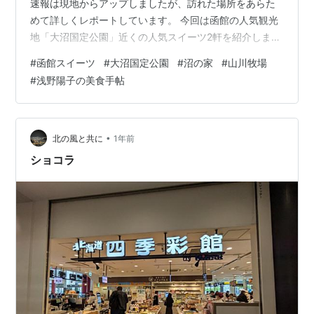
速報は現地からアップしましたが、訪れた場所をあらた
めて詳しくレポートしています。 今回は函館の人気観光
地「大沼国定公園」近くの人気スイーツ2軒を紹介しま
す。 大沼国定公園（ランチも）の記事はこちらを： 【函
#
函館スイーツ
#
大沼国定公園
#
沼の家
#
山川牧場
館観光】アクティブ派の旅にぴったり！「大沼国定公園
#
浅野陽子の美食手帖
サイクリング」と昭和の洋食ランチを堪能「レストラン
梓」 函館・青森旅行シリーズを最初から読むなら：【函
館グルメ】函館の美味を気軽に楽しむならココ！家族連
れOKの居酒屋「根ぼっけ」 沼の家（ぬまのや）
•
北の風と共に
1年前
https://tabelog.com/…
ショコラ