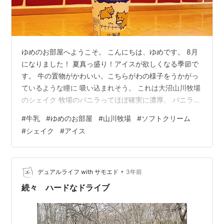
ゆめのお部屋へようこそ。 こんにちは、ゆめです。 8月
になりました！ 夏真っ盛り！アイスが欲しくなる季節で
す。 牛の置物がかわいい。こちらがわの様子をうかがっ
ているような瞳に 吸い込まれそう。 これは大沼山川牧場
のシェイク 牧場のバニラってほぼ確実に濃厚。 バニラ安
定志向型。バニラって安定しておいしいから他の味を試
#
牛乳
#
ゆめのお部屋
#
山川牧場
#
ソフトクリーム
せてない。 他の味も美味しそうなんだけどなあ。 友人は
#
シェイク
#
アイス
ソフトクリームを食べていました！ ソフトクリームもお
いしそう。 いろいろなお店がソフトクリームを出してい
ますけど、結構個性的なお店が ありますよね。 唯一無二
のソフト。 雑誌の特集に組み込まれているくらい、いろ
•
デュアルライフ with サモエド
3年前
いろなソフトクリーム…
続々 ハードなドライブ