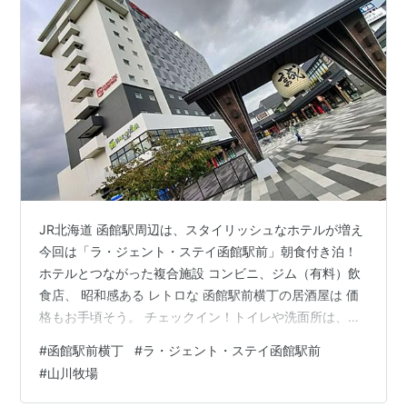
JR北海道 函館駅周辺は、スタイリッシュなホテルが増え
今回は「ラ・ジェント・ステイ函館駅前」朝食付き泊！
ホテルとつながった複合施設 コンビニ、ジム（有料）飲
食店、 昭和感ある レトロな 函館駅前横丁の居酒屋は 価
格もお手頃そう。 チェックイン！トイレや洗面所は、最
新の設備です。 部屋の写真は撮り忘れましたが、興味が
#
函館駅前横丁
#
ラ・ジェント・ステイ函館駅前
ある方は動画をご覧下さい。 （金森赤レンガ倉庫、朝食
#
山川牧場
ビュッフェ） www.youtube.com JAL DP（ダイナミック
パッケージ）のお部屋、スタンダードツイン 20㎡。 窓か