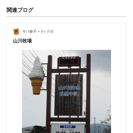
関連ブログ
•
サバ奈子
8ヶ月前
山川牧場