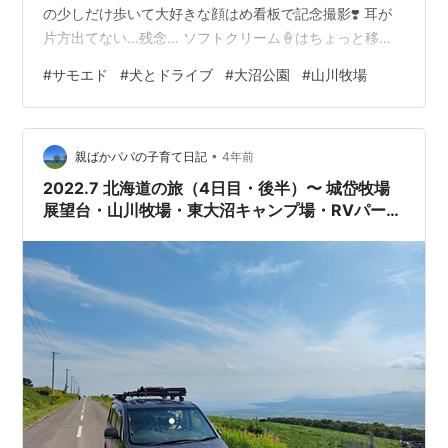
の少しだけ歩いて大好きな顔はめ看板で記念撮影❣️ 耳が
片方出てない…残念… ソフトクリーム🍦はちょっと移動
した有名店に食べに行きました。 『ソフトクリームちょ
#
サモエド
#
犬とドライブ
#
大沼公園
#
山川牧場
うだい〜〜〜、ワォーン❗️』ってうるさいよ💢 でもかわい
いからちょっとだけあげて、、、牛さんの見学をしまし
た🐮 牛はこちらに興味津々で何頭も近寄って来ました
•
が、すあまは怖いのか全然近づけません😅 自分より巨大
親ばかパパの子育て日記
4年前
な生き物が恐ろしいのでしょうかね❓ 牛さんとすあまの
2022.7 北海道の旅（4日目・後半）〜 城岱牧場
記念撮影は実現しませんでした…
展望台・山川牧場・東大沼キャンプ場・RVパーク
おおぬま 〜