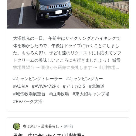
大沼観光の一日。 午前中はサイクリングとハイキングで
体を動かしたので、午後はドライブに行くことにしまし
た。もちろん(!?)、子ども達のリクエストにも応えてソフ
トクリームの美味しいところにも行きましたよっ！ 城岱
牧場展望台 〜 裏側から函館に失礼します 〜 山川牧場ミ
ルクプラント 〜 ソフトクリームいただきますっ！ 〜 東
#
キャンピングトレーラー
#
キャンピングカー
大沼キャンプ場 〜 23年ぶりの訪問 〜 駒ケ峰温泉チャッ
#
ADRIA
#
AVIVA472PK
#
デリカD:5
#
北海道
プ林館 〜 ここでもアスレチック 〜 RVパークおおぬま 〜
#
城岱牧場展望台
#
山川牧場
#
東大沼キャンプ場
今日は焚き火 〜 備忘録 城岱牧場展望台 〜 裏側から函館
#
RVパーク大沼
に失礼します 〜 高いところが好きなのは、パパも子ども
達と同じみたいです…。 目的地は城岱牧場展望台…
•
春よ来い - 道南暮らし
6年前
丑年、牛に会いたくて山川牧場へ