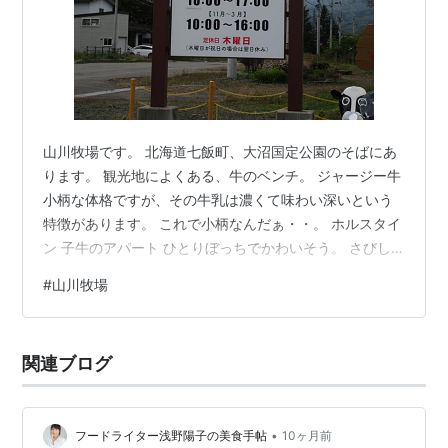
山川牧場です。 北海道七飯町、大沼国定公園のそばにあ
ります。 観光地によくある、牛のベンチ。 ジャージー牛
小柄な体格ですが、その牛乳は濃くて味わい深いという
特徴があります。 これで小柄なんだぁ・・。 ホルスタイ
ン 子牛のアパート ひとりぼっちでかわいそう。 さびし
いよね。 こちらの建物で、 今日のおやつ 券売機で買い
#
山川牧場
ます。 こちらの建物では、お肉もお買い求めできます。
おやつもあります。 牛乳サブレ等・・ さて、食券を買っ
たので、ソフトクリームをいただきます。 こちらのイー
関連ブログ
トインスペースで食べます。 外が見られるカウンター席
にしました。 連れはバニラ 私はチョコレートミックスを
注文しました。…
•
フードライター浅野陽子の美食手帖
10ヶ月前