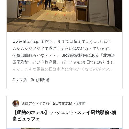
www.htb.co.jp 函館も、３０℃は超えていないけれど、
ムシムシジメジメで過ごしずらい陽気になっています。
今夜は眠れるかな・・・。 JR函館駅構内にある「北海道
四季彩館」という物産展。 行ったのは今日ではありませ
んが、こんな陽気の日は本当に食べたくなるのがソフト
クリームですね。 道南でも人気の高い、「山川牧場」さ
#
ソフ活
#
山川牧場
んのソフトクリームです。 hkd31023.hatenablog.com
いつも、バニラやミルクなど白系が多かったので、たま
にはと思ってショコラをオーダーしました。 厳選された
•
２種類のチョコレートをブレンドしたということです
還暦アウトドア旅行&日常備忘録
2年前
が、甘さがそれほど強くはなく、ソフトクリームの冷た
【函館のホテル】ラ･ジェント･ステイ函館駅前･朝
さ…
食ビュッフェ