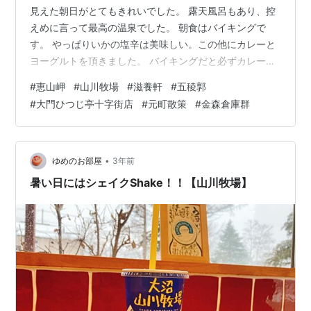
見えた朝日がとてもきれいでした。 露天風呂もあり、控
えめに言って最高の温泉でした。 朝食はバイキングで
す。 やっぱりいかの塩辛は美味しい。この他にカレーと
ヨーグルトを頂きました。 バイキングだと必ずカレーを
食べてしまいます。 ９時前にチェックアウトしました。
#
恵山岬
#
山川牧場
#
滋養軒
#
五稜郭
従業員の皆さん、感じの良い人達でした。 私達はいろん
#
大門ひつじ亭十字街店
#
元町散策
#
金森倉庫群
な所に旅行に行っていますが、相方が「今まででベスト
スリーに入る宿だったと絶賛していました。 喜んでもら
えて今回の旅行を企画した自分としてはとても嬉しかっ
たです。 チェックアウト後、ホテル前を散策。 今年の１
•
ゆめのお部屋
3年前
月に行った石廊崎のプレートがあ…
暑い日にはシェイクShake！！【山川牧場】