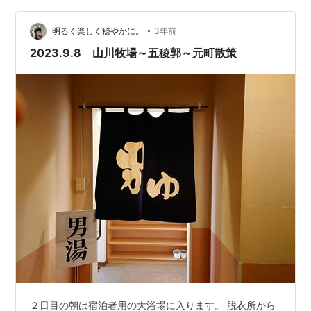
らの風景は、湾曲した函館駅のホーム、その先に青函連
絡船。 ラ・ジェント・ステイ函館駅前には、大浴場（…
•
明るく楽しく穏やかに。
3年前
2023.9.8 山川牧場～五稜郭～元町散策
２日目の朝は宿泊者用の大浴場に入ります。 脱衣所から