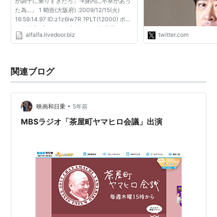
が調子に乗りすぎだろ」→身内に不幸があっ
ャスターは山本浩之さ
た為…」 1 蛸壺(大阪府) :2009/12/15(火)
https://t.co/XBwLdb
16:59:14.97 ID:z1z6iw7R ?PLT(12000) ポイ
ント特典 「いろんな意味での政治利用にです
alfalfa.livedoor.biz
twitter.com
ね、使おうと たかが一政党の一幹事長ごとき
がですよ、 勝手に...
関連ブログ
•
映画和日乗
5年前
MBSラジオ「茶屋町ヤマヒロ会議」出演