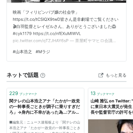
映画「フィリピンパブ嬢の社会学」
https://t.co/tCSlQX9twD皆さん是非劇場でご覧ください
🎬白羽監督とレイゼルさん、ありがとうございました🦁
#cyk1179 https://t.co/nfEXuMIWVL
pic.twitter.com/qTZJHAY6sP — 茶屋町ヤマヒロ会議
(@cyk1179) February 29, 2024 この投稿をInstagramで
#
山本浩之
#
Mラジ
見る 白羽 弥仁(@mittsshiraha)がシェアした投稿
ネットで話題
もっと見る
229
13
ブックマーク
ブックマーク
関テレの山本浩之アナ「たかが一政党
山崎 雅弘 on Twitter:
の一幹事長ごときが調子に乗りすぎだ
に東日本大震災が発生
ろ」→身内に不幸があった為…:アルフ
長や監督官庁の許可を
ァルファモザイク
断で支援物資を載せて
■編集元：ニュース速報板より「関テレの山
大阪市営バス。 当時
本浩之アナ「たかが一政党の一幹事長ごとき
た関西テレビ「アンカ