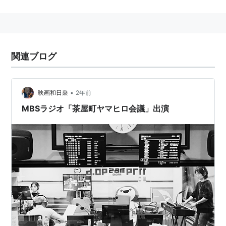
なくなった。
2013年3月に関西テレビを退職。フリーアナウンサーに
転身。個人事務所「PHカンパニー」を立ち上げて活
動。PHは「ポジティブ・ハゲの略」とのこと。
関連ブログ
主な担当番組
•
映画和日乗
2年前
スーパーニュースアンカー（関西ローカルの夕方ニ
MBSラジオ「茶屋町ヤマヒロ会議」出演
ュース番組・メインキャスターを勤める）
過去の担当番組
クロスファイア（1997年10月〜1999年3月）
ナンボDEなんぼ（2000年10月〜2009年12月）
リスト::アナウンサー