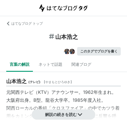
はてなブログ トップ
山本浩之
このタグでブログを書く
言葉の解説
ネットで話題
関連ブログ
山本浩之
(
テレビ
)
【
やまもとひろゆき
】
元関西テレビ（KTV）アナウンサー。1962年生まれ。
大阪府出身。B型。龍谷大学卒。1985年度入社。
関西ローカルの番組「クロスファイア」の中でカツラ着
解説の続きを読む
用をカミングアウト（1998年）し、大々的に反響を呼
んだ事で知られる。カミングアウト後はカツラは着用し