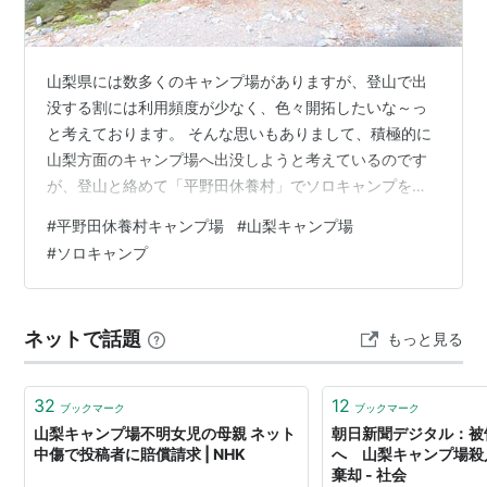
山梨県には数多くのキャンプ場がありますが、登山で出
没する割には利用頻度が少なく、色々開拓したいな～っ
と考えております。 そんな思いもありまして、積極的に
山梨方面のキャンプ場へ出没しようと考えているのです
が、登山と絡めて「平野田休養村」でソロキャンプを楽
しんできました！ 今回は、自然がモリモリ残るおすすめ
#
平野田休養村キャンプ場
#
山梨キャンプ場
の平野田休養村キャンプ場について解説したいと思いま
#
ソロキャンプ
す！ 平野田休養村でキャンプをした経緯と読み方につい
て 平野田休養村の料金とサイト、売店、予約、薪の値
段、駐車場について 平野田休養村キャンプ場のトイレと
ネットで話題
もっと見る
シャワー、廃捨て場について 平野田休養村キャンプ場レ
ビュー！キャンプで作った料理 平野田休暇…
32
12
ブックマーク
ブックマーク
山梨キャンプ場不明女児の母親 ネット
朝日新聞デジタル：被
中傷で投稿者に賠償請求 | NHK
へ 山梨キャンプ場殺
棄却 - 社会