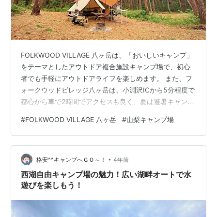
FOLKWOOD VILLAGE 八ヶ岳は、「おいしいキャンプ」
をテーマとしたアウトドア複合施設キャンプ場で、初心
者でも手軽にアウトドアライフを楽しめます。 また、フ
ォークウッドビレッジ八ヶ岳は、小淵沢ICから5分程度で
都心から車で2時間でアクセスも良く、夏は避暑キャンプ
にも最適ですよ。 FOLKWOOD VILLAGE 八ヶ岳
#
FOLKWOOD VILLAGE 八ヶ岳
#
山梨キャンプ場
FOLKWOOD VILLAGE 八ヶ岳 【基本情報】 FOLKWOOD
VILLAGE 八ヶ岳【サイト状況】 VILLAGE FIELD Aサイト
VILLAGE FIELD Bサイト VILLAGE FIELD Cサイト
•
VILLAGE FIELD Rサイト FL…
格安^^キャンプへＧＯ～！
4年前
西湖自由キャンプ場の魅力！広い湖畔オートで水
遊びを楽しもう！