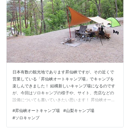
日本有数の観光地であります昇仙峡ですが、その近くで
営業している「昇仙峡オートキャンプ場」でキャンプを
楽しんできました！ 結構新しいキャンプ場になるのです
が、今回はソロキャンプの様子や、サイト、売店などの
設備についても書いていきたい思います！ 昇仙峡オート
キャンプ場でキャンプをした経緯 昇仙峡オートキャンプ
#
昇仙峡オートキャンプ場
#
山梨キャンプ場
場の場所とエリアマップ、ルールについて 昇仙峡オート
#
ソロキャンプ
キャンプ場の売店と薪の値段、自動販売機について 昇仙
峡オートキャンプ場レビュー！水場、トイレ、シャワー