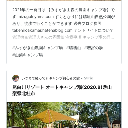
2021年の一発目は 【みずがき山森の農園キャンプ場】で
す mizugakiyama.com すぐとなりには瑞垣山自然公園が
あり、徒歩で行くことができます 過去ブログ参照
takehiroakamar.hatenablog.com テントサイトについて
管理棟＆管理人さんの雰囲気 注意事項 キャンプ場の詳細
です 周辺情報（買い物とかアクティビティとか） お風呂
#
みずがき山農園キャンプ場
#
瑞牆山
#
増冨の湯
情報
#
山梨キャンプ場
•
いつまで経ってもキャンプ初心者の館
5年前
尾白川リゾート オートキャンプ場(2020.8)@山
梨県北杜市