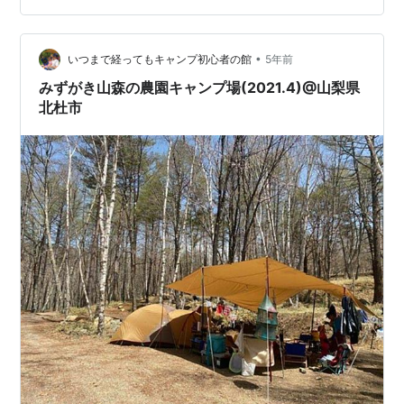
西側サイト 西湖自由キャンプ場【利用料金】 利用料金
宿泊区画料金 デイキャンプ区画料金 宿泊駐車料金 デイ
•
キャンプ駐車料金 西湖自由キャンプ場【設備】 炊事場
いつまで経ってもキャンプ初心者の館
5年前
トイレ 灰捨て場 西湖自由キャンプ場【アクセス】 西湖
みずがき山森の農園キャンプ場(2021.4)@山梨県
自由キャンプ場【ロケー…
北杜市