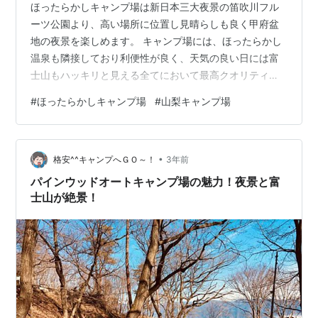
ほったらかしキャンプ場は新日本三大夜景の笛吹川フル
ーツ公園より、高い場所に位置し見晴らしも良く甲府盆
地の夜景を楽しめます。 キャンプ場には、ほったらかし
温泉も隣接しており利便性が良く、天気の良い日には富
士山もハッキリと見える全てにおいて最高クオリティの
キャンプ場になっています。 ほったらかしキャンプ場 ほ
#
ほったらかしキャンプ場
#
山梨キャンプ場
ったらかしキャンプ場【基本情報】 ほったらかしキャン
プ場【サイト状況】 ダイノジサイト ハナレサイト（上2
段）＆ぼっちサイト（下2段サイト） 区画サイト デッキ
•
サイト 横浜サイト 頂上サイト ほったらかしキャンプ場
格安^^キャンプへＧＯ～！
3年前
【利用料金】 サイト利用料金 サイト宿泊料金 ほったら
パインウッドオートキャンプ場の魅力！夜景と富
かしキャンプ場【設備】 ハ…
士山が絶景！