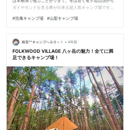
は本栖湖で遊ぶことができて、冬は近く竜ヶ岳山頂から
ダイヤモンドを見る事が出来る超人気キャンプ場です。
浩庵キャンプ場 浩庵キャンプ場【基本情報】 浩庵キャン
#
浩庵キャンプ場
#
山梨キャンプ場
プ場【サイト状況】 浩庵キャンプ場【林間サイト】 浩庵
キャンプ場【湖畔サイト】 浩庵キャンプ場【利用料金】
【キャンプ通常料金（平日）】 【割増料金１（休日・祝
•
日・繁忙期など）】 【割増料金2（連休最終日、通常の
格安^^キャンプへＧＯ～！
4年前
日曜日など）】 注意事項 浩庵キャンプ場【設備】 管理
FOLKWOOD VILLAGE 八ヶ岳の魅力！全てに満
棟（浩庵本館セントラ…
足できるキャンプ場！