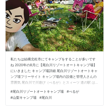
私たちは結構北杜市にてキャンプをすることが多いです
ね 2020年の8月に【尾白川リゾートオートキャンプ場】
にいきました キャンプ場詳細 尾白川リゾートオートキャ
ンプ場フリーサイト キャンプ場内の設備と管理人さんの
雰囲気 尾白川で川遊び（べるが）とスィーツ 道の駅 は
くしゅうとスーパーエブリ情報 キャンプ場詳細
#
尾白川リゾートオートキャンプ場
#
べるが
https://www.facebook.com/ojiragawa.camp/
#
山梨キャンプ場
#
尾白川
（FACEBOOK） チェックイン 12:00 チェックアウト
11:00 ごみ プラスチックごみや瓶は持ち帰り ・生ごみは