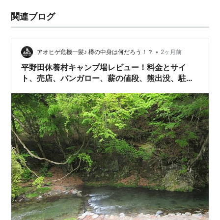
関連ブログ
•
アオヒゲ危機一髪♪ 樽の中身は何だろう！？
2ヶ月前
平野田休養村キャンプ場レビュー！料金とサイ
ト、売店、バンガロー、薪の値段、熊出没、駐車
場詳細！