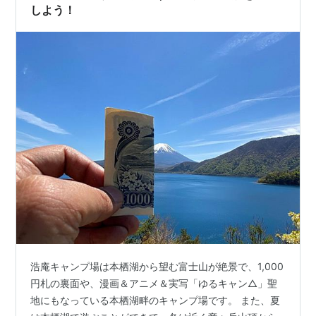
ウッドオートキャンプ場【入…
しよう！
浩庵キャンプ場は本栖湖から望む富士山が絶景で、1,000
円札の裏面や、漫画＆アニメ＆実写「ゆるキャン△」聖
地にもなっている本栖湖畔のキャンプ場です。 また、夏