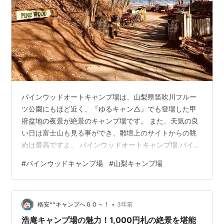
パインウッドオートキャンプ場は、山梨県笛吹川フルー
ツ公園にもほど近く、『ゆるキャン△』でも登場した甲
府盆地の夜景が絶景のキャンプ場です。 また、天気の良
い日は富士山も見る事ができ、雛壇上のサイトからの眺
めは最高ですよ。 パインウッドオートキャンプ場 パイン
ウッドオートキャンプ場【基本情報】 パインウッドオー
#
パインウッドキャンプ場
#
山梨キャンプ場
トキャンプ場【サイト状況】 パインウッドオートキャン
プ場【利用料金】 パインウッドオートキャンプ場【設
備】 炊事場 管理棟付近トイレ 上部トイレ 薪販売 ゴミス
•
テーション パインウッドオートキャンプ場【アクセス】
格安^^キャンプへＧＯ～！
3年前
パインウッドオートキャンプ場【ロケーション】 パイン
浩庵キャンプ場の魅力！1,000円札の絶景を堪能