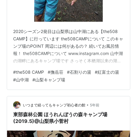
2020シーズン2発目は山梨県は山中湖にある【the508
CAMP】に行っています the508CAMPについて このキャ
ンプ場のPOINT 周辺には何があるの？ 続いてお風呂情
報！ the508CAMPについて www.instagram.com 山中湖
の湖畔にあるキャンプ場です さっそく本栖湖以来の湖畔
キャンプを思い出してみます キャンプ場はの入り口は湖
#
the508 CAMP
#
撫岳荘
#
石割りの湯
#
紅富士の湯
畔沿いの国道沿いにあります 湖畔沿いの国道の車の流れ
#
山中湖
#
山梨キャンプ場
が良かったりしたので、たけぼうはキャンプ場の入り口
を見逃してしまいましたが、普通に運転していれば大丈
夫です
•
いつまで経ってもキャンプ初心者の館
5年前
東部森林公園 ほうれんぼうの森キャンプ場
(2019.5)@山梨県小菅村