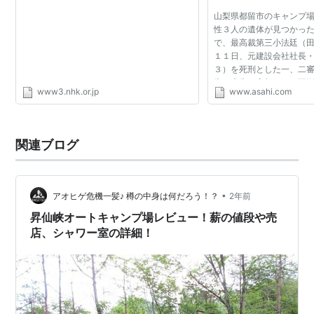
山梨県都留市のキャンプ
性３人の遺体が見つかっ
で、最高裁第三小法廷（
１１日、元建設会社社長
３）を死刑とした一、二
告の上告を棄却した。死
www3.nhk.or.jp
www.asahi.com
佐被告は２人の殺人と１
罪に問われたが、...
関連ブログ
•
アオヒゲ危機一髪♪ 樽の中身は何だろう！？
2年前
昇仙峡オートキャンプ場レビュー！薪の値段や売
店、シャワー室の詳細！