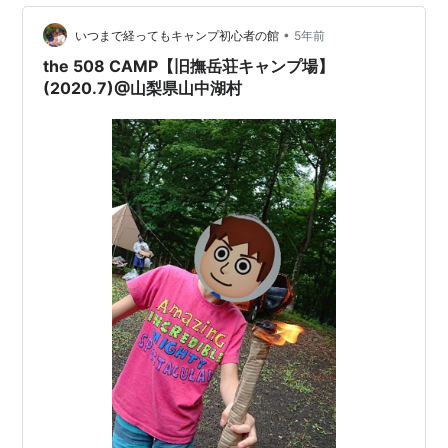
指定のごみバケツで回収してくれます ・ペットボトル、
空き缶、ガス缶は捨てられます サ…
•
いつまで経ってもキャンプ初心者の館
5年前
the 508 CAMP【旧撫岳荘キャンプ場】
(2020.7)@山梨県山中湖村