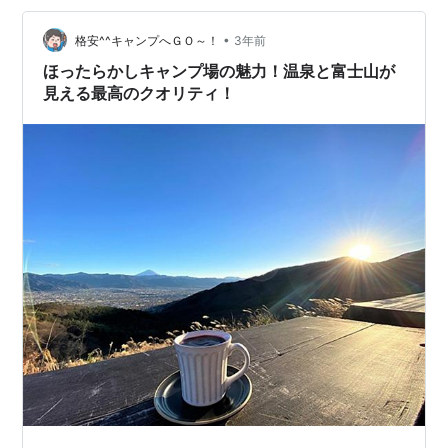
室、ゴミ捨てについて 昇仙峡オートキャンプ場のサイト
と設営の様子 キャンプの様子と作ったキャンプ料理の詳
•
格安^^キャンプへＧＯ～！
3年前
細について まとめ 昇仙峡オートキャ…
ほったらかしキャンプ場の魅力！温泉と富士山が
見える最高のクオリティ！