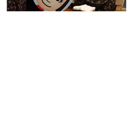
次なるまとめは2019年に三泊でいった 【東部森林公園
ほうれんぼうの森キャンプ場】についてです
www.horenbo.com 人気のキャンプ場とい情報もあり 予
約が解禁される２カ月前の朝８時にグループメンバーと
連絡を取り合い 『せーの！』でサイトにアクセスしたり
しました
#
ほうれんぼうの森
#
東部森林公園
#
山梨キャンプ場