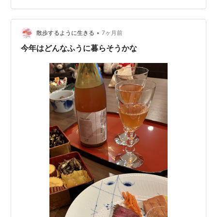
れた、日本でも珍しい一軒だ。 今回はテイスティングメ
ニューをひと通り体験してきたので、その様子を詳しく
•
紹介する。この日の飲み比べには、IWC2025金賞受賞ワ
散歩するように生きる
7ヶ月前
インも登場した。 ※20歳未満の飲酒は法律で禁止されて
今年はどんなふうに暮らそうかな
います。車・自転車を運転される…