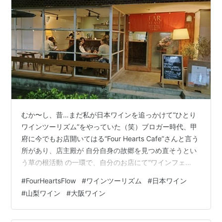
むか〜し、昔…まだ私が日本ワインを追っかけて“ひとり
ワインツーリズム”をやっていた（笑）ブロガー時代、甲
府に今でもお店開いてはる“Four Hearts Cafe”さんと言う
所があり、店主殿が 自分自身の故郷を見つめ直そうとい
う草の根活動 の一環で、自分のお店にて“ワインフェ
ス”を始めたのが、かれこれ20年近く前。 okkuu-
#
FourHeartsFlow
#
ワインツーリズム
#
日本ワイン
daaman.hatenablog.jpそこへ私は誘蛾灯の如く吸い込ま
#
山梨ワイン
#
大阪ワイン
れ、山梨の造り手さまと知己を得るキッカケとなった。
その動きはやがて「ワインツーリズムやまなし」となっ
て結実し、“おのぼりさん”でなく能動的に旅してワインと