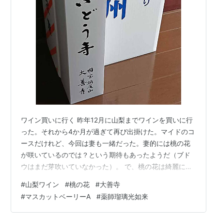
ワイン買いに行く 昨年12月に山梨までワインを買いに行
った。それから4か月が過ぎて再び出掛けた。マイドのコ
ースだけれど、今回は妻も一緒だった。妻的には桃の花
が咲いているのでは？という期待もあったようだ（ブド
ウはまだ芽吹いていなかった）。 で、桃の花は綺麗に咲
いていた。でも車窓から眺めているだけで、その画像は
#
山梨ワイン
#
桃の花
#
大善寺
ない。そして遠景で様子を撮るコトは出来るけれど、至
#
マスカットベーリーA
#
薬師瑠璃光如来
近距離での撮影というワケにはなかなかいかない。人の
畑の中に入って行くワケにもいかないからねぇ。それに