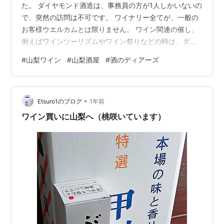
た。 ダイヤモンド酒造は、事務員の方が1人しかいないの
で、突然の訪問は不可です。 ワイナリー全てが、一般の
お客様ウエルカムとは限りません。 ワイン関連の催し、
例えばワインツーリズムやワイン祭りなどの時は、ダイ
ヤモンドさんも一般のお客様を受け入れますが、その他
#
山梨ワイン
#
山梨酒屋
#
酒のディアーズ
の時は、事前に連絡し、確認して下さい。 今回、取りに
行ったワインはこちら。 Ｙキューブ、3300円。 ダイヤ
モンド酒造は、第8回日本ワイナリーアワード2025で、
•
トップの5つ星ワイナリー（全国17社）に選ばれました。
Etsuro1のブログ
1年前
ワイン買いに山梨へ（桃咲いています）