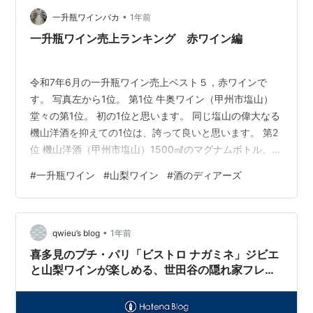
地域を取り囲む風土・文化、その地域が成り立っ…
•
一升瓶ワインバカ
1年前
一升瓶ワイン売上ランキング 赤ワイン編
令和7年6月の一升瓶ワイン売上ベスト５，赤ワインで
す。 写真左から1位。 第1位 牛奥ワイン（甲州市塩山）
堂々の第1位。 初の1位と思います。 同じ塩山の偉大なる
機山洋酒を抑えての1位は、誇って良いと思います。 第2
位 機山洋酒（甲州市塩山）1500㎖のマグナムボトル。
ブラッククィーンの大容量の単品種はこれだけ。 他のワ
#
一升瓶ワイン
#
山梨ワイン
#
酒のディアーズ
イナリーがマスカットベイリA の中、時代を作っている
ワインです。 第3位 蒼龍葡萄酒（勝沼町）ベリーA 蒼龍
葡萄酒の質の安定感は高いですね。 720㎖や一升瓶で
•
も、すべてがリーズナブルで高品質。 第4位 麻屋葡萄酒
qwieu’s blog
1年前
（勝沼町）スペシャル 原料が山梨県内産葡萄100%の赤
喜多見のプチ・パリ「ビストロ ナガミネ」ジビエ
の一升…
と山梨ワインが楽しめる、世田谷の隠れ家フレン
チ