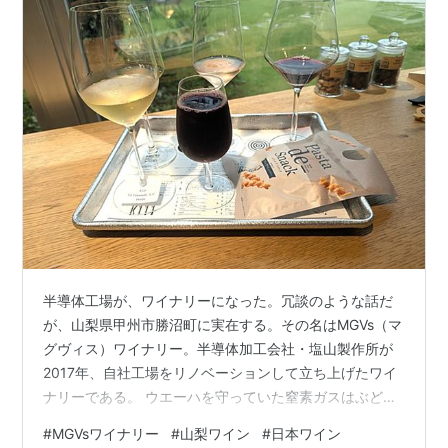
半導体工場が、ワイナリーになった。冗談のような話だ
が、山梨県甲州市勝沼町に実在する。その名はMGVs（マ
グヴィス）ワイナリー。半導体加工会社・塩山製作所が
2017年、自社工場をリノベーションして立ち上げたワイ
ナリーである。 ウエーハを守っていた窒素ガスはぶどう
の酸化防止に。クリーンルームは発酵と瓶詰めの部屋
#
MGVsワイナリー
#
山梨ワイン
#
日本ワイン
に。ものづくりの技術がそのままワイン造りに受け継が