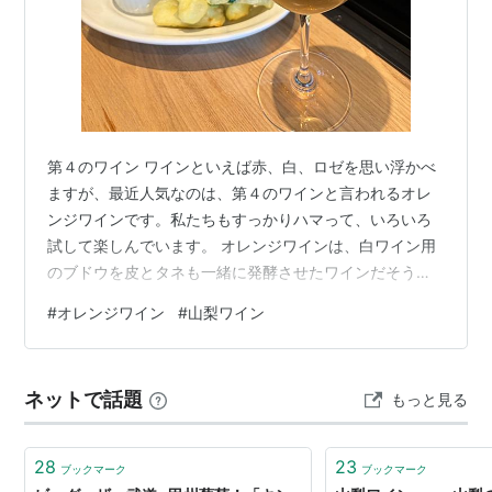
第４のワイン ワインといえば赤、白、ロゼを思い浮かべ
ますが、最近人気なのは、第４のワインと言われるオレ
ンジワインです。私たちもすっかりハマって、いろいろ
試して楽しんでいます。 オレンジワインは、白ワイン用
のブドウを皮とタネも一緒に発酵させたワインだそうで
す。白ワインのさわやかさと、赤ワインのしっかりした
#
オレンジワイン
#
山梨ワイン
味わい、両方があります。色もきれいなオレンジ！ 先日
訪れた甲府市内のスプリングワイナリーさん。朝日町と
いう商店街にあるワイナリーで、買い物ついでにちょっ
ネットで話題
もっと見る
と一杯ワインを、と楽しめるお店です。 朝日町は昔義母
が住んでいた場所。パン屋さんやお菓子屋さんなどが並
ぶ商店街の中に、おしゃれなワイナリーがあり…
28
23
ブックマーク
ブックマーク