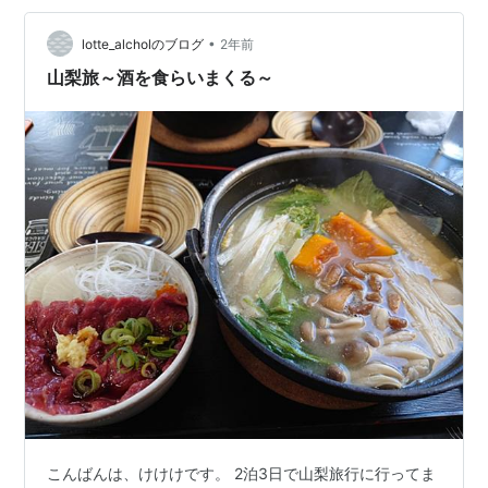
道脇の枝があっても、構図・絵的にイイ感じの条件とい
うのも・・・あるだろうが、それを探すのも面倒だ（新
•
lotte_alcholのブログ
2年前
聞社はイイねぇ・・・以下リンクではヘリ空撮…
山梨旅～酒を食らいまくる～
こんばんは、けけけです。 2泊3日で山梨旅行に行ってま