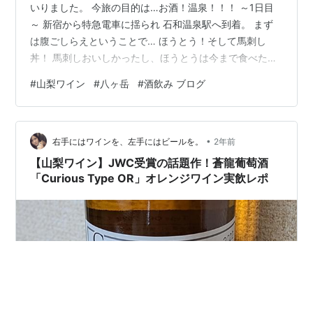
いりました。 今旅の目的は…お酒！温泉！！！ ～1日目
～ 新宿から特急電車に揺られ 石和温泉駅へ到着。 まず
は腹ごしらえということで… ほうとう！そして馬刺し
丼！ 馬刺しおいしかったし、ほうとうは今まで食べた中
で一番良かった。 そのあとは駅周辺のワイナリーへ マル
#
山梨ワイン
#
八ヶ岳
#
酒飲み ブログ
スワインさん 赤の辛口が一番好みでした。 そのあともう
一軒ワイナリー寄り道して、宿へ 伊藤園ホテルズさんの
ホテル君佳さんへ 宿について、お風呂と卓球で軽く腹ご
•
しらえしまして いざ夕飯。飲み放題が付いてるのは良い
右手にはワインを、左手にはビールを。
2年前
ね！ ハーフバイキング形式でたくさん飲めて満足でし
【山梨ワイン】JWC受賞の話題作！蒼龍葡萄酒
た。 食後はカラオケル…
「Curious Type OR」オレンジワイン実飲レポ