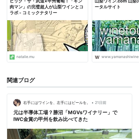
ビッグ・ザ・武道×甲州葡萄！「キン
山梨ワイン.com 山
肉マン」の完璧超人が山梨ワインとコ
ータルサイト
ラボ - コミックナタリー
natalie.mu
www.yamanashiwine
関連ブログ
•
右手にはワインを、左手にはビールを。
21日前
元は半導体工場？勝沼「MGVsワイナリー」で
IWC金賞の甲州を飲み比べてきた