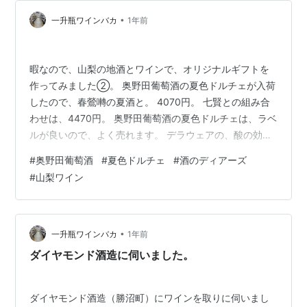
節のジビエ料理（鹿・猪・鴨など）。 ジビエ料理が初め
ての方でも食べやすいよう、クセを抑えた…
•
一升瓶ワインバカ
1年前
暇なので、山梨の地酒とワインで、オリジナルギフトを
作ってみました②。 奥野田葡萄酒の夏色ドルチェが入荷
したので、春鶯囀の夏酒と。 4070円。 七賢との組み合
わせは、4470円。 奥野田葡萄酒の夏色ドルチェは、ラベ
ルが良いので、よく売れます。 デラウェアの、酸の効い
たやや甘口。 中村社長が言うには「一度飲んで頂くと、
#
奥野田葡萄酒
#
夏色ドルチェ
#
酒のディアーズ
リピーターになる」とのこと。 今、朝5時から畑に出る
#
山梨ワイン
そうです。 1日4㍑の水分を取っても、おしっこはちょっ
とだけ、と言っていました。
•
一升瓶ワインバカ
1年前
ダイヤモンド酒造に伺いました。
ダイヤモンド酒造（勝沼町）にワインを取りに伺いまし