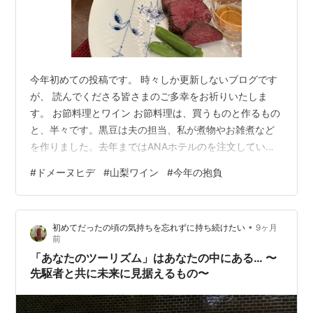
今年初めての投稿です。 時々しか更新しないブログです
が、 読んでくださる皆さまのご多幸をお祈りいたしま
す。 お節料理とワイン お節料理は、買うものと作るもの
と、半々です。黒豆は夫の担当、私が煮物やお雑煮など
を作りました。去年まではANAホテルのを注文していま
したが、今年はKIHACHIのお節にしてみました。とても
#
ドメーヌヒデ
#
山梨ワイン
#
今年の抱負
美味しかったです。料理によっては、少しスパイスが強
すぎて、他の和風の料理をやや邪魔する感じが少しだけ
ありました。 そしてワインは、最近凝っている山梨のワ
•
初めてだったの頃の気持ちを忘れずに持ち続けたい
9ヶ月
イナリーの一つ、ドメーヌヒデさんのオレンジワインを
前
いただきました。 「ドメーヌヒデ」は、ワイン界の鬼才
「あなたのツーリズム」はあなたの中にある… 〜
と言われる渋谷さんという醸造家の…
先駆者と共に未来に見据えるもの〜