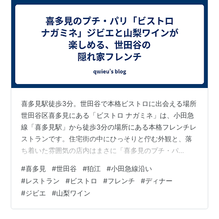
喜多見駅徒歩3分。世田谷で本格ビストロに出会える場所
世田谷区喜多見にある「ビストロ ナガミネ」は、小田急
線「喜多見駅」から徒歩3分の場所にある本格フレンチレ
ストランです。住宅街の中にひっそりと佇む外観と、落
ち着いた雰囲気の店内はまさに「喜多見のプチ・パ
リ」。 狛江や成城学園前など、小田急線沿線からもアク
#
喜多見
#
世田谷
#
狛江
#
小田急線沿い
セスが良く、地元のファンに長く愛される隠れ家的なお
#
レストラン
#
ビストロ
#
フレンチ
#
ディナー
店です。 季節ごとに楽しめるジビエ料理 「ビストロ ナ
#
ジビエ
#
山梨ワイン
ガミネ」の料理は、南仏やアルザス地方の郷土料理をベ
ースに構成されています。なかでも特に人気なのが、季