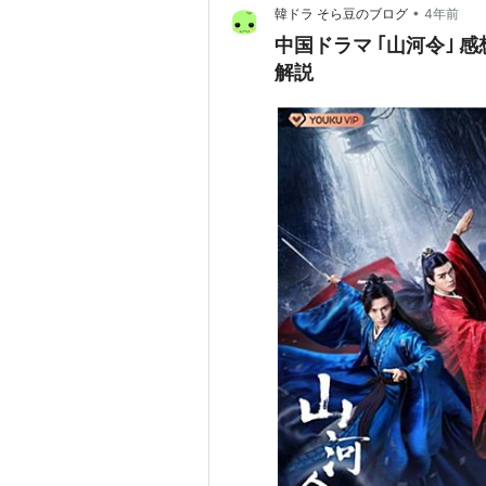
•
韓ドラ そら豆のブログ
4年前
中国ドラマ ｢山河令｣ 感想 絶景！武侠と華の知己 5つの見ど
解説