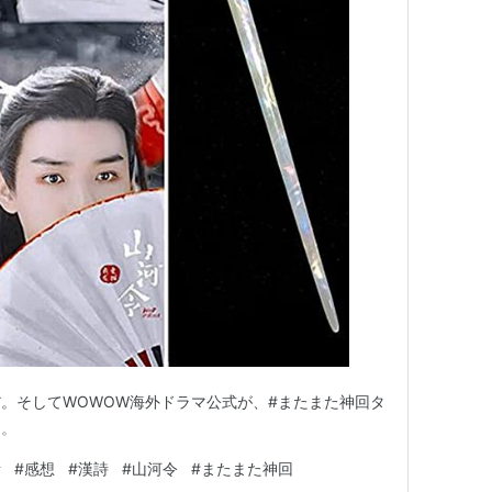
。そしてWOWOW海外ドラマ公式が、#またまた神回タ
た。
話
#
感想
#
漢詩
#
山河令
#
またまた神回