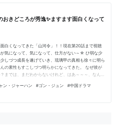
のおきどころが秀逸✨ますます面白くなって
面白くなってきた「山河令」！！現在第20話まで視聴
が気になって、気になって、仕方がない～☆ ひ弱な少
、少しづつ成長を遂げていき、琉璃甲の真相も徐々に明ら
んの素性もすこしづつ明らかになってきた。 なぜ彼が
か？までは、まだわからないけれど、はあ～～～、なんで
ろうねえ。。。 でも周くん、温くん、そして龍師匠の
ャン・ジャーハン
#
ゴン・ジュン
#
中国ドラマ
かいろいろと考えさせられるよなあ～。天寿を全うするの
後には私利私欲や復讐に走ら…