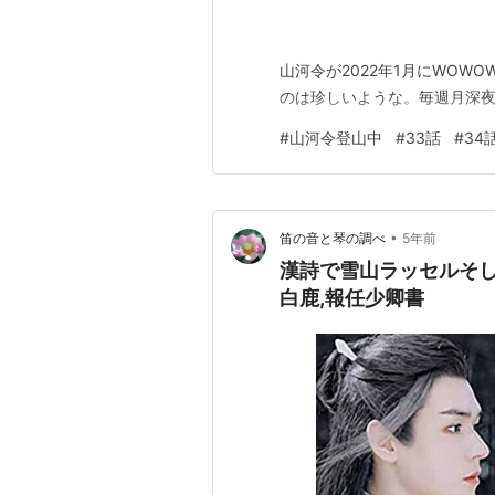
山河令が2022年1月にWO
のは珍しいような。毎週月深夜
#
山河令登山中
#
33話
#
34
•
笛の音と琴の調べ
5年前
漢詩で雪山ラッセルそして
白鹿,報任少卿書