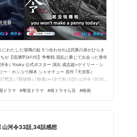
5義兄弟 にわたした瑠璃の錠 5つ合わせれば武庫の扉がひらき
が【琉璃甲[ﾙﾘｺｳ]】争奪戦 混乱に乗じて出会った青年
河令｣ Youku 公式ポスター 演出 成志超=ゲイリー・シ
ー・ホンユウ脚本 シャオチュー 原作 ｢天涯客｣
他作品｢黙読｣,｢殺破狼｣,｢鎮魂｣←(全てBL小説) 山河令 (全36
と華の知己 ｢山河令｣感想 絶景！5つの見どころを解説 理
国ドラマ
#
華流ドラマ
#
韓ドラそら豆
#
映画
美貌と友情(華…
霧 山河令33話,34話感想