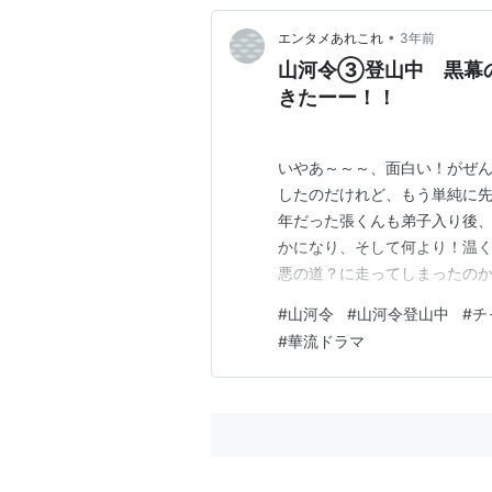
•
エンタメあれこれ
3年前
山河令③登山中 黒幕
きたーー！！
いやあ～～～、面白い！がぜん
したのだけれど、もう単純に先
年だった張くんも弟子入り後
かになり、そして何より！温く
悪の道？に走ってしまったの
こんなことになっちゃったんだ
#
山河令
#
山河令登山中
#
チ
生きざまを見ていると、なん
#
華流ドラマ
ってラクじゃないよね。でも最