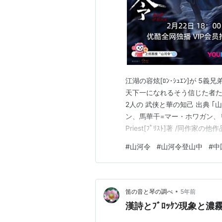
江湖の容炫[ﾛﾝ･ｼｭｴﾝ]が 
天下一になれるそう信じた者たち
2人の 武侠と華の知己 出典 ｢山
ン、馬華干=マー・ホワガン、リ
Priest[ﾌﾟﾘｽﾄ]著 /同作家の
話) あらすじ 感想 絶景！武侠
#
山河令
#
山河令登山中
#
中
由5つの説明 1.主役男子2人の
•
笛の音と琴の調べ
5年前
漢詩とﾌﾞﾛｯｹﾝ現象と濃