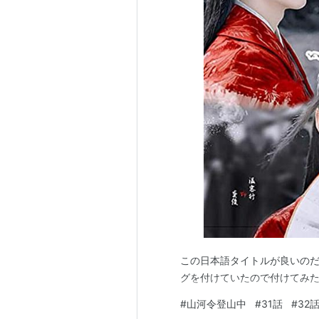
この日本語タイトルが良いのだ
グを付けていたので付けてみ
#
山河令登山中
#
31話
#
32