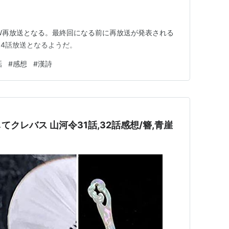
WOW再放送となる。最終回になる前に再放送が発表される
4話放送となるようだ。
話
#
感想
#
漢詩
クレバス 山河令31話,32話感想/簪,青崖