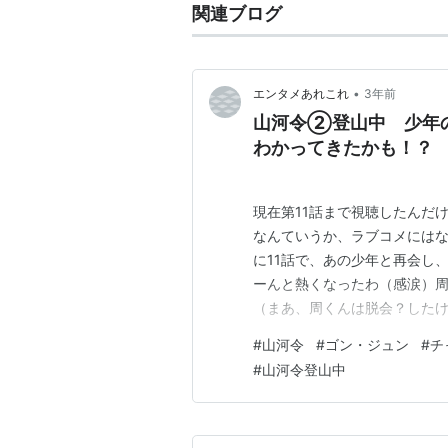
関連ブログ
•
エンタメあれこれ
3年前
山河令②登山中 少年
わかってきたかも！？
現在第11話まで視聴したんだけ
なんていうか、ラブコメにはな
に11話で、あの少年と再会し
ーんと熱くなったわ（感涙）
（まあ、周くんは脱会？した
きず、なんだかんだで彼の面倒
#
山河令
#
ゴン・ジュン
#
チ
ん人を殺してきた彼らだけれ
#
山河令登山中
良心？的なもの？が再び目覚め