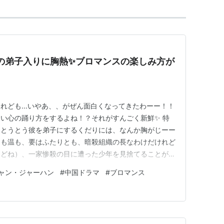
の弟子入りに胸熱✨ブロマンスの楽しみ方が
れども...いやあ、、がぜん面白くなってきたわーー！！
い心の踊り方をするよね！？それがすんごく新鮮✨ 特
、とうとう彼を弟子にするくだりには、なんか胸がじーー
周も温も、要はふたりとも、暗殺組織の長なわけだけれど
けどね）、一家惨殺の目に遭った少年を見捨てることがで
を見てしまう感じがたまらんのだわ。くぅ～。 さんざ
ャン・ジャーハン
#
中国ドラマ
#
ブロマンス
ども、少年との出会いを通じて、蓋をしてきた自分の中の
ていくような？？そ…