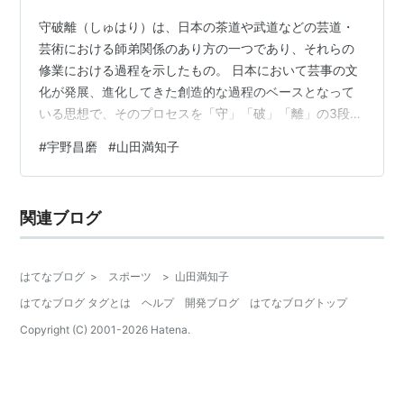
守破離（しゅはり）は、日本の茶道や武道などの芸道・
芸術における師弟関係のあり方の一つであり、それらの
修業における過程を示したもの。 日本において芸事の文
化が発展、進化してきた創造的な過程のベースとなって
いる思想で、そのプロセスを「守」「破」「離」の3段階
で表している。 修業に際して、まずは師匠から教わった
#
宇野昌磨
#
山田満知子
型を徹底的に「守る」ところから修業が始まる。師匠の
教えに従って修業・鍛錬を積みその型を身につけた者
は、師匠の型はもちろん他流派の型なども含めそれらと
関連ブログ
自分とを照らし合わせて研究することにより、自分に合
ったより良いと思われる型を模索し試すことで既存の型
を「破る」ことができるようになる。さらに鍛錬・…
はてなブログ
>
スポーツ
>
山田満知子
はてなブログ タグとは
ヘルプ
開発ブログ
はてなブログトップ
Copyright (C) 2001-
2026
Hatena.