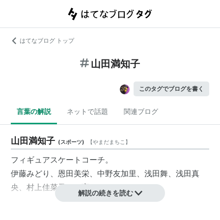
はてなブログ トップ
山田満知子
このタグでブログを書く
言葉の解説
ネットで話題
関連ブログ
山田満知子
(
スポーツ
)
【
やまだまちこ
】
フィギュアスケートコーチ。
伊藤みどり、恩田美栄、中野友加里、浅田舞、浅田真
央、村上佳菜子らを育てている。
解説の続きを読む