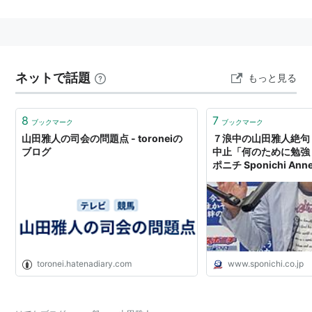
1961年1月22日、大阪市大正区出身。
大阪学院大学商学部卒業。松竹芸能→テンダープロ所
属。
森脇健児と競演した「ざまぁKANKAN!」で関西地方で
ネットで話題
もっと見る
は一世を風靡した。
8
7
ブックマーク
ブックマーク
山田雅人の司会の問題点 - toroneiの
７浪中の山田雅人絶句
主なテレビ番組
ブログ
中止「何のために勉強し
ざまぁKANKAN!（よみうりテレビ）
ポニチ Sponichi Ann
花王 愛の劇場 ぽっかぽか（TBS）
渡る世間は鬼ばかり（TBS）
ド短期ツメコミ教育!豪腕!コーチング!!「芸能人こそ東大
へ行け！」プロジェクト（テレビ東京）
DREAM競馬（東海テレビ）
toronei.hatenadiary.com
www.sponichi.co.jp