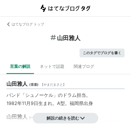
はてなブログ トップ
山田雅人
このタグでブログを書く
言葉の解説
ネットで話題
関連ブログ
山田雅人
(
音楽
)
【
やまだまさと
】
バンド「シュノーケル」のドラム担当。
1982年11月9日生まれ。A型。福岡県出身
山田雅人
(
一般
)
【
やまだまさと
解説の続きを読む
】
競馬タレント、俳優。