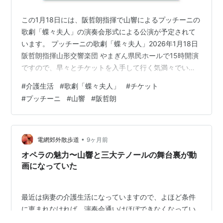
この1月18日には、阪哲朗指揮で山響によるプッチーニの
歌劇「蝶々夫人」の演奏会形式による公演が予定されて
います。 プッチーニの歌劇「蝶々夫人」2026年1月18日
阪哲朗指揮山形交響楽団 やまぎん県民ホールで15時開演
ですので、早々とチケットを入手して行く気満々でいま
した。ところが思いもよらない妻の病気が急速に進み、
#
介護生活
#
歌劇「蝶々夫人」
#
チケット
息子と娘に頼んで一日だけケアを代わってもらうという
#
プッチーニ
#
山響
#
阪哲朗
ことも考えましたが、最近の様子では残念ながらとても
行けそうにないことがわかり断念することに。幸い、近
隣の仲間うちで行きたいという人がいたので、もらって
もらうことにしました。 「山響のオペラのチケットがあ
•
電網郊外散歩道
9ヶ月前
るんだけど、もらってくれない？…
オペラの魅力〜山響と三大テノールの舞台裏が動
画になっていた