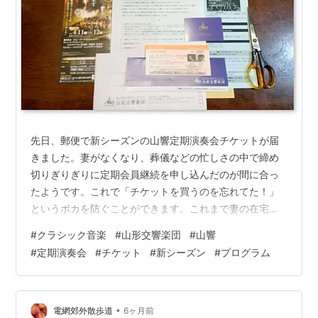
先日、郵便で新シーズンの山響定期演奏会チケットが届
きました。妻がなくなり、葬儀などの忙しさの中で締め
切りぎりぎりに定期会員継続を申し込んだのが間に合っ
たようです。これで「チケットを買うのを忘れてた！」
というポカを防ぐことができます。これまで妻の在宅介
護で聴くことができなかっただけに、正直、嬉しい。 新
#
クラシック音楽
#
山形交響楽団
#
山響
シーズンの山響定期チケットが届いた 新シーズンのプロ
#
定期演奏会
#
チケット
#
新シーズン
#
プログラム
グラムも楽しみにしています。4月の定期は川瀬賢太郎指
揮、現代フランスのデュビュニョンのアルトサクソフォ
ン協奏曲とリムスキー=コルサコフの「シェエラザード」
ほかの予定とのこと。5月はミュージック・パートナーの
•
電網郊外散歩道
6ヶ月前