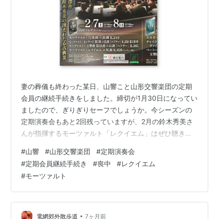
妻の葬儀も終わった某日、山響こと山形交響楽団の定期
会員の継続手続きをしました。締切が1月30日になってい
ましたので、ぎりぎりセーフでしょうか。今シーズンの
定期演奏会もあと2回残っていますが、2月の鈴木秀美さ
んが指揮するモーツァルト「レクイエム」はぜひ聴きに
行きたい。3月の定期は四十九日と重なり無理そうですの
#
山響
#
山形交響楽団
#
定期演奏会
で、チケットはご近所のどなたかに提供する予定です。
#
定期会員継続手続き
#
喪中
#
レクイエム
山響第330回定期演奏会のチラシから 喪中なのに歌舞音
#
モーツァルト
曲にうつつを抜かすのかと叱られそうですが、8年間続い
た山響のモーツァルト定期は亡き妻と一緒に楽しみにし
ていて、ほぼ毎回、二人で聴きに行ったものでした。そ
の意味ではモーツァルトのレクイエム…
•
電網郊外散歩道
7ヶ月前