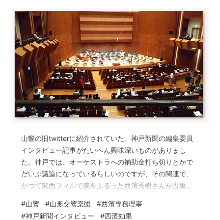
山響の旧twitterに紹介されていた、神戸新聞の編集委員
インタビュー記事がたいへん興味深いものがありまし
た。神戸では、オーケストラへの補助金打ち切りとかで
だいぶ議論になっているらしいのですが、その関連で、
かつて関西フィルで腕をふるった西濱秀樹さんが古巣を
辞め、途中、音楽とは無縁の職に就いた後、請われて山
#
山響
#
山形交響楽団
#
西濱専務理事
響の専務理事として東日本大震災後の山響再建に取り組
#
神戸新聞インタビュー
#
西濱効果