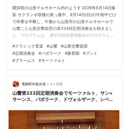
開演前の山形テルサホール内のようす 2026年6月14日撮
影 サクランボ収穫の真っ最中、6月14日(日)の午前中だけ
で作業を中断し、午後から山形市の山形テルサホールで
山響こと山形交響楽団の第334回定期演奏会を聴きまし
た。プログラムは、 第334回定期演奏会のプログラム ド
ヴォルザーク：序曲「わが故郷」作品62モーツァルト：
#
クラシック音楽
#
山響
#
山形交響楽団
協奏交響曲 変ホ長調 K.297b（バボラーク版）プント：
#
定期演奏会
#
バボラーク
#
阪哲朗
#
プント
ホルン協奏曲 第5番 ヘ長調ブラームス：交響曲 第1番 ハ
#
ブラームス
#
モーツァルト
短調 作品68 指揮：阪哲朗、指揮・ホルン：ラデク・バ
ボラーク、山形交響楽団 というものです。見るからに多
彩な、山響らしい内容豊富で盛りだくさんのプログラム
で…
•
電網郊外散歩道
3ヶ月前
山響第333回定期演奏会でモーツァルト、サン=
サーンス、バボラーク、ドヴォルザーク、シベリ
ウスを聴く