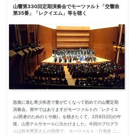
ラデク・バボラークさんの指揮とホルンで自…
山響第330回定期演奏会でモーツァルト「交響曲
第35番」「レクイエム」等を聴く
急激に進む希少疾患で妻が亡くなって初めての山響定期
演奏会。喪中ではありますがモーツァルトの「レクイエ
ム(死者のためのミサ曲)」を聴きたくて、2月8日(日)の午
後、山形テルサホールに出かけました。今回のプログラ
ムは鈴木秀美さんの指揮で、 モーツァルト：行進曲 ニ長