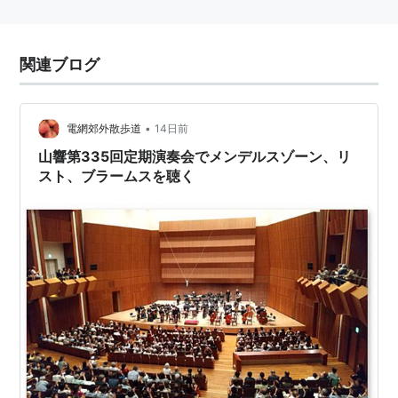
関連ブログ
•
電網郊外散歩道
14日前
山響第335回定期演奏会でメンデルスゾーン、リ
スト、ブラームスを聴く