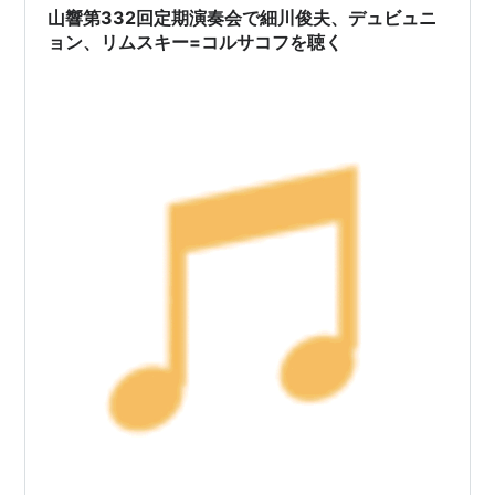
奏曲を作曲したプントの頃は、演奏、…
山響第332回定期演奏会で細川俊夫、デュビュニ
ョン、リムスキー=コルサコフを聴く