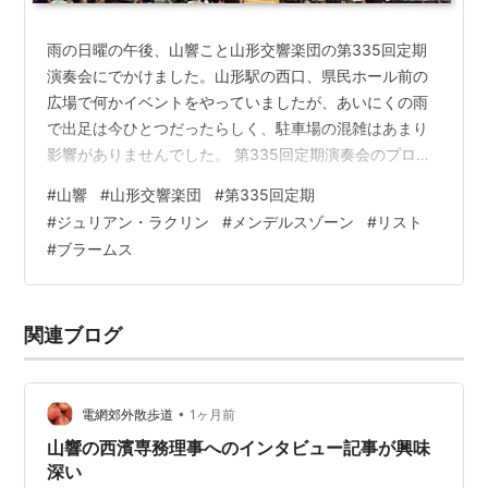
雨の日曜の午後、山響こと山形交響楽団の第335回定期
演奏会にでかけました。山形駅の西口、県民ホール前の
広場で何かイベントをやっていましたが、あいにくの雨
で出足は今ひとつだったらしく、駐車場の混雑はあまり
影響がありませんでした。 第335回定期演奏会のプログ
ラム 本日のプログラムは、 メンデルスゾーン：ヴァイオ
#
山響
#
山形交響楽団
#
第335回定期
リン協奏曲 ホ短調 作品64リスト：19のハンガリー狂詩
#
ジュリアン・ラクリン
#
メンデルスゾーン
#
リスト
曲 第２番（管弦楽版）ブラームス：交響曲 第２番 ニ長
#
ブラームス
調 作品73 指揮・ヴァイオリン：ジュリアン・ラクリン、
演奏：山形交響楽団 というものです。今回の演奏会は、
ジュリアン・ラクリンの山響ミュージック・パートナー
関連ブログ
就任記念と銘打ったもの…
•
電網郊外散歩道
1ヶ月前
山響の西濱専務理事へのインタビュー記事が興味
深い