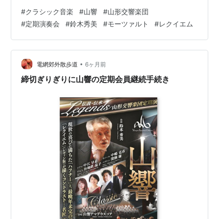
調 K.249 モーツァルト：セレナード 第7番 ニ長調「ハフ
#
クラシック音楽
#
山響
#
山形交響楽団
ナー」K.250 より 第1楽章 モーツァルト：交響曲 第35番
#
定期演奏会
#
鈴木秀美
#
モーツァルト
#
レクイエム
ニ長調「ハフナー」K.385 モーツァルト：レクイエム ニ
短調 K.626（レヴィン版） ソプラノ：中江 早希、アル
ト：谷地畝 晶子、 テノール：中嶋 克彦、バリトン：深
瀬 廉 合唱：山響アマデウスコア 山形交…
•
電網郊外散歩道
6ヶ月前
締切ぎりぎりに山響の定期会員継続手続き