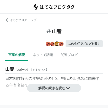
はてなブログ トップ
山響
このタグでブログを書く
言葉の解説
ネットで話題
関連ブログ
山響
(
スポーツ
)
【
やまひびき
】
日本相撲協会の年寄名跡の1つ。初代の四股名に由来す
る年寄名跡である。
解説の続きを読む