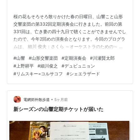
桜の花もそろそろ散りかけた春の日曜日、山響こと山形
交響楽団の第332回定期演奏会に行きました。前回の第
331回は、亡き妻の四十九日で聴くことができませんでし
たので、今年2回めの演奏会となります。今回のプログラ
ムは、 細川 俊夫：さくら ～オーケストラのための～ リ
シャール・デュビュニョン：アルト・サクソフォン協奏
#
山響
#
山形交響楽団
#
定期演奏会
#
川瀬賢太郎
曲「英雄的」作品89 リムスキー＝コルサコフ：シェエラ
#
上野耕平
#
細川俊之
#
デュビュニョン
ザード 作品35 指揮：川瀬 賢太郎、サクソフォン：上野
#
リムスキー=コルサコフ
#
シェエラザード
耕平 というもので、「シェエラザード」以外はもちろん
初めて聴く曲目です。 山形テルサホールに入ると、ステ
ージ上の楽器配置がなんだかぎっしりという感じ。ざっ
と数えてみたら、第1…
•
電網郊外散歩道
5ヶ月前
新シーズンの山響定期チケットが届いた