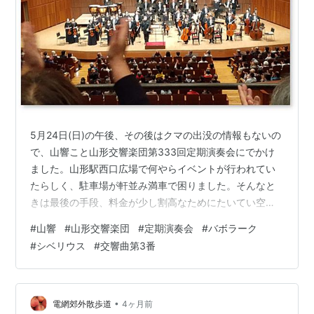
5月24日(日)の午後、その後はクマの出没の情報もないの
で、山響こと山形交響楽団第333回定期演奏会にでかけ
ました。山形駅西口広場で何やらイベントが行われてい
たらしく、駐車場が軒並み満車で困りました。そんなと
きは最後の手段、料金が少し割高なためにたいてい空い
ている霞城セントラルの屋内駐車場に行ったところ、案
#
山響
#
山形交響楽団
#
定期演奏会
#
バボラーク
の定、空きがありました。 山響第333回定期演奏会のプ
#
シベリウス
#
交響曲第3番
ログラム 開演前のプレコンサートトークで、西濱事務局
長と指揮＆ホルンのバボラークさんの話を聞きました。
特に興味深かったのは、バボラークさんの自作の曲のこ
と。次回、第334回の定期演奏会で取り上げるホルン協
•
電網郊外散歩道
4ヶ月前