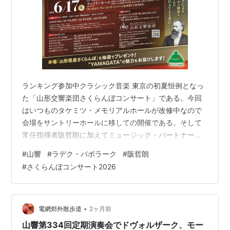
ランキング参加中クラシック音楽 東京の初夏恒例となっ
た「山形交響楽団さくらんぼコンサート」である。今回
はいつものタケミツ・メモリアルホールが改修中なので
会場をサントリーホールに移しての開催である。そして
常任指揮者阪哲朗に加えてミュージック・パートナーの
ラデク・バボラークを指揮とホルンで招くという豪華二
#
山響
#
ラデク・バボラーク
#
阪哲朗
頭体制のコンサートである。前半がバボラークの指揮で
#
さくらんぼコンサート2026
まずは同郷のドヴォルザークの序曲「わが故郷」作品62
だ。ここでは山響はコントラバス4本のフル体制。ドヴォ
ルザークらしい親しみやすいメロディが素朴に歌われる
佳曲である。バボラークの作り出す柔らかなアンサンブ
•
電網郊外散歩道
2ヶ月前
ルと美しい木管の響が曲の良さを引き立てた。続…
山響第334回定期演奏会でドヴォルザーク、モー