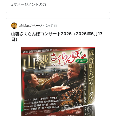
み、成果をあげるに至る経緯とマネージメントの背景と
#
マネージメントの力
なる考え方を紹介したものです。 www.kobe-np.co.jp 私
も定期会員として西濱さんの着任以後の山響の変貌を嬉
しく興味深く見ている一人です。当ブログでも、「西濱
効果」などという表現で当…
•
続 Maxのページ
2ヶ月前
山響さくらんぼコンサート2026（2026年6月17
日）