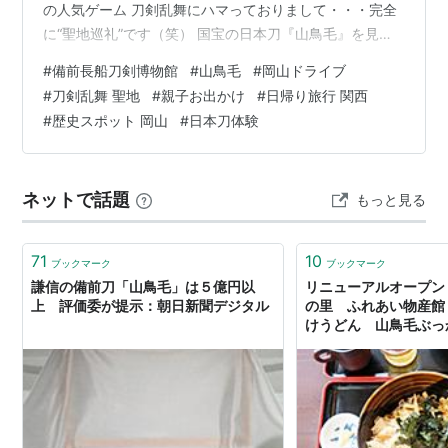
の人気ゲーム 刀剣乱舞にハマっておりまして・・・完全
に“聖地巡礼”です（笑） 国宝の日本刀『山鳥毛』を見に
行く 想像以上の人気にびっくり ５億円の刀ってマジ！？
#
備前長船刀剣博物館
#
山鳥毛
#
岡山ドライブ
職人さんに聞いた『日本刀のすごさ』 アクセスは正直ち
#
刀剣乱舞 聖地
#
親子お出かけ
#
日帰り旅行 関西
ょっと不便 ⚔️この人が『山鳥毛』のキャラらしい ほほ〜
#
歴史スポット 岡山
#
日本刀体験
国宝の日本刀『山鳥毛』を見に行く 今回のお目当ては、
あの上杉謙信の愛用とされる国宝 『山鳥毛（さんちょう
もう）』の特別展示。 正直に言います。 私は刀のこと、
ネットで話題
もっと見る
さっぱりわ…
71
10
ブックマーク
ブックマーク
謙信の備前刀「山鳥毛」は５億円以
リニューアルオープン
上 評価委が提示：朝日新聞デジタル
の里 ふれあい物産館
けうどん 山鳥毛ぶっ
り刀の塩ソフトパフェ メロン
Rose （エターナルロ