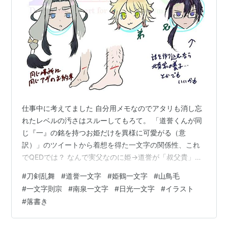
仕事中に考えてました 自分用メモなのでアタリも消し忘
れたレベルの汚さはスルーしてもろて。 「道誉くんが同
じ『一』の銘を持つお姫だけを異様に可愛がる（意
訳）」のツイートから着想を得た一文字の関係性、これ
でQEDでは？ なんで実父なのに姫→道誉が「叔父貴」呼
びやねん、ってツッコミについては、道誉くんはお姫を
#
刀剣乱舞
#
道誉一文字
#
姫鶴一文字
#
山鳥毛
山鳥毛に託してドバイ……とは言わんけどどっかに行って
#
一文字則宗
#
南泉一文字
#
日光一文字
#
イラスト
たとか、 現当主は山鳥毛なので本当の所がどうあれ山鳥
#
落書き
毛を「父（頭的な意味の）」、道誉くんを「その下」の
呼び方をしなきゃいけないとか、 なんかそーゆーびみょ