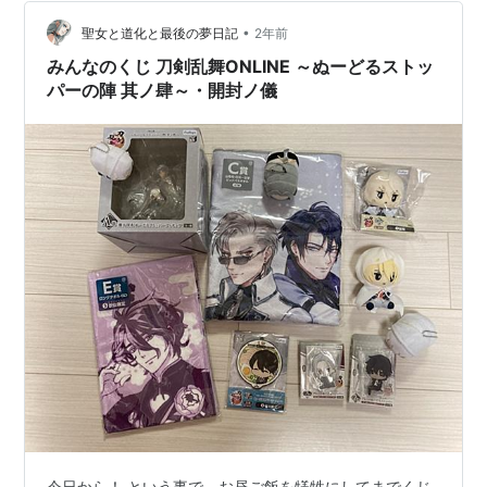
いしきたりによるものだと思います。 托卵されたことに
本当に気付いてないかも知れないし。 つ…
•
聖女と道化と最後の夢日記
2年前
みんなのくじ 刀剣乱舞ONLINE ～ぬーどるストッ
パーの陣 其ノ肆～・開封ノ儀
今日から！ という事で、お昼ご飯を犠牲にしてまでくじ