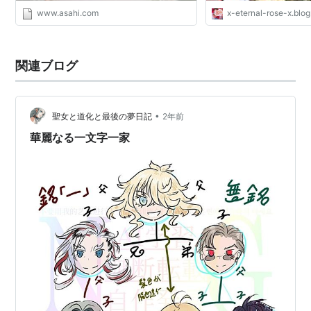
www.asahi.com
x-eternal-rose-x.blog
関連ブログ
•
聖女と道化と最後の夢日記
2年前
華麗なる一文字一家