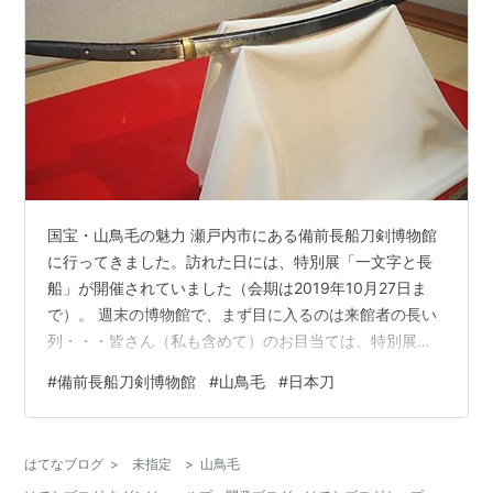
国宝・山鳥毛の魅力 瀬戸内市にある備前長船刀剣博物館
に行ってきました。訪れた日には、特別展「一文字と長
船」が開催されていました（会期は2019年10月27日ま
で）。 週末の博物館で、まず目に入るのは来館者の長い
列・・・皆さん（私も含めて）のお目当ては、特別展会
期中に一週間だけ展示される、国宝「太刀 無銘一文字
#
備前長船刀剣博物館
#
山鳥毛
#
日本刀
（山鳥毛）」。備前の刀工集団の中でも名高い福岡一文
字派の作と言われ、上杉謙信も愛したという名刀です。
「景勝公御手選三十五腰」（上杉家が所蔵する数百口の
はてなブログ
>
未指定
>
山鳥毛
刀のうち、上杉景勝が特に好んだもの）の一つでもある