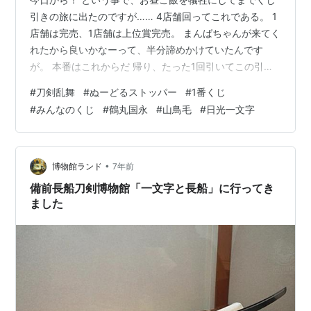
引きの旅に出たのですが…… 4店舗回ってこれである。 1
店舗は完売、1店舗は上位賞完売。 まんばちゃんが来てく
れたから良いかなーって、半分諦めかけていたんです
が。 本番はこれからだ 帰り、たった1回引いてこの引き
の強さである。 変な笑い出ましたよね。 具体的に言え
#
刀剣乱舞
#
ぬーどるストッパー
#
1番くじ
ば、コンフィデンスマンJPの英雄編のラストのマルセル
#
みんなのくじ
#
鶴丸国永
#
山鳥毛
#
日光一文字
真梨邑の本物と偽物が鉢合わせした時の、本物の方のあ
の笑い方そっくりって自分でも思いました。 多分後ろに
並んでたお姉さんも審神者だと思うんだけど、目ぇひん
剥いてましたよね。 目の前で掻っ攫ってってすまんの！
•
博物館ランド
7年前
その後5回引いて、最終結果…
備前長船刀剣博物館「一文字と長船」に行ってき
ました