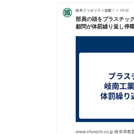
•
岐阜クゥオリティ覚醒！
2年前
部員の頭をプラスチッ
顧問が体罰繰り返し停職
www.chunichi.co.j