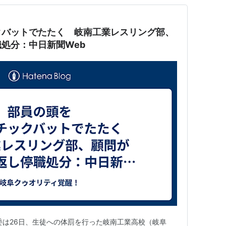
クバットでたたく 岐南工業レスリング部、
処分：中日新聞Web
p 岐阜県教委は26日、生徒への体罰を行った岐南工業高校（岐阜