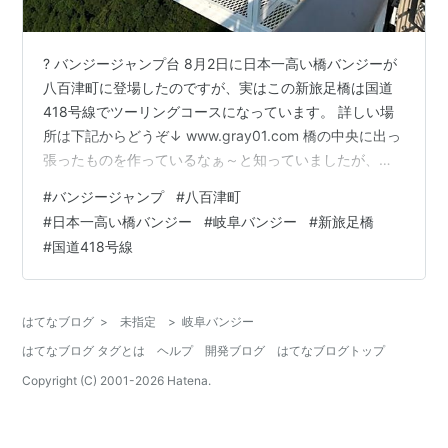
? バンジージャンプ台 8月2日に日本一高い橋バンジーが
八百津町に登場したのですが、実はこの新旅足橋は国道
418号線でツーリングコースになっています。 詳しい場
所は下記からどうぞ↓ www.gray01.com 橋の中央に出っ
張ったものを作っているなぁ～と知っていましたが、工
事用の足場かと思っていました。 バンジージャンプはや
#
バンジージャンプ
#
八百津町
ったことがないですが、下の川まで高さ215mって想像を
#
日本一高い橋バンジー
#
岐阜バンジー
#
新旅足橋
超える高さからのジャンプじゃないですか！ 絶対にやろ
#
国道418号線
うとは思えません・・・場所はこんな感じです・・・ 橋
からの景色 高さは分かるかな？眼下に森が見えるっ
て・・・ 橋の中央に設けられたジャンプ台 この位置でも
はてなブログ
>
未指定
>
岐阜バンジー
高さは半分程…
はてなブログ タグとは
ヘルプ
開発ブログ
はてなブログトップ
Copyright (C) 2001-
2026
Hatena.