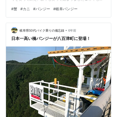
って楽しく、のんびりマイペースで参りま～す🐥 今更で
#
蟹
#
カニ
#
バンジー
#
岐阜バンジー
すがクリスマス🎄 年末年始はやっぱカニでしょ🦀 おせち
も手抜き 元旦はやっぱバンジーでしょ！！ 今更ですがク
リスマス🎄 昨年、最後にもう一度ブログを更新するつも
•
りでいました💻️が、あれよあれよという間に2020年が終
岐阜県50代バイク乗りの備忘録
6年前
わってしまっていました😅せっかくご馳走を用意して食
日本一高い橋バンジーが八百津町に登場！
べたので、ぴよ家…