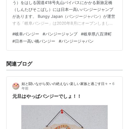
う）をはしる国道418号丸山バイパスにかかる新旅足橋
（しんたびそこばし）には日本一高いバンジージャンプ
があります。 Bungy Japan（バンジージャパン）が運営
する「岐阜バンジー」は2020年8月にオープンしまし
た。 2020年11月に旦那さんが体験した様子をレポートし
#
岐阜バンジー
#
バンジージャンプ
#
岐阜県八百津町
ます。 動画もありますのでお楽しみに。 Bungy
#
日本一高い橋バンジー
#
バンジージャパン
Japan（バンジージャパン）とは？ どこにある？ 高さは
どれくらい？ 岐阜バンジーは世界第何位？ 岐阜バンジー
場所はどこ？ 体験するには？ 料金は？ その他の注意事
関連ブログ
項は？ 日本一のバンジージャンプ体験 高低差215メート
ル…
•
姑と闘いながら笑いの絶えない楽しい家族と過ごす日々
6
年前
元旦はやっぱバンジーでしょ！！