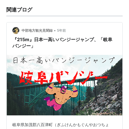
関連ブログ
•
中部地方観光見聞録
5年前
『215m』日本一高いバンジージャンプ、「岐阜
バンジー」
岐阜県加茂郡八百津町（ぎふけんかもぐんやおつちょ