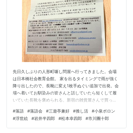
先日久しぶりの人形町噺し問屋へ行ってきました。会場
は日本橋社会教育会館。 家を出るタイミングで雨が強く
降り出したので、長靴に変え1枚手ぬぐい追加で出発。会
場へ着いてお馴染みの皆さんと話していたら短くして履
いていた長靴を褒められる。新宿の雑貨屋さんで買った
日本野鳥の会のバードウォッチング長靴。軽くて扱いや
#
落語
#
落語会
#
三遊亭兼好
#
推し活
#
小泉ポロン
すいのでおすすめ。 人形町でしか会わない方には年始の
#
浮世絵
#
岩井半四郎
#
松本幸四郎
#
市川團十郎
挨拶を。昨年末に次に会うのは春だと話していたと笑
う。前の日に福島県立美術館まで足を伸ばした方、各地