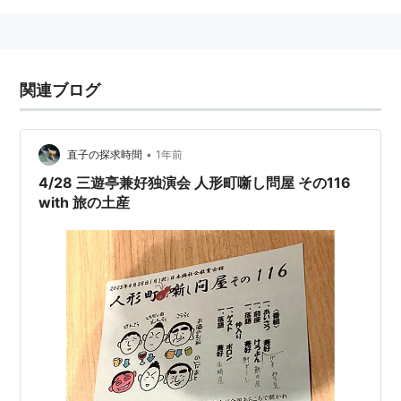
関連ブログ
•
直子の探求時間
1年前
4/28 三遊亭兼好独演会 人形町噺し問屋 その116
with 旅の土産