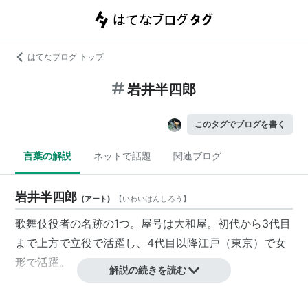
はてなブログ トップ
岩井半四郎
このタグでブログを書く
言葉の解説
ネットで話題
関連ブログ
岩井半四郎
(
アート
)
【
いわいはんしろう
】
歌舞伎役者の名跡の1つ。屋号は大和屋。初代から3代目
まで上方で立役で活躍し、4代目以降江戸（東京）で女
形で活躍。
解説の続きを読む