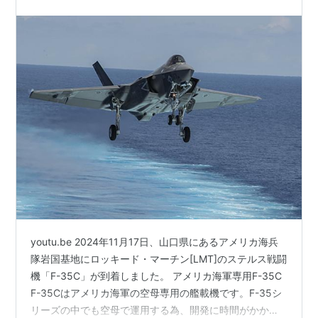
youtu.be 2024年11月17日、山口県にあるアメリカ海兵
隊岩国基地にロッキード・マーチン[LMT]のステルス戦闘
機「F-35C」が到着しました。 アメリカ海軍専用F-35C
F-35Cはアメリカ海軍の空母専用の艦載機です。F-35シ
リーズの中でも空母で運用する為、開発に時間がかかり