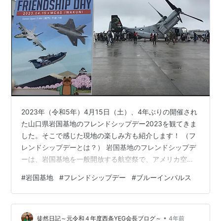
2023年（令和5年）4月15日（土）、4年ぶりの開催され
た山口県岩国基地のフレンドシップデー2023を観てきま
した。そこで感じた現地の楽しみ方も紹介します！ （フ
レンドシップデーとは？） 岩国基地のフレンドシップデ
ーは、岩国基地を一般開放する航空祭で、アメリカ空・
海・陸軍と日本の陸・海・空の自衛隊が参加し、軍用機
#
岩国基地
#
フレンドシップデー
#
ブルーインパルス
などの展示やデモンストレーションが行われます。この
航空祭には毎回20万人ほどが集まっています。しかし近
年はコロナの影響等で開催されておらず、2023年(令和5
•
年）の航空祭は2019年（令和元年）以来、4年ぶりの開
徒然日記～元令和４年度西条YEG会長ブログ～
4年前