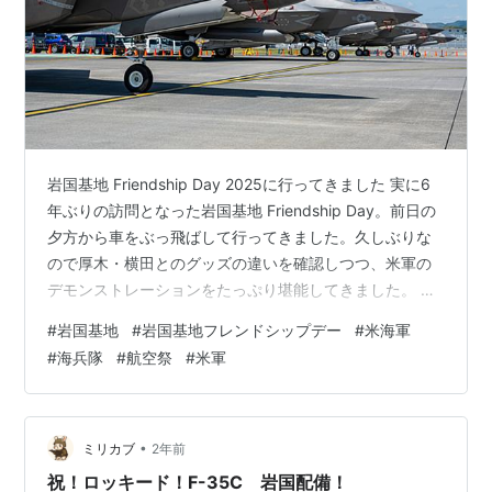
岩国基地 Friendship Day 2025に行ってきました 実に6
年ぶりの訪問となった岩国基地 Friendship Day。前日の
夕方から車をぶっ飛ばして行ってきました。久しぶりな
ので厚木・横田とのグッズの違いを確認しつつ、米軍の
デモンストレーションをたっぷり堪能してきました。 撮
影機材は買ったばかりのNikon Z5Ⅱ＆ NIKKOR Z 50mm
#
岩国基地
#
岩国基地フレンドシップデー
#
米海軍
f/1.8 S （とiPhone）です。 ストレスMAXの入国 岩国基
#
海兵隊
#
航空祭
#
米軍
地は並びはするものの、割とスムーズに入れていたので
今年も前回と同じパターンで行動したのですが、基地の
西門をくぐってからピクリとも動かず！！結局西門から
手荷物検査をパスす…
•
ミリカブ
2年前
祝！ロッキード！F-35C 岩国配備！