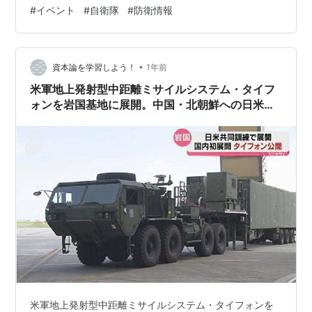
派遣された訳ではない、という事の証左といいますか、
#
イベント
#
自衛隊
#
防衛情報
アメリカの余裕の誇示なのか。 今週末の自衛隊関連行事
は行われないようです。ゴールデンウィークの最中にど
ういった行事があるのか、地本募集対象者の特別説明会
などが行われますし、広報センターでは、朝霞の陸上自
•
資本論を学習しよう！
1年前
衛隊公報センターでの特別装備展示などが行われ…
米軍地上発射型中距離ミサイルシステム・タイフ
ォンを岩国基地に展開。中国・北朝鮮への日米共
同の先制攻撃態勢の構築だ！！
米軍地上発射型中距離ミサイルシステム・タイフォンを