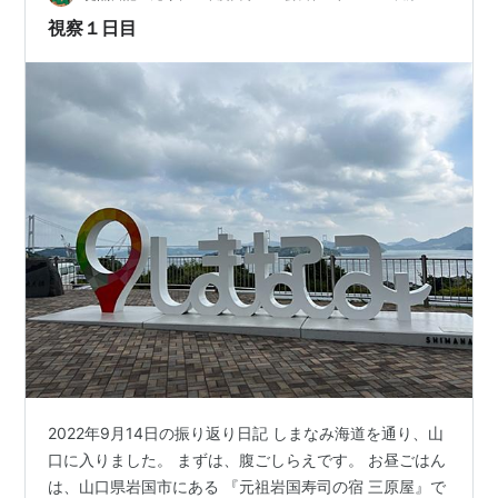
催です。例年は5月5日に実施していましたが、５月に広
視察１日目
島市で主要7カ国首脳…
2022年9月14日の振り返り日記 しまなみ海道を通り、山
口に入りました。 まずは、腹ごしらえです。 お昼ごはん
は、山口県岩国市にある 『元祖岩国寿司の宿 三原屋』で