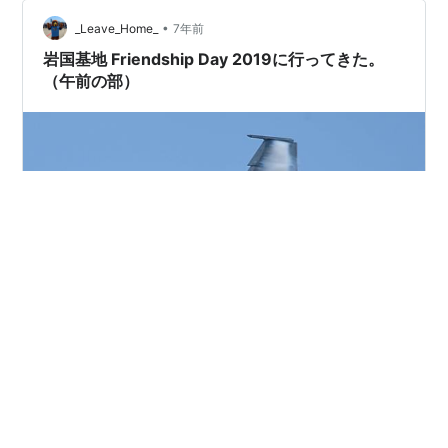
プロペラも無いこんな鉄の塊が浮いてるか不思議だ。F-
16／F-18ほど派手な飛行はしないけれど、こうやって
•
_Leave_Home_
7年前
最…
岩国基地 Friendship Day 2019に行ってきた。
（午前の部）
岩国基地 Friendship Day 2019に行ってきました。（午
前の部） 当初は行く予定では無かった今年の岩国基地