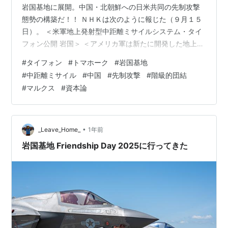
岩国基地に展開。中国・北朝鮮への日米共同の先制攻撃
態勢の構築だ！！ ＮＨＫは次のように報じた（９月１５
日）。 ＜米軍地上発射型中距離ミサイルシステム・タイ
フォン公開 岩国＞ ＜アメリカ軍は新たに開発した地上発
射型の中距離ミサイルシステム「タイフォン」を日本に
#
タイフォン
#
トマホーク
#
岩国基地
初めて展開させ、１５日、山口県岩国市のアメリカ軍岩
#
中距離ミサイル
#
中国
#
先制攻撃
#
階級的団結
国基地で公開しました。 アメリカ軍が新たに開発した地
#
マルクス
#
資本論
上発射型の中距離ミサイルシステム「タイフォン」は、
巡航ミサイル「トマホーク」を発射でき、射程１６００
キロのタイプであれば、岩国基地から東シナ海、そして
中国の一部に届く能力があります。 アメリ…
•
_Leave_Home_
1年前
岩国基地 Friendship Day 2025に行ってきた