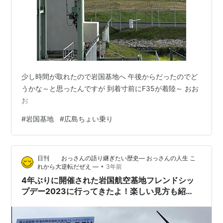
少し時間が取れたので岩国基地へ 午後からだったのでど
うかな～と思ったんですが 到着寸前にF35が着陸～ おお
お
#
岩国基地
#
広島ちょい乗り
日刊 おっさんの語り継ぎたい歴史― おっさんの人生 こ
•
れから大逆転だぜえ ―
3年前
4年ぶりに開催された岩国航空基地フレンドシッ
プデー2023に行ってきたよ！楽しい見方も紹
介！