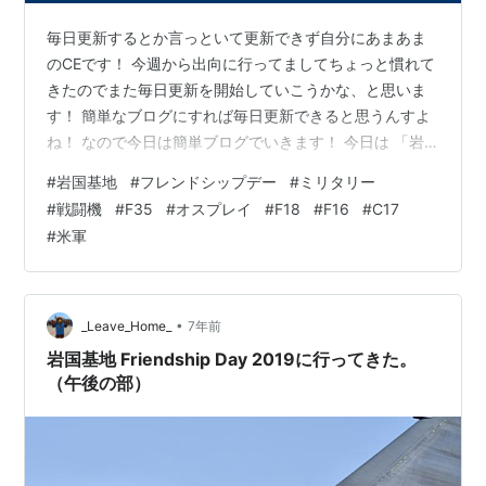
毎日更新するとか言っといて更新できず自分にあまあま
のCEです！ 今週から出向に行ってましてちょっと慣れて
きたのでまた毎日更新を開始していこうかな、と思いま
す！ 簡単なブログにすれば毎日更新できると思うんすよ
ね！ なので今日は簡単ブログでいきます！ 今日は 「岩
国基地フレンドシップデー2019」の宣伝です youtu.be
#
岩国基地
#
フレンドシップデー
#
ミリタリー
岩国基地フレンドシップデーは毎年５月に開催されてい
#
戦闘機
#
F35
#
オスプレイ
#
F18
#
F16
#
C17
ます 岩国基地は山口県岩国市にある基地でアメリカ空
#
米軍
軍・海兵隊、日本の自衛隊が使用しています 日米の交流
を深めるこのイベント、まじで神イベントなんすよ！ と
りあえずコンテンツを宣伝していきます！！！ 再生リス
ト↓↓ 岩国フレンド…
•
_Leave_Home_
7年前
岩国基地 Friendship Day 2019に行ってきた。
（午後の部）