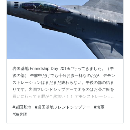
岩国基地 Friendship Day 2019に行ってきました。（午
後の部） 午前中だけでも十分お腹一杯なのだが、デモン
ストレーションはまだまだ終わらない。午後の部の始ま
りです。岩国フレンドシップデーで困るのはお昼ご飯を
買いに行ってる暇が全然無い！！ デモンストレーション
午後の部 午後の部まずは海兵隊のF35-Bグリーンナイ
#
岩国基地
#
岩国基地フレンドシップデー
#
海軍
ツ。今年もウェポンベイを惜しみなく見せてくれる大サ
#
海兵隊
ービス。 F-35のお腹。いつもの感想：すごいスベスベし
てそうです・・・。 F-35Bのおしり。 垂直着陸モード。