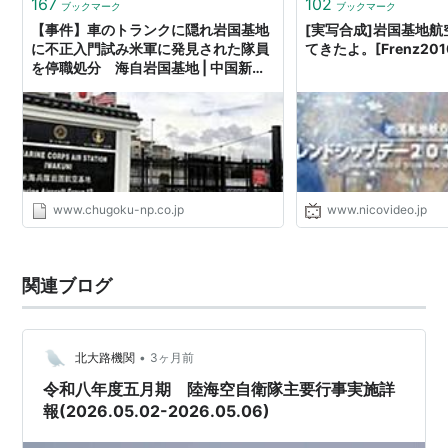
167
102
ブックマーク
ブックマーク
【事件】車のトランクに隠れ岩国基地
[実写合成]岩国基地
に不正入門試み米軍に発見された隊員
てきたよ。[Frenz201
を停職処分 海自岩国基地 | 中国新聞
デジタル
www.chugoku-np.co.jp
www.nicovideo.jp
関連ブログ
•
北大路機関
3ヶ月前
令和八年度五月期 陸海空自衛隊主要行事実施詳
報(2026.05.02-2026.05.06)