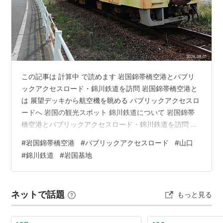
この記事は 計算中 で読めます 岩国錦帯橋空港とパブリ
ックアクセスロード・錦川鉄道を訪問 岩国錦帯橋空港と
は 展望デッキから航空機を眺める パブリックアクセスロ
ードへ 岩国の観光スポット 錦川鉄道について 岩国錦帯
橋空港とパブリックアクセスロード・錦川鉄道を訪問 は
じめに 山口県岩国市にある岩国錦帯橋空港を訪れてきま
#
岩国錦帯橋空港
#
パブリックアクセスロード
#
山口
した。全国でも珍しい米軍岩国基地との軍民共用空港と
#
錦川鉄道
#
岩国基地
して知られ、航空ファンだけでなく旅行者にも人気のス
ポットです。 今回の目的は、空港展望デッキから航空機
を眺めること、そして空港周辺に整備されているパブリ
ネットで話題
もっと見る
ックアクセスロードを歩きながら飛行機撮影を楽しむこ
とでした。 実際に訪れてみると…