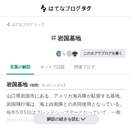
はてなブログ トップ
岩国基地
このタグでブログを書く
言葉の解説
ネットで話題
関連ブログ
岩国基地
(
地理
)
【
いわくにきち
】
山口県
岩国市
にある、
アメリカ海兵隊
が駐留する基地。
岩国飛行場
は、
海上自衛隊
との共同使用となっている。
毎年5月5日はフレンドシップデーとなっていて、一般
解説の続きを読む
開放が行われる。
ピザがおいしいと評判。