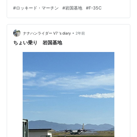
実戦配備が遅れていますが、やっと日本に配備されま
#
ロッキード・マーチン
#
岩国基地
#
F-35C
す。 F-35Cの特徴 岩国基地に配備されるのは空母「ジョ
ージ・ワシントン」に所属しているF-35Cです。
youtu.be 日本でも先日護衛艦「かが」にF-35Bの発艦着
•
艦訓練が行われました。F-35シリーズの生産数も1000機
ナナハンライダー V7 's diary
2年前
を超えてきており、これからの活…
ちょい乗り 岩国基地