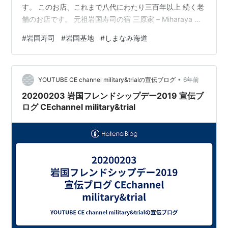
す。 このお店、これまで八代にわたり三百年以上 続く老
舗のお店です。 元祖岩国寿司の宿 三原家 – Miharaya 歴
史を感じる建物の中で、 木枠に詰め込んだ酢飯を押して
#
岩国寿司
#
岩国基地
#
しまなみ海道
作る 岩国寿司の実演を目の前で見せて頂き、 足で押して
押して仕上げていきます。 この大きな「のこぎり」のよ
うな刃で切り分けていきます。 メンバーも、初めてみる
•
その様子をカメラに収めようと 写真撮影タイムとなりま
YOUTUBE CE channel military&trialの宣伝ブログ
6年前
した。 そして創業当時と変わらないといわれている味
20200203 岩国フレンドシップデー2019 宣伝ブ
を…
ログ CEchannel military&trial