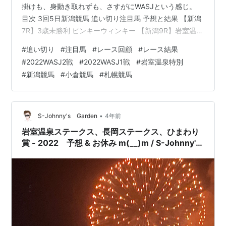
掛けも、身動き取れずも、さすがにWASJという感じ。
目次 3回5日新潟競馬 追い切り注目馬 予想と結果 【新潟
7R】3歳未勝利 ピンキーウィンキー 【新潟9R】岩室温泉
特別 バーンパッション 4回5日小倉競馬 追い切り注目馬
#
追い切り
#
注目馬
#
レース回顧
#
レース結果
予想と結果 【小倉6R】3歳未勝利 アドマイヤラヴィ 2回
#
2022WASJ2戦
#
2022WASJ1戦
#
岩室温泉特別
5日札幌競馬 追い切り注目馬 予想と結果 【札幌5R】2歳
#
新潟競馬
#
小倉競馬
#
札幌競馬
新馬 ペリエール 【札幌10R】2022WASJ2戦 アスクキン
グコング 【札幌11R】2022WASJ2戦 ホウオウリアリテ
ィ スタッドリー 3回5日新…
•
S-Johnny's Garden
4年前
岩室温泉ステークス、長岡ステークス、ひまわり
賞 - 2022 予想 & お休み m(__)m / S-Johnny's
- Garden