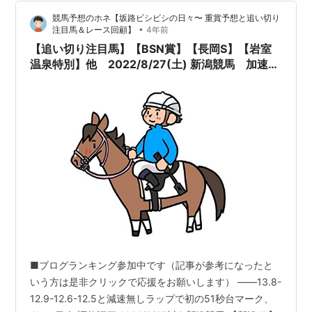
うなのは調教も良い［ゴールドクロス］か。穴は［シン
競馬予想のホネ【坂路ビシビシの日々〜 重賞予想と追い切り
ゼンマックス］が休み明けでどうか・・。 馬連 …
•
注目馬＆レース回顧】
4年前
【追い切り注目馬】【BSN賞】【長岡S】【岩室
温泉特別】他 2022/8/27(土) 新潟競馬 加速ラ
ップで初めて
■ブログランキング参加中です（記事が参考になったと
いう方は是非クリックで応援をお願いします） ――13.8-
12.9-12.6-12.5と減速無しラップで初の51秒台マーク、