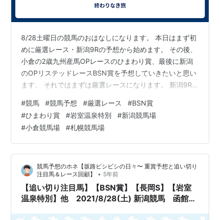
8/28土曜日の競馬のおはなしになります。 本日はまず初
めに厳選レース・新潟9Rの予想から始めます。 その後、
小倉の2歳九州産馬OPレースのひまわり賞、最後に新潟
のOPリステッドレースBSN賞を予想していきたいと思い
ます。 それではまずは厳選レースになります。 新潟9R
岩室温泉特別（2勝クラス）D1200ｍ 本日の厳選1頭 ◎15
#
競馬
#
競馬予想
#
厳選レース
#
BSN賞
番ララクリュサオル（牡5） ララクリュサオルは今まで6
#
ひまわり賞
#
岩室温泉特別
#
新潟競馬場
回走って1着2回2着2回3着2回と複勝率は100％。 ダート
#
小倉競馬場
#
札幌競馬場
1000ｍ～1400ｍ戦では勝ち負け必至、今までのレース
を見ても連軸に最適と思われます。 〇グランパラディー
ゾ ▲シャマル △スペクタクル 買い目 馬連流…
競馬予想のホネ【坂路ビシビシの日々〜 重賞予想と追い切り
•
注目馬＆レース回顧】
5年前
【追い切り注目馬】【BSN賞】【長岡S】【岩室
温泉特別】他 2021/8/28(土) 新潟競馬 函館帰
りでも上々