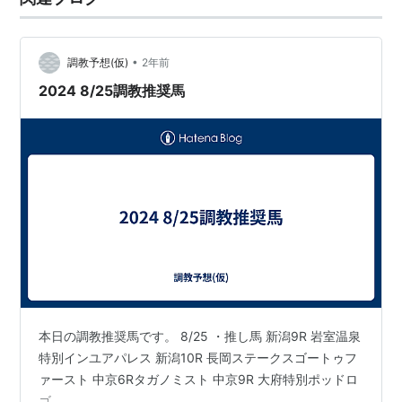
•
調教予想(仮)
2年前
2024 8/25調教推奨馬
本日の調教推奨馬です。 8/25 ・推し馬 新潟9R 岩室温泉
特別インユアパレス 新潟10R 長岡ステークスゴートゥフ
ァースト 中京6Rタガノミスト 中京9R 大府特別ポッドロ
ゴ