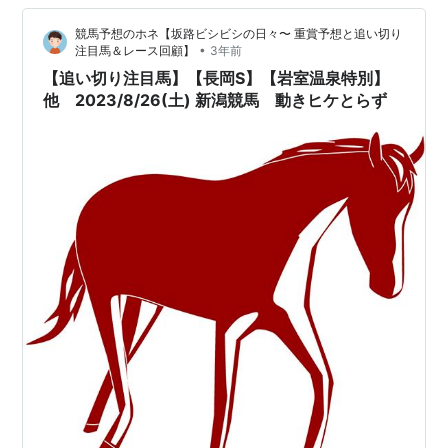
日(土)追い切り注目馬はこちら ・【追い切り注目馬】
競馬予想のホネ【坂路ビシビシの日々〜 重賞予想と追い切り
【揖斐川特別】他 中京競馬 ・【…
•
注目馬＆レース回顧】
3年前
【追い切り注目馬】【長岡S】【岩室温泉特別】
他 2023/8/26(土) 新潟競馬 動きヒケとらず