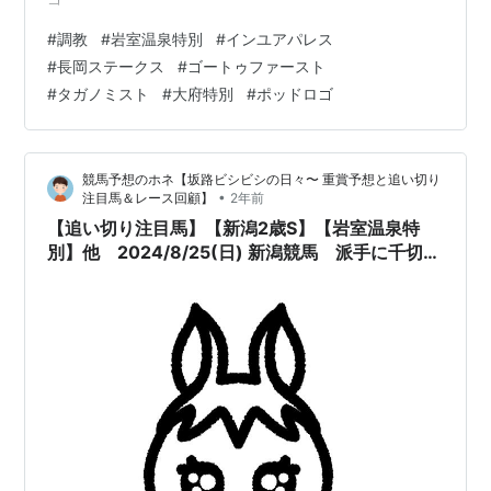
#
調教
#
岩室温泉特別
#
インユアパレス
#
長岡ステークス
#
ゴートゥファースト
#
タガノミスト
#
大府特別
#
ポッドロゴ
競馬予想のホネ【坂路ビシビシの日々〜 重賞予想と追い切り
•
注目馬＆レース回顧】
2年前
【追い切り注目馬】【新潟2歳S】【岩室温泉特
別】他 2024/8/25(日) 新潟競馬 派手に千切っ
て