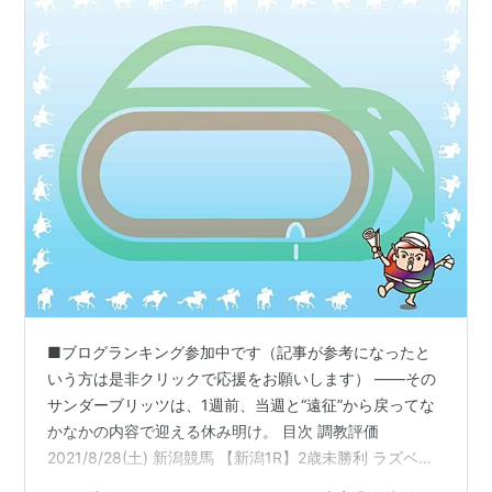
■ブログランキング参加中です（記事が参考になったと
いう方は是非クリックで応援をお願いします） ――その
サンダーブリッツは、1週前、当週と“遠征”から戻ってな
かなかの内容で迎える休み明け。 目次 調教評価
2021/8/28(土) 新潟競馬 【新潟1R】2歳未勝利 ラズベリ
ームース ダイメイミライ 【新潟8R】3歳以上1勝クラス