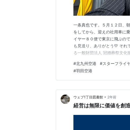
一条真也です。５月１２日、
をしてから、迎えの社用車に
イヤー８０便で東京に飛ぶので
も見送り、ありがとう💛 それ
る一般財団法人 冠婚葬祭文化
今回は時間がないので、出版
#
北九州空港
#
スターフライ
で鹿児島に移動します。鹿児島
#
羽田空港
ロック研修会および懇親会に参
•
ウェブ1丁目図書館
2年前
経営は無限に価値を創