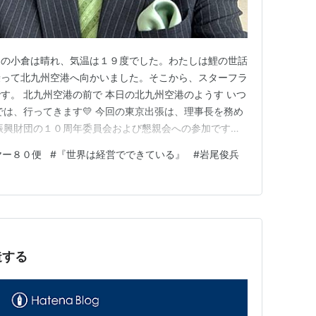
朝の小倉は晴れ、気温は１９度でした。わたしは鯉の世話
乗って北九州空港へ向かいました。そこから、スターフラ
す。 北九州空港の前で 本日の北九州空港のようす いつ
では、行ってきます💛 今回の東京出張は、理事長を務め
振興財団の１０周年委員会および懇親会への参加です。
や映画の打ち合わせはありません。翌１３日からは飛行機
ヤー８０便
#
『世界は経営でできている』
#
岩尾俊兵
では、一般社団法人 全日本冠婚葬祭互助協会の九州ブ
加します。鹿児島は久…
造する