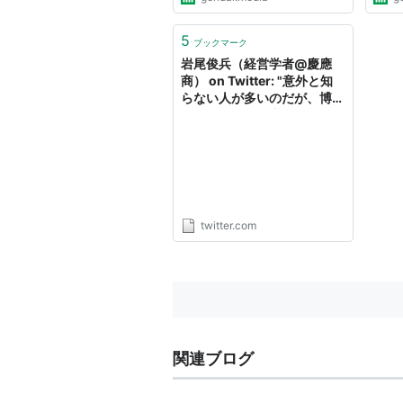
5
ブックマーク
岩尾俊兵（経営学者@慶應
商） on Twitter: "意外と知
らない人が多いのだが、博士
号を取ると国会議員政策担当
秘書（国家公務員総合職の課
長待遇とされる）に無試験で
就ける。待遇は月収43万円
ボーナスありが「下限」で手
当てもあり、年収は平均
1000万円程度。実は博士に
twitter.com
はアカデミア意外にもいろん
な可能性が残されている。"
関連ブログ