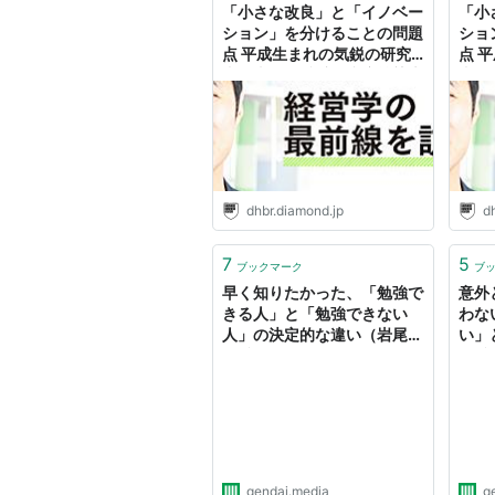
「小さな改良」と「イノベー
「小
ション」を分けることの問題
ショ
点 平成生まれの気鋭の研究
点 
者 岩尾俊兵氏（慶應義塾大
者 
学） | イノベーション｜
学）
DIAMOND ハーバード・ビ
DI
ジネス・レビュー
ジネ
dhbr.diamond.jp
d
7
5
ブックマーク
ブ
早く知りたかった、「勉強で
意外
きる人」と「勉強できない
わな
人」の決定的な違い（岩尾
い」
俊兵）
俊兵
gendai.media
g