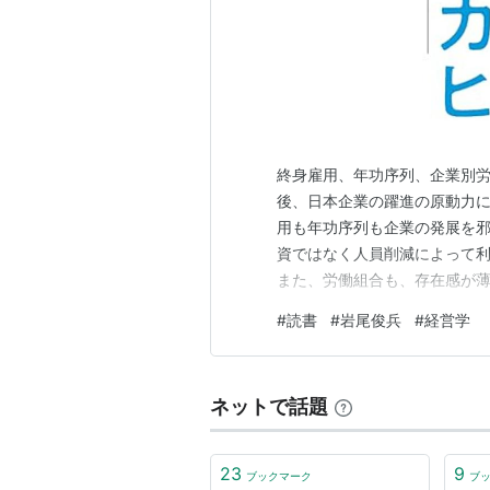
終身雇用、年功序列、企業別
後、日本企業の躍進の原動力に
用も年功序列も企業の発展を
資ではなく人員削減によって
また、労働組合も、存在感が
す。昭和の日本経済をけん引
#
読書
#
岩尾俊兵
#
経営学
でしょうか。
ネットで話題
23
9
ブックマーク
ブ