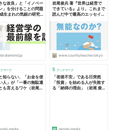
さな改良」と「イノベー
岩尾俊兵 著『世界は経営で
ン」を分けることの問題
できている』より。これまで
平成生まれの気鋭の研究
読んだ中で最高のエッセイ！
岩尾俊兵氏（慶應義塾大
- 田舎教師ときどき都会教師
 | イノベーション｜
AMOND ハーバード・ビ
ス・レビュー
hbr.diamond.jp
www.countryteacher.tokyo
5
ックマーク
ブックマーク
と知らない、「お金を使
「老後不安」である日突然
い人」が「一番の無駄遣
「投資」を始める人が失敗す
とも言えるワケ（岩尾
る「納得の理由」（岩尾 俊
）
兵）
endai.media
gendai.media