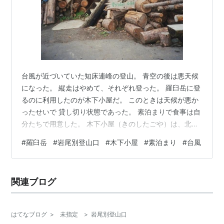
台風が近づいていた知床連峰の登山。 青空の後は悪天候
になった。 縦走はやめて、それぞれ登った。 羅臼岳に登
るのに利用したのが木下小屋だ。 このときは天候が悪か
ったせいで 貸し切り状態であった。 素泊まりで食事は自
分たちで用意した。 木下小屋（きのしたごや）は、北海
道斜里郡斜里町の羅臼岳登山口にある山小屋。 名前の由
#
羅臼岳
#
岩尾別登山口
#
木下小屋
#
素泊まり
#
台風
来は、昭和初期に知床連山の登山道を開拓した木下弥三
吉の名から採られている。 ja.wikipedia.org 今でも3,000
円ぐらいらしい。 嵐の前の・・・で楽しかった。 友人二
関連ブログ
人でゆったりと過ごした。 こんなときに行くなんてと山
岳会の人には苦言を呈されたが・・・ 山は一歩間違え
れ…
はてなブログ
>
未指定
>
岩尾別登山口