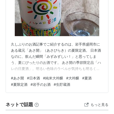
久しぶりのお酒記事でご紹介するのは、岩手県盛岡市に
ある蔵元「あさ開」（あさびらき）の夏限定酒。 日本酒
なのに、飲んだ瞬間「みずみずしい！」と思ってしま
う、夏にぴったりのお酒です。 あさ開の季節限定品「ハ
レの日夏酒」。明るい色味のラベルが気持ちも明るくし
てくれる。 手書き風の文字に赤や黄色、緑、水色などの
#
あさ開
#
日本酒
#
純米大吟醸
#
大吟醸
#
夏酒
色が踊るラベル、そして「ハレの日」を冠した銘柄名
#
夏限定酒
#
岩手のお酒
#
生貯蔵酒
が、暑くなり始めてちょっと元気のない心と体をまるで
明るく照らしてくれるようです。 日本酒は通常、発酵が
進むのを止めるためと、また殺菌も兼ねて、貯蔵前（熟
ネットで話題
もっと見る
成前）と出荷前の計2回、火入れをすることが多いです
が、こちらは生酒のまま貯蔵し出荷前に1回だけ火…